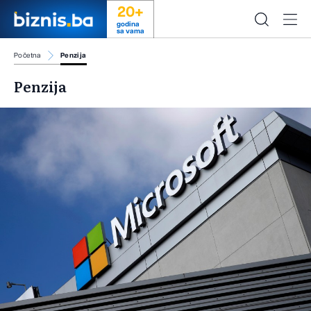
20+
godina
sa vama
Početna
Penzija
Penzija