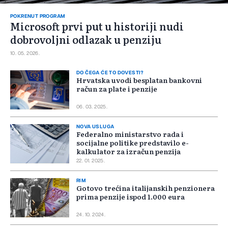
POKRENUT PROGRAM
Microsoft prvi put u historiji nudi
dobrovoljni odlazak u penziju
10. 05. 2026.
DO ČEGA ĆE TO DOVESTI?
Hrvatska uvodi besplatan bankovni
račun za plate i penzije
06. 03. 2025.
NOVA USLUGA
Federalno ministarstvo rada i
socijalne politike predstavilo e-
kalkulator za izračun penzija
22. 01. 2025.
RIM
Gotovo trećina italijanskih penzionera
prima penzije ispod 1.000 eura
24. 10. 2024.