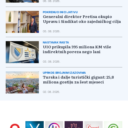
06. 08. 2026.
POKRENUO INICIJATIVU
Generalni direktor Pretisa okupio
Upravu i Sindikat oko zajedničkog cilja
05. 08. 2026.
NASTAVAK RASTA
UIO prikupila 395 miliona KM više
indirektnih poreza nego lani
03. 08. 2026.
UPRKOS BROJNIM IZAZOVIMA
Turska i dalje turistički gigant: 25,8
miliona gostiju za šest mjeseci
02. 08. 2026.