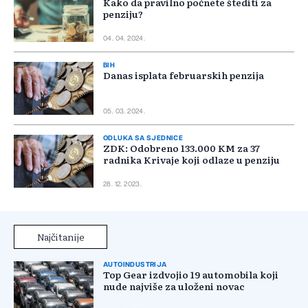
Kako da pravilno počnete štediti za
penziju?
04. 04. 2024.
BIH
Danas isplata februarskih penzija
05. 03. 2024.
ODLUKA SA SJEDNICE
ZDK: Odobreno 133.000 KM za 37
radnika Krivaje koji odlaze u penziju
28. 12. 2023.
Najčitanije
AUTOINDUSTRIJA
Top Gear izdvojio 19 automobila koji
nude najviše za uloženi novac