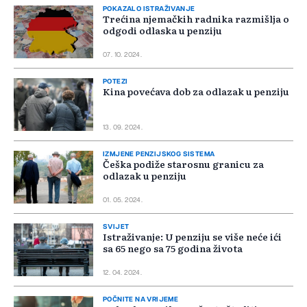
POKAZALO ISTRAŽIVANJE
Trećina njemačkih radnika razmišlja o
odgodi odlaska u penziju
07. 10. 2024.
POTEZI
Kina povećava dob za odlazak u penziju
13. 09. 2024.
IZMJENE PENZIJSKOG SISTEMA
Češka podiže starosnu granicu za
odlazak u penziju
01. 05. 2024.
SVIJET
Istraživanje: U penziju se više neće ići
sa 65 nego sa 75 godina života
12. 04. 2024.
POČNITE NA VRIJEME