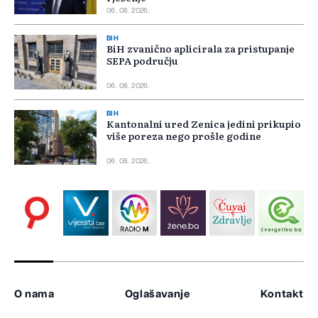
06. 08. 2026.
BIH
BiH zvanično aplicirala za pristupanje
SEPA području
06. 08. 2026.
BIH
Kantonalni ured Zenica jedini prikupio
više poreza nego prošle godine
06. 08. 2026.
O nama
Oglašavanje
Kontakt