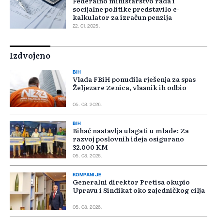
Federalno ministarstvo rada i
socijalne politike predstavilo e-
kalkulator za izračun penzija
22. 01. 2025.
Izdvojeno
BIH
Vlada FBiH ponudila rješenja za spas
Željezare Zenica, vlasnik ih odbio
05. 08. 2026.
BIH
Bihać nastavlja ulagati u mlade: Za
razvoj poslovnih ideja osigurano
32.000 KM
05. 08. 2026.
KOMPANIJE
Generalni direktor Pretisa okupio
Upravu i Sindikat oko zajedničkog cilja
05. 08. 2026.