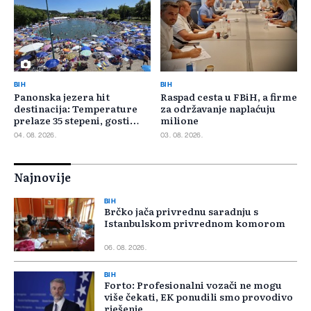
BIH
BIH
Panonska jezera hit
Raspad cesta u FBiH, a firme
destinacija: Temperature
za održavanje naplaćuju
prelaze 35 stepeni, gosti
milione
pristižu iz cijele regije
04. 08. 2026.
03. 08. 2026.
Najnovije
BIH
Brčko jača privrednu saradnju s
Istanbulskom privrednom komorom
06. 08. 2026.
BIH
Forto: Profesionalni vozači ne mogu
više čekati, EK ponudili smo provodivo
rješenje