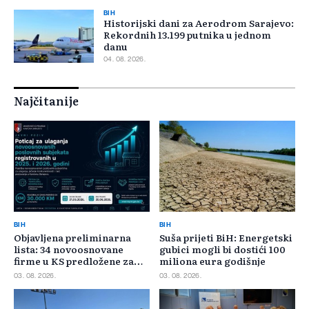
BIH
Historijski dani za Aerodrom Sarajevo:
Rekordnih 13.199 putnika u jednom
danu
04. 08. 2026.
Najčitanije
BIH
BIH
Objavljena preliminarna
Suša prijeti BiH: Energetski
lista: 34 novoosnovane
gubici mogli bi dostići 100
firme u KS predložene za
miliona eura godišnje
400.000 KM poticaja
03. 08. 2026.
03. 08. 2026.