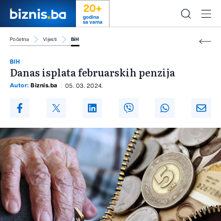
20+
godina
sa vama
Početna
Vijesti
BiH
BIH
Danas isplata februarskih penzija
Autor:
Biznis.ba
05. 03. 2024.