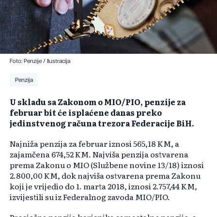
Foto: Penzije / Ilustracija
Penzija
U skladu sa Zakonom o MIO/PIO, penzije za
februar bit će isplaćene danas preko
jedinstvenog računa trezora Federacije BiH.
Najniža penzija za februar iznosi 565,18 KM, a
zajamčena 674,52 KM. Najviša penzija ostvarena
prema Zakonu o MIO (Službene novine 13/18) iznosi
2.800,00 KM, dok najviša ostvarena prema Zakonu
koji je vrijedio do 1. marta 2018, iznosi 2.757,44 KM,
izvijestili su iz Federalnog zavoda MIO/PIO.