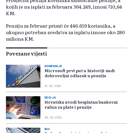
Prosječna penzija korisnika samostalne penzije, a
kojih je na isplati za februara 364.249, iznosi 710,64
KM.
Penziju za februar primit će 446.659 korisnika, a
ukupno potreban sredstva za isplatu iznose oko 280
miliona KM.
Povezane vijesti
KOMPANIJE
Microsoft prvi put u historiji nudi
dobrovoljni odlazak u penziju
10. 05. 2026.
REGIJA
Hrvatska uvodi besplatan bankovni
račun za plate i penzije
06. 03. 2025.
BIH