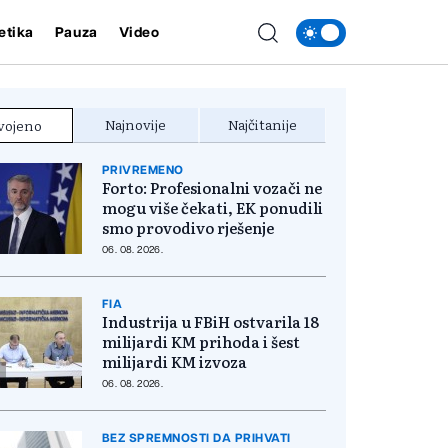
etika
Pauza
Video
Najnovije
Najčitanije
vojeno
PRIVREMENO
Forto: Profesionalni vozači ne
mogu više čekati, EK ponudili
smo provodivo rješenje
06. 08. 2026.
FIA
Industrija u FBiH ostvarila 18
milijardi KM prihoda i šest
milijardi KM izvoza
06. 08. 2026.
BEZ SPREMNOSTI DA PRIHVATI