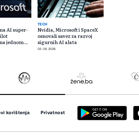
TECH
ma AI super-
Nvidia, Microsoft i SpaceX
ilot
osnovali savez za razvoj
e na jednom
sigurnih AI alata
03. 08. 2026.
vi korištenja
Privatnost