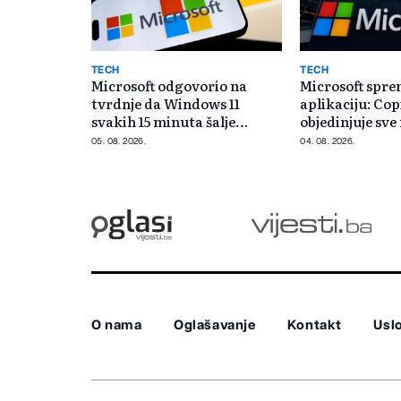
TECH
TECH
Microsoft odgovorio na
Microsoft spre
tvrdnje da Windows 11
aplikaciju: Cop
svakih 15 minuta šalje
objedinjuje sv
podatke
mjestu
05. 08. 2026.
04. 08. 2026.
O nama
Oglašavanje
Kontakt
Uslo