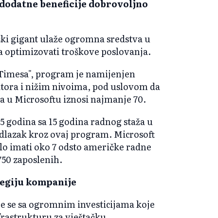
 dodatne beneficije dobrovoljno
ki gigant ulaže ogromna sredstva u
va optimizovati troškove poslovanja.
 Timesa", program je namijenjen
ktora i nižim nivoima, pod uslovom da
da u Microsoftu iznosi najmanje 70.
55 godina sa 15 godina radnog staža u
dlazak kroz ovaj program. Microsoft
lo imati oko 7 odsto američke radne
750 zaposlenih.
tegiju kompanije
e se sa ogromnim investicijama koje
frastrukturu za vještačku