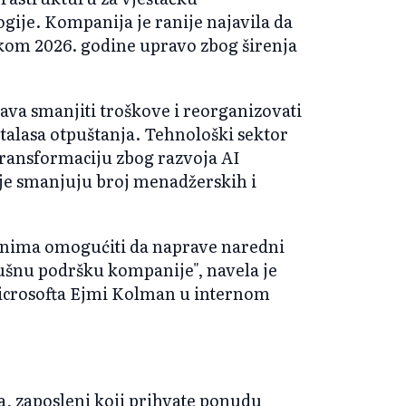
logije. Kompanija je ranije najavila da
okom 2026. godine upravo zbog širenja
ava smanjiti troškove i reorganizovati
talasa otpuštanja. Tehnološki sektor
transformaciju zbog razvoja AI
je smanjuju broj menadžerskih i
enima omogućiti da naprave naredni
ušnu podršku kompanije", navela je
Microsofta Ejmi Kolman u internom
 zaposleni koji prihvate ponudu