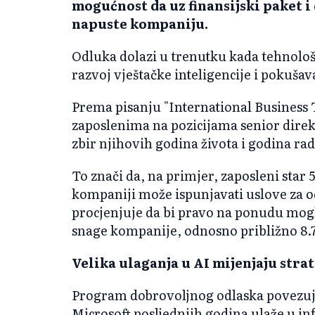
mogućnost da uz finansijski paket i
napuste kompaniju.
Odluka dolazi u trenutku kada tehnološ
razvoj vještačke inteligencije i pokuša
Prema pisanju "International Business
zaposlenima na pozicijama senior dire
zbir njihovih godina života i godina ra
To znači da, na primjer, zaposleni star 
kompaniji može ispunjavati uslove za o
procjenjuje da bi pravo na ponudu mog
snage kompanije, odnosno približno 8.
Velika ulaganja u AI mijenjaju stra
Program dobrovoljnog odlaska povezuj
Microsoft posljednjih godina ulaže u in