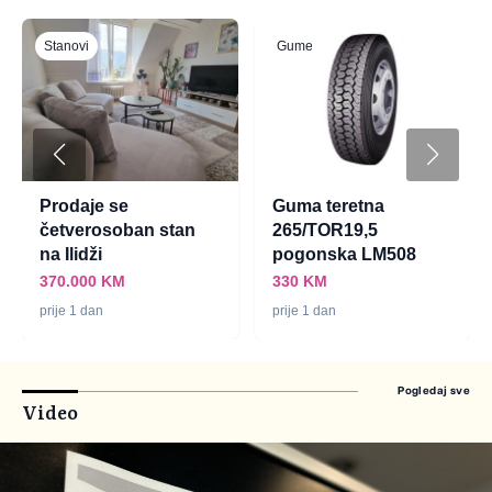
Kućanski aparati
Školski pribor
Sjeckalica sa
Voštane bojice na
dodacima MB756G31
odvrtanje Pentonic
Twistick, 12 kom,
134,95 KM
Linc
11,06 KM
prije 1 dan
prije 1 dan
Pogledaj sve
Video