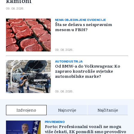
kamioni
09. 08. 2026.
NEMA OBJEDINJENE EVIDENCIJE
Šta se dešava s neispravnim
mesom u FBiH?
09. 08. 2026.
AUTOINDUSTRIJA
Od BMW-a do Volkswagena: Ko
zapravo kontroliše svjetske
automobilske marke?
09. 08. 2026.
Najnovije
Najčitanije
Izdvojeno
PRIVREMENO
Forto: Profesionalni vozači ne mogu
više čekati, EK ponudili smo provodivo