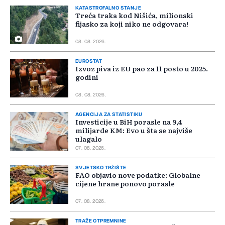
KATASTROFALNO STANJE
Treća traka kod Nišića, milionski
fijasko za koji niko ne odgovara!
08. 08. 2026.
EUROSTAT
Izvoz piva iz EU pao za 11 posto u 2025.
godini
08. 08. 2026.
AGENCIJA ZA STATISTIKU
Investicije u BiH porasle na 9,4
milijarde KM: Evo u šta se najviše
ulagalo
07. 08. 2026.
SVJETSKO TRŽIŠTE
FAO objavio nove podatke: Globalne
cijene hrane ponovo porasle
07. 08. 2026.
TRAŽE OTPREMNINE