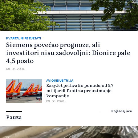
KVARTALNI REZULTATI
Siemens povećao prognoze, ali
investitori nisu zadovoljni: Dionice pale
4,5 posto
08. 08. 2026.
AVIOINDUSTRIJA
EasyJet prihvatio ponudu od 5,7
milijardi funti za preuzimanje
kompanije
08. 08. 2026.
Pogledaj sve
Pauza