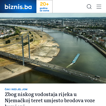
20+
godina
sa vama
ČAK I NEDJELJOM
Zbog niskog vodostaja rijeka u
Njemačkoj teret umjesto brodova voze