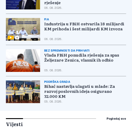
rješenje
06. 08. 2026.
FIA
Industrija u FBiH ostvarila 18 milijardi
KM prihoda i šest milijardi KM izvoza
06. 08. 2026.
BEZ SPREMNOSTI DA PRIHVATI
Vlada FBiH ponudila rješenja za spas
Željezare Zenica, vlasnik ih odbio
05. 08. 2026.
PODRŠKA GRADA
Bihać nastavlja ulagati u mlade: Za
razvoj poslovnih ideja osigurano
32.000 KM
05. 08. 2026.
Pogledaj sve
Vijesti