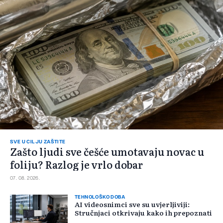
SVE U CILJU ZAŠTITE
Zašto ljudi sve češće umotavaju novac u
foliju? Razlog je vrlo dobar
07. 08. 2026.
TEHNOLOŠKO DOBA
AI videosnimci sve su uvjerljiviji:
Stručnjaci otkrivaju kako ih prepoznati