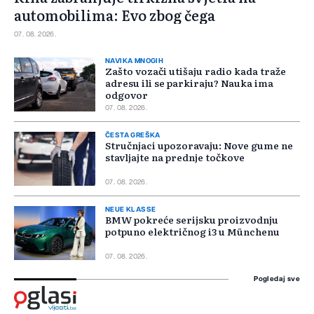
automobilima: Evo zbog čega
07. 08. 2026.
NAVIKA MNOGIH
Zašto vozači utišaju radio kada traže
adresu ili se parkiraju? Nauka ima
odgovor
07. 08. 2026.
ČESTA GREŠKA
Stručnjaci upozoravaju: Nove gume ne
stavljajte na prednje točkove
07. 08. 2026.
NEUE KLASSE
BMW pokreće serijsku proizvodnju
potpuno električnog i3 u Münchenu
07. 08. 2026.
Pogledaj sve