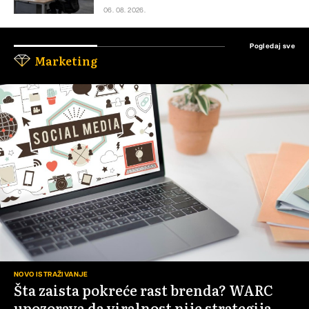
06. 08. 2026.
Pogledaj sve
Marketing
NOVO ISTRAŽIVANJE
Šta zaista pokreće rast brenda? WARC
upozorava da viralnost nije strategija