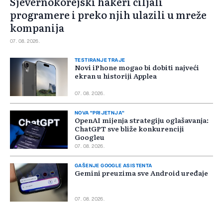
Sjevernokorejski hakeri ciljali
programere i preko njih ulazili u mreže
kompanija
07. 08. 2026.
TESTIRANJE TRAJE
Novi iPhone mogao bi dobiti najveći
ekran u historiji Applea
07. 08. 2026.
NOVA "PRIJETNJA"
OpenAI mijenja strategiju oglašavanja:
ChatGPT sve bliže konkurenciji
Googleu
07. 08. 2026.
GAŠENJE GOOGLE ASISTENTA
Gemini preuzima sve Android uređaje
07. 08. 2026.