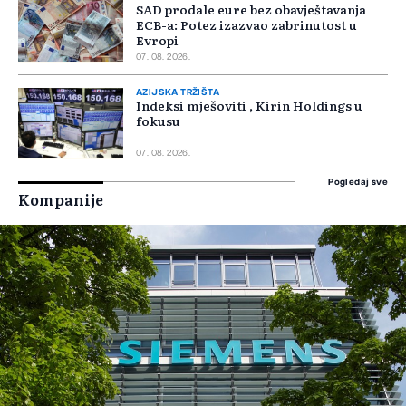
SAD prodale eure bez obavještavanja
ECB-a: Potez izazvao zabrinutost u
Evropi
07. 08. 2026.
AZIJSKA TRŽIŠTA
Indeksi mješoviti , Kirin Holdings u
fokusu
07. 08. 2026.
Pogledaj sve
Kompanije