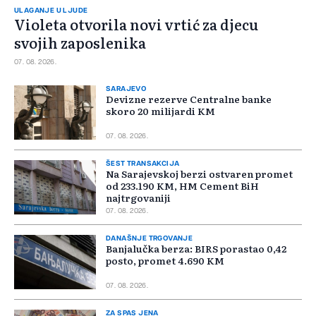
ULAGANJE U LJUDE
Violeta otvorila novi vrtić za djecu
svojih zaposlenika
07. 08. 2026.
SARAJEVO
Devizne rezerve Centralne banke
skoro 20 milijardi KM
07. 08. 2026.
ŠEST TRANSAKCIJA
Na Sarajevskoj berzi ostvaren promet
od 233.190 KM, HM Cement BiH
najtrgovaniji
07. 08. 2026.
DANAŠNJE TRGOVANJE
Banjalučka berza: BIRS porastao 0,42
posto, promet 4.690 KM
07. 08. 2026.
ZA SPAS JENA