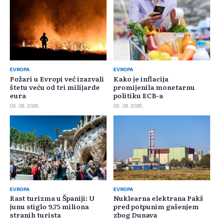
EVROPA
EVROPA
Požari u Evropi već izazvali
Kako je inflacija
štetu veću od tri milijarde
promijenila monetarnu
eura
politiku ECB-a
03. 08. 2026.
03. 08. 2026.
EVROPA
EVROPA
Rast turizma u Španiji: U
Nuklearna elektrana Pakš
junu stiglo 9,75 miliona
pred potpunim gašenjem
stranih turista
zbog Dunava