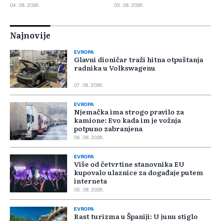
04. 08. 2026.
03. 08. 2026.
Najnovije
EVROPA
Glavni dioničar traži hitna otpuštanja
radnika u Volkswagenu
07. 08. 2026.
EVROPA
Njemačka ima strogo pravilo za
kamione: Evo kada im je vožnja
potpuno zabranjena
06. 08. 2026.
EVROPA
Više od četvrtine stanovnika EU
kupovalo ulaznice za događaje putem
interneta
05. 08. 2026.
EVROPA
Rast turizma u Španiji: U junu stiglo