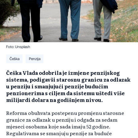
Foto: Unsplash
Češka
Penzija
Češka Vlada odobrila je izmjene penzijskog
sistema, podigavši starosnu granicu za odlazak
u penziju i smanjujući penzije budućim
penzionerima s ciljem da sistemu uštedi više
milijardi dolara na godišnjem nivou.
Reforma obuhvata postepenu promjenu starosne
granice za odlazak u penziju i odgađa za sedam
mjeseci osobama koje sada imaju 52 godine.
Regulativama se smanjuju penzije za buduće