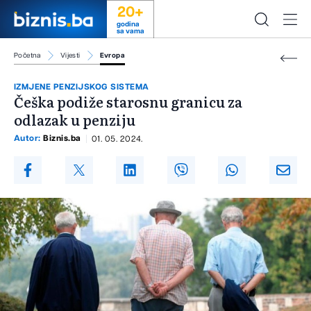
20+
godina
sa vama
Početna
Vijesti
Evropa
IZMJENE PENZIJSKOG SISTEMA
Češka podiže starosnu granicu za
odlazak u penziju
Autor:
Biznis.ba
01. 05. 2024.