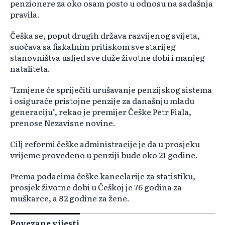
penzionere za oko osam posto u odnosu na sadašnja
pravila.
Češka se, poput drugih država razvijenog svijeta,
suočava sa fiskalnim pritiskom sve starijeg
stanovništva usljed sve duže životne dobi i manjeg
nataliteta.
"Izmjene će spriječiti urušavanje penzijskog sistema
i osiguraće pristojne penzije za današnju mladu
generaciju", rekao je premijer Češke Petr Fiala,
prenose Nezavisne novine.
Cilj reformi češke administracije je da u prosjeku
vrijeme provedeno u penziji bude oko 21 godine.
Prema podacima češke kancelarije za statistiku,
prosjek životne dobi u Češkoj je 76 godina za
muškarce, a 82 godine za žene.
Povezane vijesti