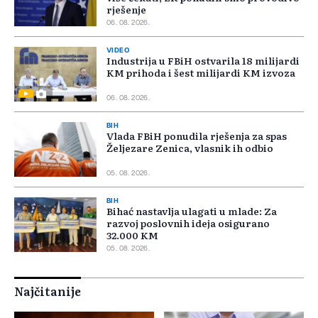
rješenje
06. 08. 2026.
VIDEO
Industrija u FBiH ostvarila 18 milijardi
KM prihoda i šest milijardi KM izvoza
06. 08. 2026.
BIH
Vlada FBiH ponudila rješenja za spas
Željezare Zenica, vlasnik ih odbio
05. 08. 2026.
BIH
Bihać nastavlja ulagati u mlade: Za
razvoj poslovnih ideja osigurano
32.000 KM
05. 08. 2026.
Najčitanije