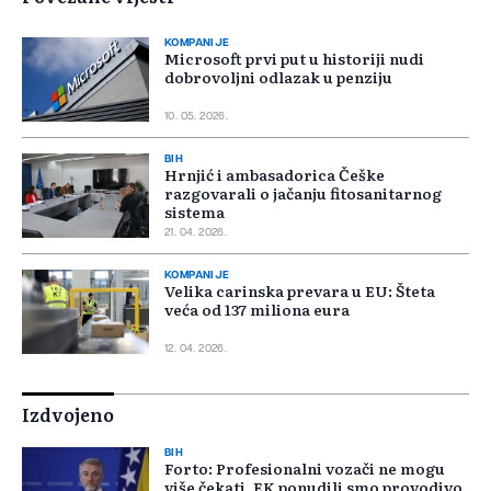
KOMPANIJE
Microsoft prvi put u historiji nudi
dobrovoljni odlazak u penziju
10. 05. 2026.
BIH
Hrnjić i ambasadorica Češke
razgovarali o jačanju fitosanitarnog
sistema
21. 04. 2026.
KOMPANIJE
Velika carinska prevara u EU: Šteta
veća od 137 miliona eura
12. 04. 2026.
Izdvojeno
BIH
Forto: Profesionalni vozači ne mogu
više čekati, EK ponudili smo provodivo