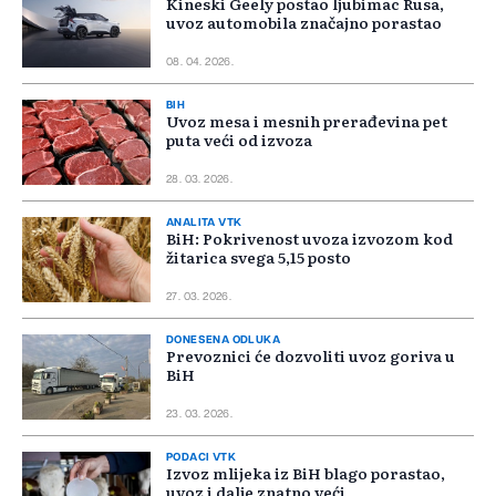
Kineski Geely postao ljubimac Rusa,
uvoz automobila značajno porastao
08. 04. 2026.
BIH
Uvoz mesa i mesnih prerađevina pet
puta veći od izvoza
28. 03. 2026.
ANALITA VTK
BiH: Pokrivenost uvoza izvozom kod
žitarica svega 5,15 posto
27. 03. 2026.
DONESENA ODLUKA
Prevoznici će dozvoliti uvoz goriva u
BiH
23. 03. 2026.
PODACI VTK
Izvoz mlijeka iz BiH blago porastao,
uvoz i dalje znatno veći