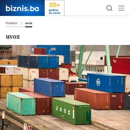
20+
godina
sa vama
Početna
uvoz
uvoz