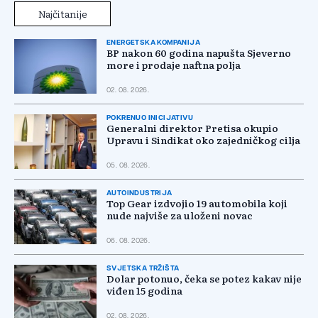
Najčitanije
ENERGETSKA KOMPANIJA
BP nakon 60 godina napušta Sjeverno
more i prodaje naftna polja
02. 08. 2026.
POKRENUO INICIJATIVU
Generalni direktor Pretisa okupio
Upravu i Sindikat oko zajedničkog cilja
05. 08. 2026.
AUTOINDUSTRIJA
Top Gear izdvojio 19 automobila koji
nude najviše za uloženi novac
06. 08. 2026.
SVJETSKA TRŽIŠTA
Dolar potonuo, čeka se potez kakav nije
viđen 15 godina
02. 08. 2026.