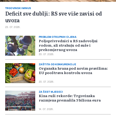
TRGOVINSKI MINUS
Deficit sve dublji: RS sve više zavisi od
uvoza
23. 07. 2026.
PROBLEM OTKUPNIH CIJENA
Poljoprivrednici u RS zadovoljni
rodom, ali strahuju od suše i
prekomjernog uvoza
20. 07. 2026.
ZAŠTITA OD KONKURENCIJE
Organska hrana pod novim pravilima:
EU pooštrava kontrolu uvoza
20. 07. 2026.
ZA ŠEST MJESECI
Kina ruši rekorde: Trgovinska
razmjena premašila 3 biliona eura
14. 07. 2026.