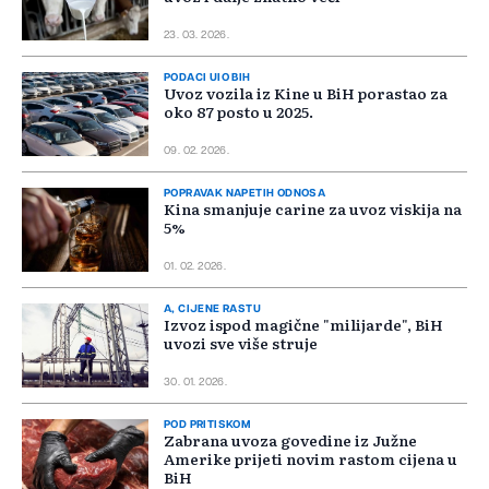
23. 03. 2026.
PODACI UIO BIH
Uvoz vozila iz Kine u BiH porastao za
oko 87 posto u 2025.
09. 02. 2026.
POPRAVAK NAPETIH ODNOSA
Kina smanjuje carine za uvoz viskija na
5%
01. 02. 2026.
A, CIJENE RASTU
Izvoz ispod magične "milijarde", BiH
uvozi sve više struje
30. 01. 2026.
POD PRITISKOM
Zabrana uvoza govedine iz Južne
Amerike prijeti novim rastom cijena u
BiH