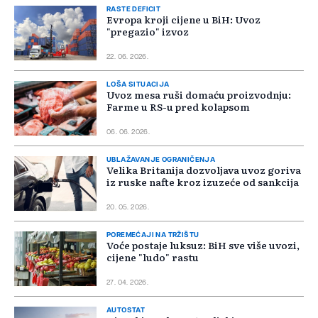
RASTE DEFICIT
Evropa kroji cijene u BiH: Uvoz
"pregazio" izvoz
22. 06. 2026.
LOŠA SITUACIJA
Uvoz mesa ruši domaću proizvodnju:
Farme u RS-u pred kolapsom
06. 06. 2026.
UBLAŽAVANJE OGRANIČENJA
Velika Britanija dozvoljava uvoz goriva
iz ruske nafte kroz izuzeće od sankcija
20. 05. 2026.
POREMEĆAJI NA TRŽIŠTU
Voće postaje luksuz: BiH sve više uvozi,
cijene "ludo" rastu
27. 04. 2026.
AUTOSTAT