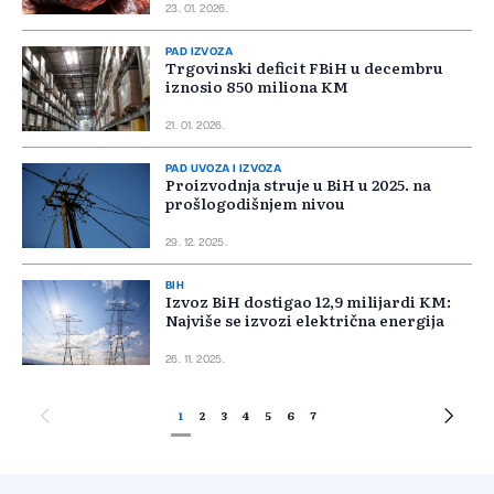
23. 01. 2026.
PAD IZVOZA
Trgovinski deficit FBiH u decembru
iznosio 850 miliona KM
21. 01. 2026.
PAD UVOZA I IZVOZA
Proizvodnja struje u BiH u 2025. na
prošlogodišnjem nivou
29. 12. 2025.
BIH
Izvoz BiH dostigao 12,9 milijardi KM:
Najviše se izvozi električna energija
26. 11. 2025.
1
2
3
4
5
6
7