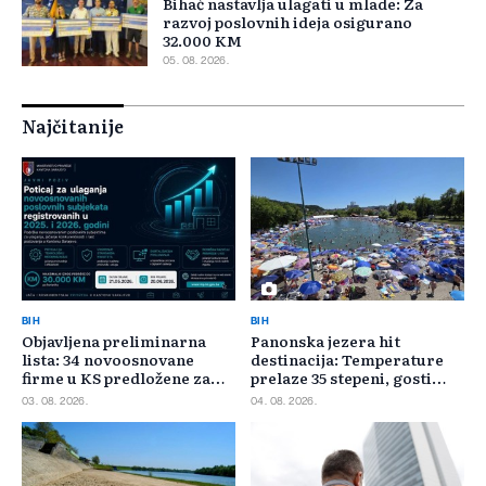
Bihać nastavlja ulagati u mlade: Za
razvoj poslovnih ideja osigurano
32.000 KM
05. 08. 2026.
Najčitanije
BIH
BIH
Objavljena preliminarna
Panonska jezera hit
lista: 34 novoosnovane
destinacija: Temperature
firme u KS predložene za
prelaze 35 stepeni, gosti
400.000 KM poticaja
pristižu iz cijele regije
03. 08. 2026.
04. 08. 2026.