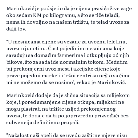
Marinković je podsjetio da je cijena prasića žive vage
oko sedam KM po kilogramu, a što se tiče teladi,
nema ih dovoljno na našem tržištu, te telad uvoze za
dalji tov.
"U mesnicama cijene su vezane za uvoznu teletinu,
uvoznu junetinu. Čast pojedinim mesnicama koje
sarađuju sa domaćim farmerima i otkupljuju od njih
bikove, što za sada ide normalnim tokom. Međutim
taj prekomjerni uvoz mesa i akcijske cijene koje
prave pojedini marketi i tržni centri su nešto sa čime
mi ne možemo da se nosimo", rekao je Marinković.
Marinković dodaje da je slična situacija sa mlijekom
koje, i pored smanjene cijene otkupa, mljekari ne
mogu plasirati na tržište usljed prekomjernog
uvoza, te dodaje da bi poljoprivredni prizvođači bez
subvencija definitivno propali.
"Nažalost naši apeli da se uvedu zaštitne mjere nisu