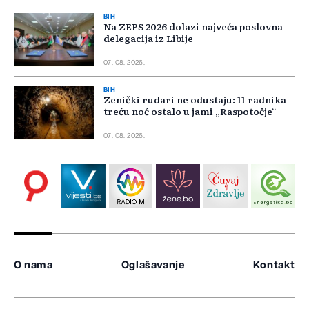
BIH
Na ZEPS 2026 dolazi najveća poslovna
delegacija iz Libije
07. 08. 2026.
BIH
Zenički rudari ne odustaju: 11 radnika
treću noć ostalo u jami „Raspotočje“
07. 08. 2026.
O nama
Oglašavanje
Kontakt