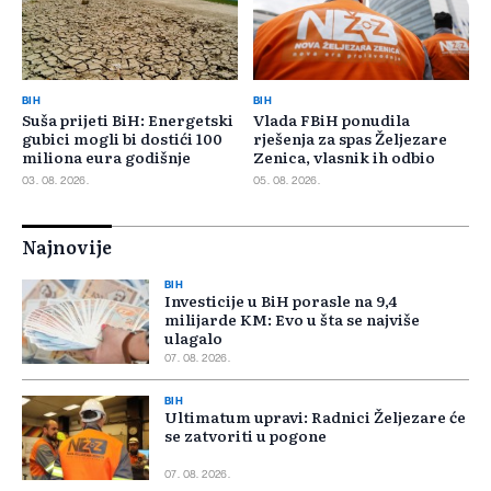
BIH
BIH
Suša prijeti BiH: Energetski
Vlada FBiH ponudila
gubici mogli bi dostići 100
rješenja za spas Željezare
miliona eura godišnje
Zenica, vlasnik ih odbio
03. 08. 2026.
05. 08. 2026.
Najnovije
BIH
Investicije u BiH porasle na 9,4
milijarde KM: Evo u šta se najviše
ulagalo
07. 08. 2026.
BIH
Ultimatum upravi: Radnici Željezare će
se zatvoriti u pogone
07. 08. 2026.