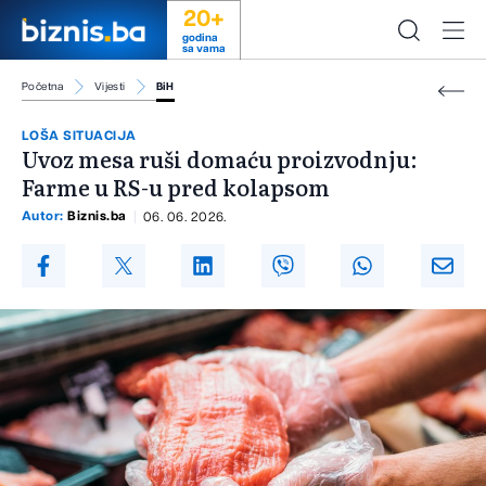
20+
godina
sa vama
Početna
Vijesti
BiH
LOŠA SITUACIJA
Uvoz mesa ruši domaću proizvodnju:
Farme u RS-u pred kolapsom
Autor:
Biznis.ba
06. 06. 2026.