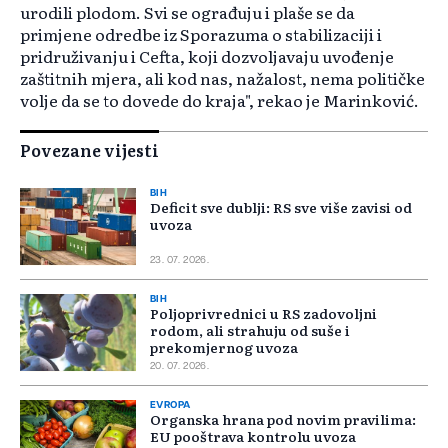
urodili plodom. Svi se ograđuju i plaše se da
primjene odredbe iz Sporazuma o stabilizaciji i
pridruživanju i Cefta, koji dozvoljavaju uvođenje
zaštitnih mjera, ali kod nas, nažalost, nema političke
volje da se to dovede do kraja", rekao je Marinković.
Povezane vijesti
BIH
Deficit sve dublji: RS sve više zavisi od
uvoza
23. 07. 2026.
BIH
Poljoprivrednici u RS zadovoljni
rodom, ali strahuju od suše i
prekomjernog uvoza
20. 07. 2026.
EVROPA
Organska hrana pod novim pravilima:
EU pooštrava kontrolu uvoza