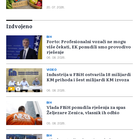
20. 07. 2026.
Izdvojeno
BIH
Forto: Profesionalni vozači ne mogu
više čekati, EK ponudili smo provodivo
rješenje
06. 08. 2026.
VIDEO
Industrija u FBiH ostvarila 18 milijardi
KM prihoda i šest milijardi KM izvoza
06. 08. 2026.
BIH
Vlada FBiH ponudila rješenja za spas
Željezare Zenica, vlasnik ih odbio
05. 08. 2026.
BIH