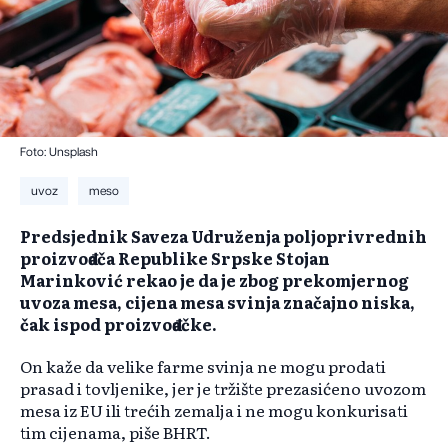
Foto: Unsplash
uvoz
meso
Predsjednik Saveza Udruženja poljoprivrednih
proizvođača Republike Srpske Stojan
Marinković rekao je da je zbog prekomjernog
uvoza mesa, cijena mesa svinja značajno niska,
čak ispod proizvođačke.
On kaže da velike farme svinja ne mogu prodati
prasad i tovljenike, jer je tržište prezasićeno uvozom
mesa iz EU ili trećih zemalja i ne mogu konkurisati
tim cijenama, piše BHRT.