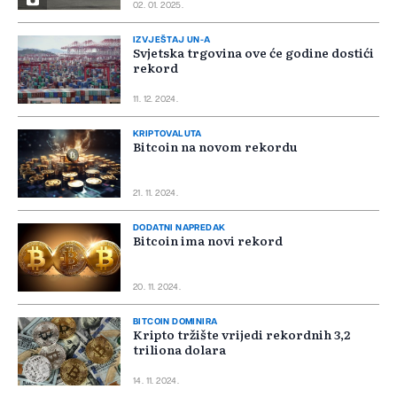
02. 01. 2025.
IZVJEŠTAJ UN-A
Svjetska trgovina ove će godine dostići
rekord
11. 12. 2024.
KRIPTOVALUTA
Bitcoin na novom rekordu
21. 11. 2024.
DODATNI NAPREDAK
Bitcoin ima novi rekord
20. 11. 2024.
BITCOIN DOMINIRA
Kripto tržište vrijedi rekordnih 3,2
triliona dolara
14. 11. 2024.