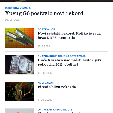
REKORDNA VOŽNJA
Xpeng G6 postavio novi rekord
03. 06. 2026.
DOSTIGNUĆE
Novi svjetski rekord: Koliko je sada
brza DDR5 memorija
12. 11. 2025.
SNAŽNA INDUSTRIJSKA POTRAŽNJA
Hoće li srebro nadmašiti historijski
rekord iz 2011. godine?
13. 06. 2025.
NOVI ZAMAH
Bitcoin blizu rekorda
11. 06. 2025.
OPTIMIZAM KRIPTOVALUTE