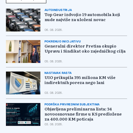
AUTOINDUSTRIJA
Top Gear izdvojio 19 automobila koji
nude najviše za uloženi novac
06. 08. 2026.
POKRENUO INICIJATIVU
Generalni direktor Pretisa okupio
Upravu i Sindikat oko zajedničkog cilja
05. 08. 2026.
NASTAVAK RASTA
UIO prikupila 395 miliona KM više
indirektnih poreza nego lani
03. 08. 2026.
PODRŠKA PRIVREDNIM SUBJEKTIMA
Objavljena preliminarna lista: 34
novoosnovane firme u KS predložene
za 400.000 KM poticaja
03. 08. 2026.