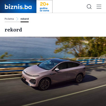
20+
godina
sa vama
Početna
rekord
rekord