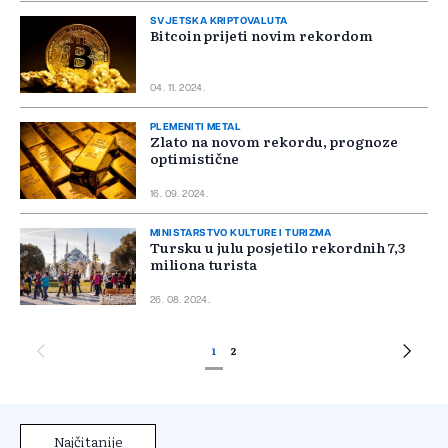
SVJETSKA KRIPTOVALUTA
Bitcoin prijeti novim rekordom
04. 11. 2024.
PLEMENITI METAL
Zlato na novom rekordu, prognoze
optimistične
16. 09. 2024.
MINISTARSTVO KULTURE I TURIZMA
Tursku u julu posjetilo rekordnih 7,3
miliona turista
26. 08. 2024.
1
2
Najčitanije