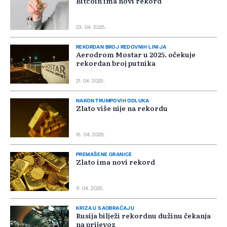
Bitcoin ima novi rekord
23. 04. 2025.
REKORDAN BROJ REDOVNIH LINIJA
Aerodrom Mostar u 2025. očekuje
rekordan broj putnika
21. 04. 2025.
NAKON TRUMPOVIH ODLUKA
Zlato više nije na rekordu
15. 04. 2025.
PREMAŠENE GRANICE
Zlato ima novi rekord
11. 04. 2025.
KRIZA U SAOBRAĆAJU
Rusija bilježi rekordnu dužinu čekanja
na prijevoz