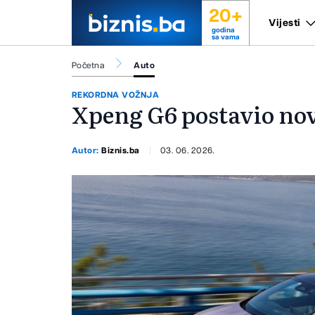
20+
Vijesti
godina
sa vama
Početna
Auto
REKORDNA VOŽNJA
Xpeng G6 postavio nov
Autor:
Biznis.ba
03. 06. 2026.