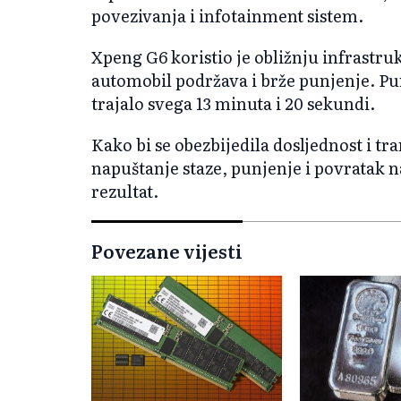
povezivanja i infotainment sistem.
Xpeng G6 koristio je obližnju infrastr
automobil podržava i brže punjenje. Pu
trajalo svega 13 minuta i 20 sekundi.
Kako bi se obezbijedila dosljednost i t
napuštanje staze, punjenje i povratak n
rezultat.
Povezane vijesti