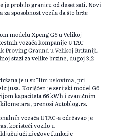
e je probilo granicu od deset sati. Novi
 za sposobnost vozila da što brže
om modelu Xpeng G6 u Velikoj
h testnih vozača kompanije UTAC
uk Proving Graund u Velikoj Britaniji.
oj stazi za velike brzine, dugoj 3,2
držana je u suHim uslovima, pri
lzijusa. Korišćen je serijski model G6
ijom kapaciteta 66 kWh i zvaničnim
lometara, prenosi Autoblog.rs.
ionalnih vozača UTAC-a održavao je
s, koristeći vozilo u
ključujući njegove funkcije