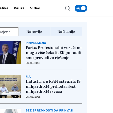
etika
Pauza
Video
Najnovije
Najčitanije
vojeno
PRIVREMENO
Forto: Profesionalni vozači ne
mogu više čekati, EK ponudili
smo provodivo rješenje
06. 08. 2026.
FIA
Industrija u FBiH ostvarila 18
milijardi KM prihoda i šest
milijardi KM izvoza
06. 08. 2026.
BEZ SPREMNOSTI DA PRIHVATI