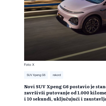
Foto: X
SUV Xpeng G6
rekord
Novi SUV Xpeng G6 postavio je stand
završivši putovanje od 1.000 kilome
i 10 sekundi, uključujući i zaustavlj