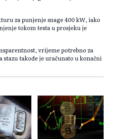
ukturu za punjenje snage 400 kW, iako
njenje tokom testa u prosjeku je
ransparentnost, vrijeme potrebno za
a stazu takođe je uračunato u konačni