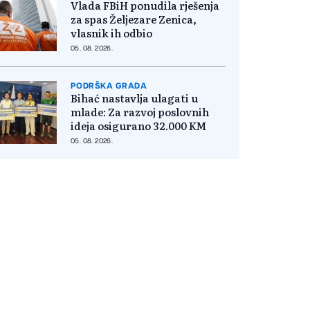
Vlada FBiH ponudila rješenja
za spas Željezare Zenica,
vlasnik ih odbio
05. 08. 2026.
PODRŠKA GRADA
Bihać nastavlja ulagati u
mlade: Za razvoj poslovnih
ideja osigurano 32.000 KM
05. 08. 2026.