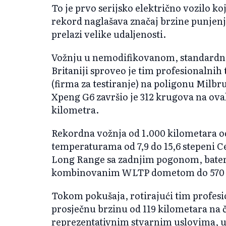
To je prvo serijsko električno vozilo koj
rekord naglašava značaj brzine punjenja
prelazi velike udaljenosti.
Vožnju u nemodifikovanom, standardn
Britaniji sproveo je tim profesionalni
(firma za testiranje) na poligonu Milbr
Xpeng G6 završio je 312 krugova na ovaln
kilometra.
Rekordna vožnja od 1.000 kilometara o
temperaturama od 7,9 do 15,6 stepeni Ce
Long Range sa zadnjim pogonom, bater
kombinovanim WLTP dometom do 570 ki
Tokom pokušaja, rotirajući tim profes
prosječnu brzinu od 119 kilometara na ča
reprezentativnim stvarnim uslovima, u