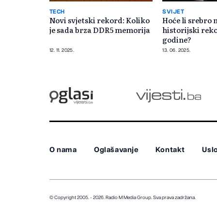
TECH
SVIJET
Novi svjetski rekord: Koliko
Hoće li srebro
je sada brza DDR5 memorija
historijski reko
godine?
12. 11. 2025.
13. 06. 2025.
O nama
Oglašavanje
Kontakt
Uslo
© Copyright 2005. - 2026. Radio M Media Group.
Sva prava zadržana.