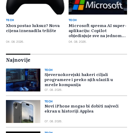
TECH
TECH
Xbox postao luksuz? Nova
Microsoft sprema AI super-
cijena iznenadila tržište
aplikaciju: Copilot
objedinjuje sve na jednom
mjestu
04. 08. 2026.
04. 08. 2026.
Najnovije
TECH
Sjevernokorejski hakeri ciljali
programere i preko njih ulazili u
mreže kompanija
07. 08. 2026.
TECH
Novi iPhone mogao bi dobiti najveći
ekran u historiji Applea
07. 08. 2026.