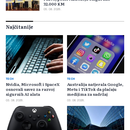
32.000 KM
05. 08. 2026.
Najčitanije
TECH
TECH
Nvidia, Microsoft i SpaceX
Australija natjerala Google,
osnovali savez za razvoj
Metu i TikTok da plaćaju
sigurnih AI alata
medijima za sadržaj
03. 08. 2026.
03. 08. 2026.