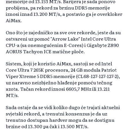
memorije od 13.153 MT/s. Barijera je sada ponovo
probijena, pa rekord za brzinu DDR5 memorije
iznosi iznad 13.200 MT/s, a postavio ga je overkloker
AiMax.
Ono što je zajedničko za sve ove rekorde, jeste da su
ostvareni uz pomoć "Arrow Lake" Intel Core Ultra
CPU-a (sa onemogućenim E-Cores) i Gigabyte Z890
AORUS Tachyon ICE matične ploče.
Sistem, koji je koristio AiMax, sastoji se od Intel
Core Ultra 7 265K procesora, 24 GB modula Patriot
Viper Xtreme 5 DDR5 memorije (CL68-127-127-127-2),
uz naravno neizbježno hlađenje pomoću tečnog
azota. Tačan rekord iznosi 6605,7 MHz ili 13.211
MT/s.
Sada ostaje da se vidi koliko dugo će trajati aktuelni
svjetski rekord, a trenutni konsenzus je da uz
trenutno dostupan hardver mogu da se dostignu
brzine od 13.300 pa čak i 13.500 MT/s.