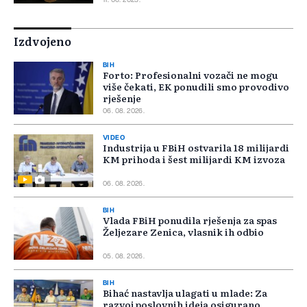
11. 06. 2025.
Izdvojeno
BIH
Forto: Profesionalni vozači ne mogu
više čekati, EK ponudili smo provodivo
rješenje
06. 08. 2026.
VIDEO
Industrija u FBiH ostvarila 18 milijardi
KM prihoda i šest milijardi KM izvoza
06. 08. 2026.
BIH
Vlada FBiH ponudila rješenja za spas
Željezare Zenica, vlasnik ih odbio
05. 08. 2026.
BIH
Bihać nastavlja ulagati u mlade: Za
razvoj poslovnih ideja osigurano