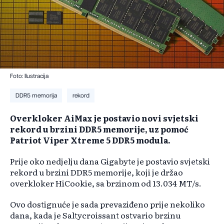
Foto: Ilustracija
DDR5 memorija
rekord
​Overkloker AiMax je postavio novi svjetski
rekord u brzini DDR5 memorije, uz pomoć
Patriot Viper Xtreme 5 DDR5 modula.
Prije oko nedjelju dana Gigabyte je postavio svjetski
rekord u brzini DDR5 memorije, koji je držao
overkloker HiCookie, sa brzinom od 13.034 MT/s.
Ovo dostignuće je sada prevaziđeno prije nekoliko
dana, kada je Saltycroissant ostvario brzinu