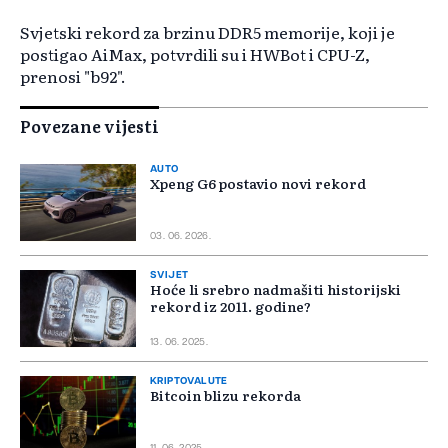
Svjetski rekord za brzinu DDR5 memorije, koji je
postigao AiMax, potvrdili su i HWBot i CPU-Z,
prenosi "b92".
Povezane vijesti
AUTO
Xpeng G6 postavio novi rekord
03. 06. 2026.
SVIJET
Hoće li srebro nadmašiti historijski
rekord iz 2011. godine?
13. 06. 2025.
KRIPTOVALUTE
Bitcoin blizu rekorda