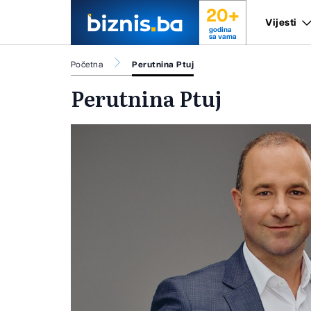
20+
Vijesti
godina
sa vama
Početna
Perutnina Ptuj
Perutnina Ptuj