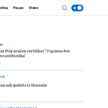
etika
Pauza
Video
IH
ni Ptuj uručen certifikat "Uzgojeno bez
e antibiotika"
5.
IJA
na seli sjedište iz Slovenije
.