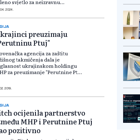
leno svjetlo za neizravnu
viziciju, putem novog zajedničkog
 04. 2024.
aganja, više od 50% još četiri
banske firme: Driza sh.p.k., Fresh
icken Al...
GIJA
krajinci preuzimaju
Perutninu Ptuj"
ovenačka agencija za zaštitu
žišnog takmičenja dala je
glasnost ukrajinskom holdingu
P za preuzimanje "Perutnine Ptuj"
više nema prepreka za konačnu
odaju gotovo 91-postotnog udjela
toj prehrambenoj kompaniji.
02. 2019.
rajinski inve...
GIJA
itch ocijenila partnerstvo
zmeđu MHP i Perutnine Ptuj
ao pozitivno