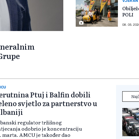
VJERAN
Obilje
POLI
08. 05. 202
eneralnim
 Grupe
MCU
erutnina Ptuj i Balfin dobili
Najč
eleno svjetlo za partnerstvo u
lbaniji
banski regulator tržišnog
tjecanja odobrio je koncentraciju
. marta. AMCU je također dao