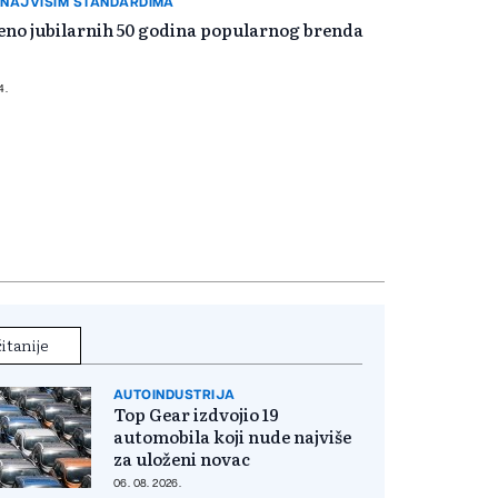
 NAJVIŠIM STANDARDIMA
ženo jubilarnih 50 godina popularnog brenda
4.
itanije
AUTOINDUSTRIJA
Top Gear izdvojio 19
automobila koji nude najviše
za uloženi novac
06. 08. 2026.