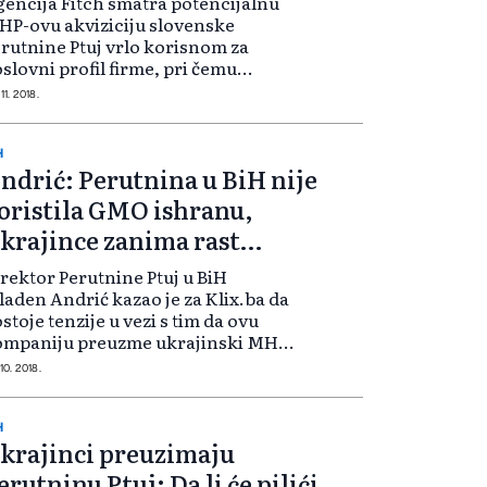
encija Fitch smatra potencijalnu
P-ovu akviziciju slovenske
rutnine Ptuj vrlo korisnom za
slovni profil firme, pri čemu
vizicija ne bi naštetila
11. 2018.
nansijskom profilu MHP-a. Fitch
ocjenjuje da MHP i Perutina imaju
ične poslovne...
H
ndrić: Perutnina u BiH nije
oristila GMO ishranu,
krajince zanima rast
roizvodnje
rektor Perutnine Ptuj u BiH
aden Andrić kazao je za Klix.ba da
stoje tenzije u vezi s tim da ovu
ompaniju preuzme ukrajinski MHP
 kojeg se vezu spekulacije da
10. 2018.
gaja piliće na GMO ishrani, ali je
takao da Perutnina nikada u
om...
H
krajinci preuzimaju
erutninu Ptuj: Da li će pilići