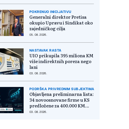
POKRENUO INICIJATIVU
Generalni direktor Pretisa
okupio Upravu i Sindikat oko
zajedničkog cilja
05. 08. 2026.
NASTAVAK RASTA
UIO prikupila 395 miliona KM
više indirektnih poreza nego
lani
03. 08. 2026.
PODRŠKA PRIVREDNIM SUBJEKTIMA
Objavljena preliminarna lista:
34 novoosnovane firme u KS
predložene za 400.000 KM
poticaja
03. 08. 2026.