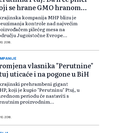
oji se hrane GMO hranom
replaviti tržište
rajinska kompanija MHP blizu je
euzimanja kontrole nad najvećim
oizvođačem pilećeg mesa na
dručju Jugoistočne Evrope
rutnine Ptuj. Ipak, priča ne bi bila
10. 2018.
šta više od pozitivne poslovne da se
 Ukrajince ne vezuju brojne
ekula...
MPANIJE
romjena vlasnika "Perutnine"
tuj uticaće i na pogone u BiH
rajinski prehrambeni gigant
P, koji je kupio "Perutninu" Ptuj, u
rednom periodu će nastaviti s
renutnim proizvodnim
pacitetima, a u budućnosti će uzeti
razmatranje i povećanje
vodnje. Potvrdila je ovo za
 10. 2018.
ezavisne" Anastas...