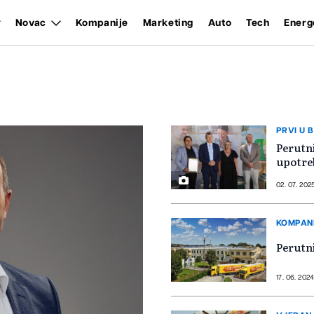
Novac
Kompanije
Marketing
Auto
Tech
Energ
PRVI U B
Perutni
upotreb
02. 07. 202
KOMPAN
Perutni
17. 06. 2024