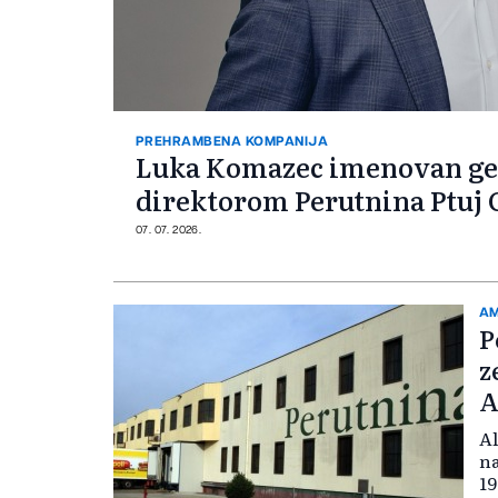
PREHRAMBENA KOMPANIJA
Luka Komazec imenovan g
direktorom Perutnina Ptuj
07. 07. 2026.
A
P
z
A
Al
na
19