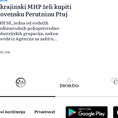
GIJA
krajinski MHP želi kupiti
lovensku Perutninu Ptuj
P SE, jedna od vodećih
eđunarodnih poljoprivredno-
dustrijskih grupacija, nakon
voda iz Agencije za zaštitu
nkurencije Slovenije potvrdila je
 želi kupiti Perutninu Ptuj, dobro
znatu i vertikalno integrisanu
 09. 2018.
rmu u jugoistočnoj...
vi korištenja
Privatnost