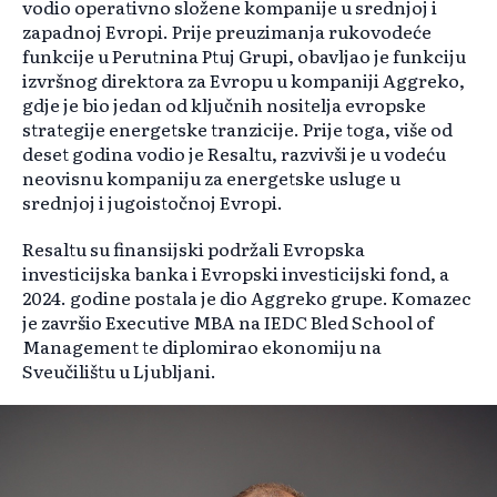
vodio operativno složene kompanije u srednjoj i
zapadnoj Evropi. Prije preuzimanja rukovodeće
funkcije u Perutnina Ptuj Grupi, obavljao je funkciju
izvršnog direktora za Evropu u kompaniji Aggreko,
gdje je bio jedan od ključnih nositelja evropske
strategije energetske tranzicije. Prije toga, više od
deset godina vodio je Resaltu, razvivši je u vodeću
neovisnu kompaniju za energetske usluge u
srednjoj i jugoistočnoj Evropi.
Resaltu su finansijski podržali Evropska
investicijska banka i Evropski investicijski fond, a
2024. godine postala je dio Aggreko grupe. Komazec
je završio Executive MBA na IEDC Bled School of
Management te diplomirao ekonomiju na
Sveučilištu u Ljubljani.