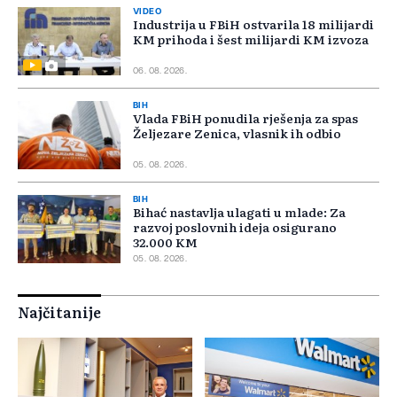
VIDEO
Industrija u FBiH ostvarila 18 milijardi
KM prihoda i šest milijardi KM izvoza
06. 08. 2026.
BIH
Vlada FBiH ponudila rješenja za spas
Željezare Zenica, vlasnik ih odbio
05. 08. 2026.
BIH
Bihać nastavlja ulagati u mlade: Za
razvoj poslovnih ideja osigurano
32.000 KM
05. 08. 2026.
Najčitanije