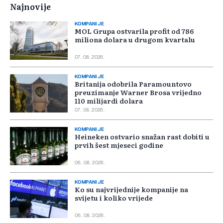
Najnovije
KOMPANIJE
MOL Grupa ostvarila profit od 786
miliona dolara u drugom kvartalu
07. 08. 2026.
KOMPANIJE
Britanija odobrila Paramountovo
preuzimanje Warner Brosa vrijedno
110 milijardi dolara
07. 08. 2026.
KOMPANIJE
Heineken ostvario snažan rast dobiti u
prvih šest mjeseci godine
06. 08. 2026.
KOMPANIJE
Ko su najvrijednije kompanije na
svijetu i koliko vrijede
06. 08. 2026.