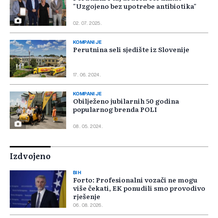
"Uzgojeno bez upotrebe antibiotika"
02. 07. 2025.
KOMPANIJE
Perutnina seli sjedište iz Slovenije
17. 06. 2024.
KOMPANIJE
Obilježeno jubilarnih 50 godina
popularnog brenda POLI
08. 05. 2024.
Izdvojeno
BIH
Forto: Profesionalni vozači ne mogu
više čekati, EK ponudili smo provodivo
rješenje
06. 08. 2026.