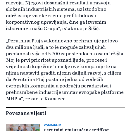
razvoja. Njegovi dosadašnji rezultati u razvoju
složenih industrijskih sistema, uz istodobno
održavanje visoke razine profitabilnosti i
korporativnog upravljanja, čine ga izvrsnim
izborom za našu Grupu“, istaknuo je Šišić.
„Perutnina Ptuj svakodnevno prehranjuje gotovo
dva miliona ljudi, a to je moguće zahvaljujući
predanosti više od 5.700 zaposlenika na osam tržišta.
Moj je prvi prioritet upoznati ljude, procese i
vrijednosti koje čine temelje ove kompanije te na
njima nastaviti graditi njezin daljnji razvoj, s ciljem
da Perutnina Ptuj postane jedna od vodećih
evropskih kompanija u području peradarstva i
prehrambene industrije unutar evropske platforme
MHP-a“, rekao je Komazec.
Povezane vijesti
KOMPANIJE
Perutnini Ptuj uručen certifikat