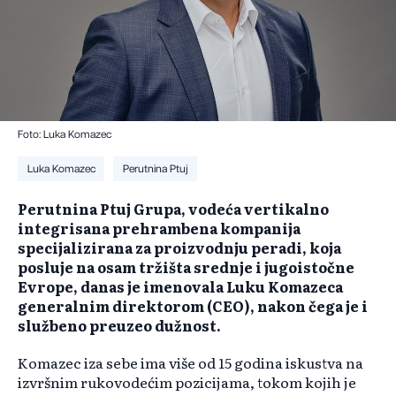
Foto: Luka Komazec
Luka Komazec
Perutnina Ptuj
Perutnina Ptuj Grupa, vodeća vertikalno
integrisana prehrambena kompanija
specijalizirana za proizvodnju peradi, koja
posluje na osam tržišta srednje i jugoistočne
Evrope, danas je imenovala Luku Komazeca
generalnim direktorom (CEO), nakon čega je i
službeno preuzeo dužnost.
Komazec iza sebe ima više od 15 godina iskustva na
izvršnim rukovodećim pozicijama, tokom kojih je