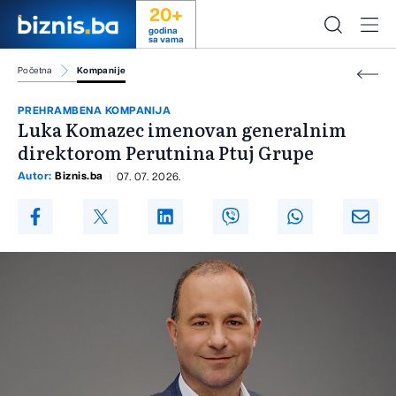
20+
godina
sa vama
Početna
Kompanije
PREHRAMBENA KOMPANIJA
Luka Komazec imenovan generalnim
direktorom Perutnina Ptuj Grupe
Autor:
Biznis.ba
07. 07. 2026.