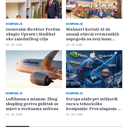
KOMPANIJE
KOMPANIJE
Generalni direktor Pretisa
Walmart koristi AI da
okupio Upravu i Sindikat
smanji utjecaj vremenskih
oko zajedničkog cilja
nepogoda na svoj lanac
snabdijevanja
05. 08. 2026.
03. 08. 2026.
KOMPANIJE
KOMPANIJE
Lufthansa u minusu: Zbog
Evropa ulaže pet milijardi
skupljeg goriva gubitak se
eura u tehnološke
mjeri u stotinama miliona
kompanije: Prva ulaganja na
jesen
04. 08. 2026.
04. 08. 2026.