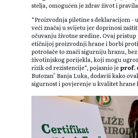
stelja, omogućen je zdrav život i pravila
“Proizvodnja piletine s deklaracijom - 
veći značaj u svijetu jer doprinosi zaštit
očuvanju životne sredine. Ovaj pristup 
etičnijoj proizvodnji hrane i borbi prot
potrošače to znači sigurniju hranu, bez
životinjskog poriјekla, koji mogu ugrozit
rizik od rezistencije“, pojasnio je
prof.
Butozan" Banja Luka, dodavši kako ova
sigurnost i povјerenje u kvalitet hran