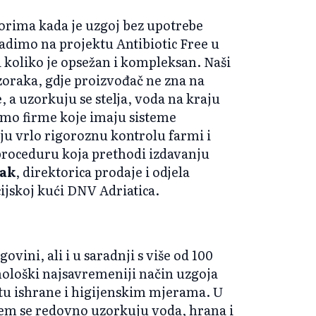
torima kada je uzgoj bez upotrebe
radimo na projektu Antibiotic Free u
 koliko je opsežan i kompleksan. Naši
zoraka, gdje proizvođač ne zna na
 a uzorkuju se stelja, voda na kraju
 samo firme koje imaju sisteme
ju vrlo rigoroznu kontrolu farmi i
proceduru koja prethodi izdavanju
jak
, direktorica prodaje i odjela
cijskoj kući DNV Adriatica.
vini, ali i u saradnji s više od 100
ološki najsavremeniji način uzgoja
tetu ishrane i higijenskim mjerama. U
em se redovno uzorkuju voda, hrana i