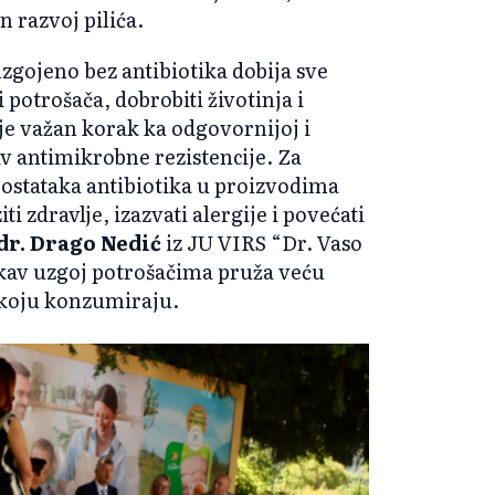
n razvoj pilića.
uzgojeno bez antibiotika dobija sve
i potrošača, dobrobiti životinja i
je važan korak ka odgovornijoj i
iv antimikrobne rezistencije. Za
 ostataka antibiotika u proizvodima
i zdravlje, izazvati alergije i povećati
 dr. Drago Nedić
iz JU VIRS “Dr. Vaso
kav uzgoj potrošačima pruža veću
e koјu konzumiraјu.