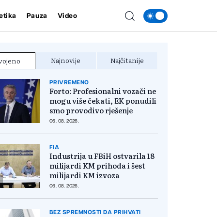
etika
Pauza
Video
Najnovije
Najčitanije
vojeno
PRIVREMENO
Forto: Profesionalni vozači ne
mogu više čekati, EK ponudili
smo provodivo rješenje
06. 08. 2026.
FIA
Industrija u FBiH ostvarila 18
milijardi KM prihoda i šest
milijardi KM izvoza
06. 08. 2026.
BEZ SPREMNOSTI DA PRIHVATI