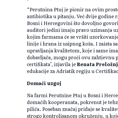
“Perutnina Ptuj je pionir na ovim pros
antibiotika u pitanju. Već dvije godine 
Bosni i Hercegovini što dovoljno govori
auditori jedini imaju pravo uzimanja u
kojim farmama će se vršiti uzorkovanje,
linije i hrana iz usipnog koša. I zaista
upravljanja kvalitetom, koje i same ima
dobavljača, mogu proći ovu zahtjevnu 
certifikata", izjavila je
Renata Preložn
edukacije za Adriatik regiju u Certifika
Domaći uzgoj
Na farmi Perutnine Ptuj u Bosni i Hercego
domaćih kooperanata, pokrenut je tehn
pilića. Poseban značaj pridaje se kvali
strogo kontrolisanom okruženju, u koj