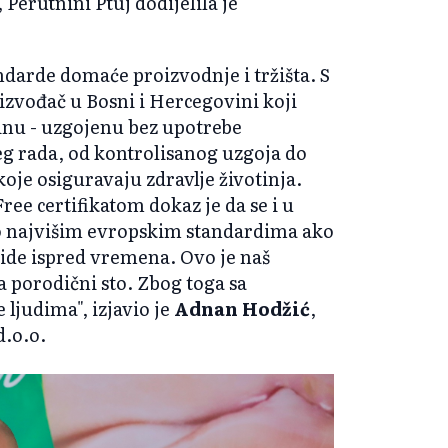
 Perutnini Ptuj dodijelila je
ndarde domaće proizvodnje i tržišta. S
vođač u Bosni i Hercegovini koji
tinu - uzgojenu bez upotrebe
jeg rada, od kontrolisanog uzgoja do
oje osiguravaju zdravlje životinja.
Free certifikatom dokaz je da se i u
 najvišim evropskim standardima ako
e ide ispred vremena. Ovo je naš
na porodični sto. Zbog toga sa
 ljudima", izjavio je
Adnan Hodžić
,
d.o.o.