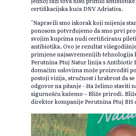
jednoj fazi tova nisu primili antibiotike,
certifikacijska kuća DNV Adriatica.
"Napravili smo iskorak koji mijenja sta
ponosom potvrđujemo da smo prvi proiz
svojim kupcima nudi certificiranu pile
antibiotika. Ovo je rezultat višegodišn
primjene najsavremenijih tehnologija k
Perutnina Ptuj Natur linija s Antibiotic 
domaćim uslovima može proizvoditi po
postoji vizija, stručnost i hrabrost da s
odgovor na pitanje - šta želimo staviti 
sigurnošću kažemo – Bliže prirodi. Bliže
direktor kompanije Perutnina Ptuj BH 