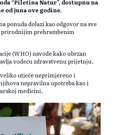
zvoda “Piletina
Natur
", dostupnu na
e od juna ove godine.
na ponuda dolazi kao odgovor na sve
 i prirodnijim prehrambenim
zacije (WHO) navode kako ubrzan
avlja vodeću zdravstvenu prijetnju.
uveliko utječe neprimjereno i
njihova nepravilna upotreba kao i
arskoj medicini.