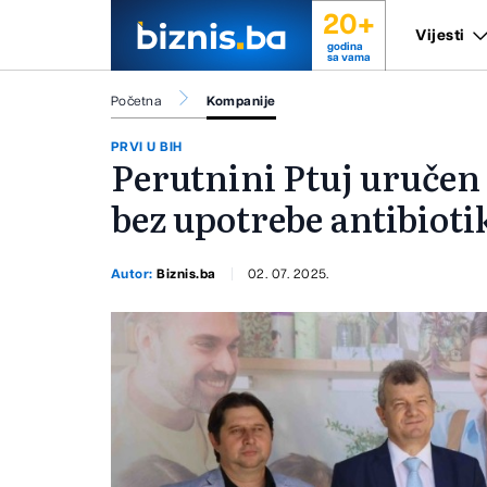
20+
Vijesti
godina
sa vama
Početna
Kompanije
PRVI U BIH
Perutnini Ptuj uručen 
bez upotrebe antibioti
Autor:
Biznis.ba
02. 07. 2025.