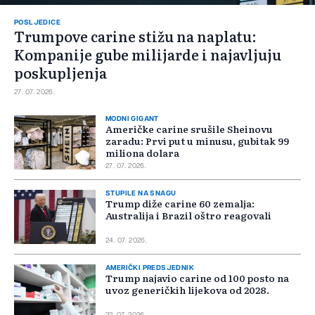
POSLJEDICE
Trumpove carine stižu na naplatu:
Kompanije gube milijarde i najavljuju
poskupljenja
27. 07. 2026.
MODNI GIGANT
Američke carine srušile Sheinovu
zaradu: Prvi put u minusu, gubitak 99
miliona dolara
27. 07. 2026.
STUPILE NA SNAGU
Trump diže carine 60 zemalja:
Australija i Brazil oštro reagovali
24. 07. 2026.
AMERIČKI PREDSJEDNIK
Trump najavio carine od 100 posto na
uvoz generičkih lijekova od 2028.