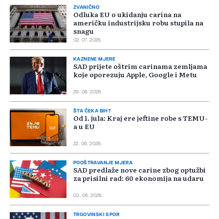
ZVANIČNO
Odluka EU o ukidanju carina na
američku industrijsku robu stupila na
snagu
02. 07. 2026.
KAZNENE MJERE
SAD prijete oštrim carinama zemljama
koje oporezuju Apple, Google i Metu
29. 06. 2026.
ŠTA ČEKA BIH?
Od 1. jula: Kraj ere jeftine robe s TEMU-
a u EU
22. 06. 2026.
POOŠTRAVANJE MJERA
SAD predlaže nove carine zbog optužbi
za prisilni rad: 60 ekonomija na udaru
03. 06. 2026.
TRGOVINSKI SPOR