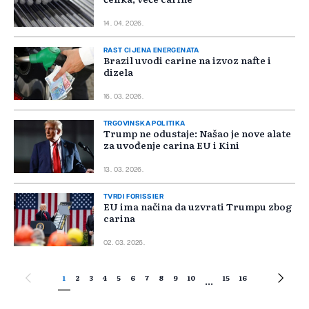
14. 04. 2026.
RAST CIJENA ENERGENATA
Brazil uvodi carine na izvoz nafte i
dizela
16. 03. 2026.
TRGOVINSKA POLITIKA
Trump ne odustaje: Našao je nove alate
za uvođenje carina EU i Kini
13. 03. 2026.
TVRDI FORISSIER
EU ima načina da uzvrati Trumpu zbog
carina
02. 03. 2026.
1
2
3
4
5
6
7
8
9
10
15
16
...