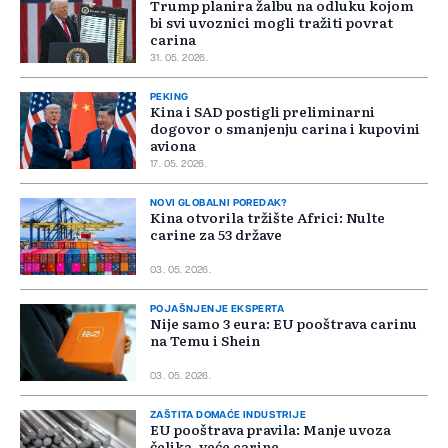
Trump planira žalbu na odluku kojom
bi svi uvoznici mogli tražiti povrat
carina
31. 05. 2026.
PEKING
Kina i SAD postigli preliminarni
dogovor o smanjenju carina i kupovini
aviona
17. 05. 2026.
NOVI GLOBALNI POREDAK?
Kina otvorila tržište Africi: Nulte
carine za 53 države
03. 05. 2026.
POJAŠNJENJE EKSPERTA
Nije samo 3 eura: EU pooštrava carinu
na Temu i Shein
03. 05. 2026.
ZAŠTITA DOMAĆE INDUSTRIJE
EU pooštrava pravila: Manje uvoza
čelika, veće carine