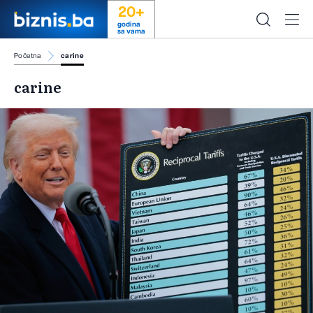
20+
godina
sa vama
Početna
carine
carine