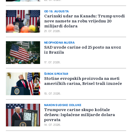
22. 07. 2026.
OD 19. AUGUSTA
Carinski udar na Kanadu: Trump uvodi
nove namete na robu vrijednu 20
milijardi dolara
21. 07. 2026.
NEOPHODNA MJERA
SAD uvode carine od 25 posto na uvoz
iz Brazila
17. 07. 2026.
ŠIROK SPEKTAR
Stotine evropskih proizvoda na meti
američkih carina, Brisel traži izuzeće
15. 07. 2026.
NAKON SUDSKE ODLUKE
Trumpove carine skupo koštale
državu: Isplaćene milijarde dolara
povrata
14. 07. 2026.