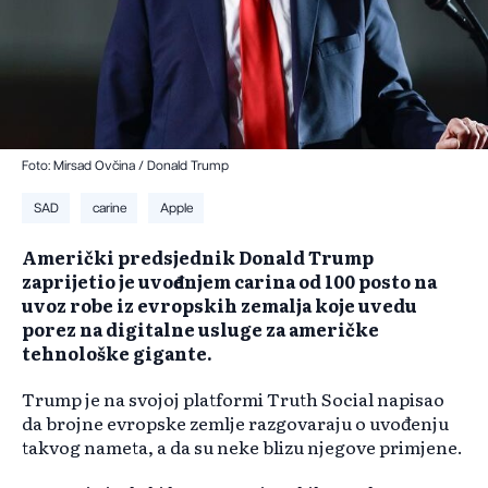
Foto: Mirsad Ovčina / Donald Trump
SAD
carine
Apple
Američki predsjednik Donald Trump
zaprijetio je uvođenjem carina od 100 posto na
uvoz robe iz evropskih zemalja koje uvedu
porez na digitalne usluge za američke
tehnološke gigante.
Trump je na svojoj platformi Truth Social napisao
da brojne evropske zemlje razgovaraju o uvođenju
takvog nameta, a da su neke blizu njegove primjene.