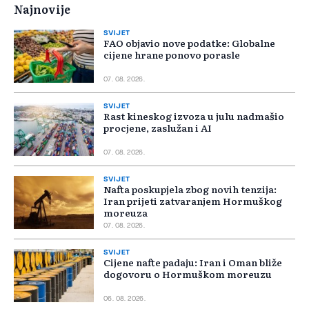
Najnovije
SVIJET
FAO objavio nove podatke: Globalne
cijene hrane ponovo porasle
07. 08. 2026.
SVIJET
Rast kineskog izvoza u julu nadmašio
procjene, zaslužan i AI
07. 08. 2026.
SVIJET
Nafta poskupjela zbog novih tenzija:
Iran prijeti zatvaranjem Hormuškog
moreuza
07. 08. 2026.
SVIJET
Cijene nafte padaju: Iran i Oman bliže
dogovoru o Hormuškom moreuzu
06. 08. 2026.