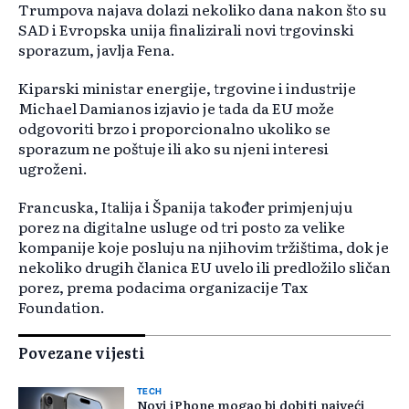
Trumpova najava dolazi nekoliko dana nakon što su
SAD i Evropska unija finalizirali novi trgovinski
sporazum, javlja Fena.
Kiparski ministar energije, trgovine i industrije
Michael Damianos izjavio je tada da EU može
odgovoriti brzo i proporcionalno ukoliko se
sporazum ne poštuje ili ako su njeni interesi
ugroženi.
Francuska, Italija i Španija također primjenjuju
porez na digitalne usluge od tri posto za velike
kompanije koje posluju na njihovim tržištima, dok je
nekoliko drugih članica EU uvelo ili predložilo sličan
porez, prema podacima organizacije Tax
Foundation.
Povezane vijesti
TECH
Novi iPhone mogao bi dobiti najveći