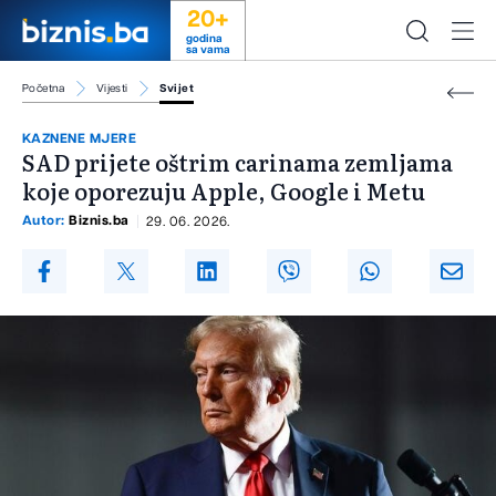
20+
godina
sa vama
Početna
Vijesti
Svijet
KAZNENE MJERE
SAD prijete oštrim carinama zemljama
koje oporezuju Apple, Google i Metu
Autor:
Biznis.ba
29. 06. 2026.