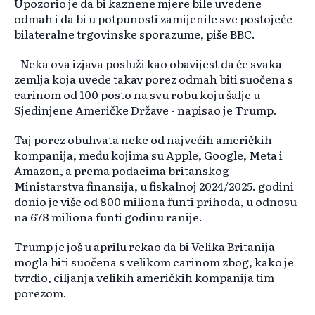
Upozorio je da bi kaznene mjere bile uvedene
odmah i da bi u potpunosti zamijenile sve postojeće
bilateralne trgovinske sporazume, piše BBC.
- Neka ova izjava posluži kao obavijest da će svaka
zemlja koja uvede takav porez odmah biti suočena s
carinom od 100 posto na svu robu koju šalje u
Sjedinjene Američke Države - napisao je Trump.
Taj porez obuhvata neke od najvećih američkih
kompanija, među kojima su Apple, Google, Meta i
Amazon, a prema podacima britanskog
Ministarstva finansija, u fiskalnoj 2024/2025. godini
donio je više od 800 miliona funti prihoda, u odnosu
na 678 miliona funti godinu ranije.
Trump je još u aprilu rekao da bi Velika Britanija
mogla biti suočena s velikom carinom zbog, kako je
tvrdio, ciljanja velikih američkih kompanija tim
porezom.