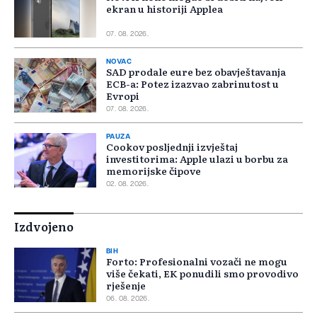
ekran u historiji Applea
07. 08. 2026.
NOVAC
SAD prodale eure bez obavještavanja
ECB-a: Potez izazvao zabrinutost u
Evropi
07. 08. 2026.
PAUZA
Cookov posljednji izvještaj
investitorima: Apple ulazi u borbu za
memorijske čipove
02. 08. 2026.
Izdvojeno
BIH
Forto: Profesionalni vozači ne mogu
više čekati, EK ponudili smo provodivo
rješenje
06. 08. 2026.