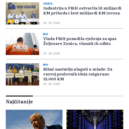
VIDEO
Industrija u FBiH ostvarila 18 milijardi
KM prihoda i šest milijardi KM izvoza
06. 08. 2026.
BIH
Vlada FBiH ponudila rješenja za spas
Željezare Zenica, vlasnik ih odbio
05. 08. 2026.
BIH
Bihać nastavlja ulagati u mlade: Za
razvoj poslovnih ideja osigurano
32.000 KM
05. 08. 2026.
Najčitanije