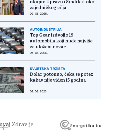
okupio Upravu i Sindikat oko
zajedničkog cilja
05. 08. 2026.
AUTOINDUSTRIJA
Top Gear izdvojio 19
automobila koji nude najviše
za uloženi novac
06. 08. 2026.
SVJETSKA TRŽIŠTA
Dolar potonuo, čeka se potez
kakav nije viđen 15 godina
02. 08. 2026.