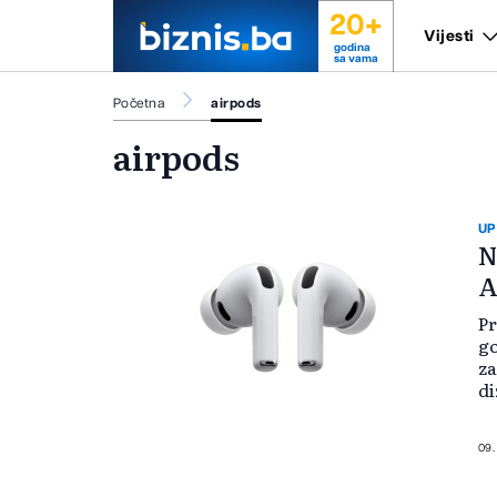
20+
Vijesti
godina
sa vama
Početna
airpods
airpods
UP
N
A
Pr
g
za
di
je
Ai
ko
09.
od