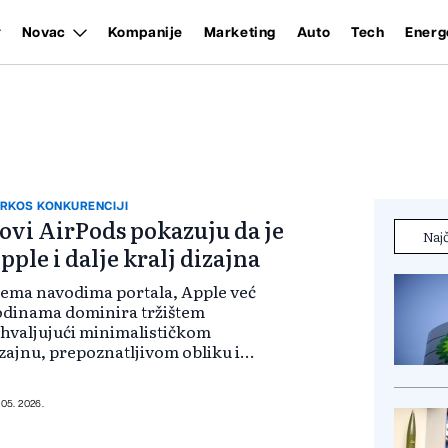
Novac
Kompanije
Marketing
Auto
Tech
Energ
RKOS KONKURENCIJI
ovi AirPods pokazuju da je
Najč
pple i dalje kralj dizajna
ema navodima portala, Apple već
odinama dominira tržištem
hvaljujući minimalističkom
zajnu, prepoznatljivom obliku i
dnostavnosti korištenja, a novi
rPods modeli pokazuju da
mpanija ne planira da odustane
 05. 2026.
 tog pristupa. Appl...