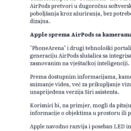
AirPods pretvori u dugoročnu softversk
poboljšanja kroz ažuriranja, bez potre
dizajna.
Apple sprema AirPods sa kamerama
"PhoneArena" i drugi tehnološki portal
generaciju AirPods slušalica sa integr
zasnovanim na vještačkoj inteligenciji.
Prema dostupnim informacijama, kamere 
snimanje videa, već za prikupljanje vizu
unaprijeđena verzija Siri asistenta.
Korisnici bi, na primjer, mogli da pitaju 
informacije o objektima u prostoru ili
Apple navodno razvija i poseban LED ind