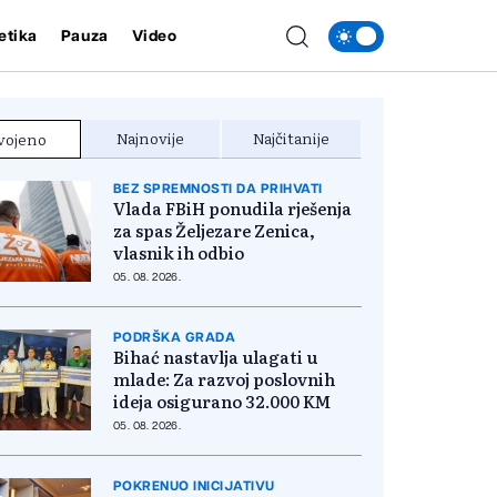
etika
Pauza
Video
Najnovije
Najčitanije
vojeno
BEZ SPREMNOSTI DA PRIHVATI
Vlada FBiH ponudila rješenja
za spas Željezare Zenica,
vlasnik ih odbio
05. 08. 2026.
PODRŠKA GRADA
Bihać nastavlja ulagati u
mlade: Za razvoj poslovnih
ideja osigurano 32.000 KM
05. 08. 2026.
POKRENUO INICIJATIVU