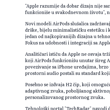
"Apple razumije da dobar dizajn nije sam
funkcioniše u svakodnevnom životu", n
Novi modeli AirPods slušalica zadržavaj
drške, bijelu minimalističku estetiku 
jedan od najkopiranijih dizajna u tehnol
Fokus na udobnosti i integraciji sa Ap
Analitičari ističu da Apple ne osvaja tr
koji AirPods funkcionišu unutar šireg
povezivanje sa iPhone uređajima, brzo 
prostorni audio postali su standard koj
Posebno se izdvaja H2 čip, koji omoguć
adaptivnog zvuka, poboljšanog aktivno
personalizovanog prostornog zvuka.
Tehnološki portal "TechRadar" navodi 