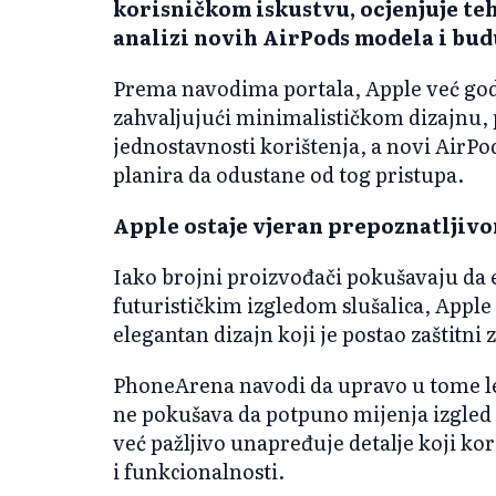
korisničkom iskustvu, ocjenjuje t
analizi novih AirPods modela i bu
Prema navodima portala, Apple već go
zahvaljujući minimalističkom dizajnu, 
jednostavnosti korištenja, a novi AirP
planira da odustane od tog pristupa.
Apple ostaje vjeran prepoznatljiv
Iako brojni proizvođači pokušavaju da e
futurističkim izgledom slušalica, Apple
elegantan dizajn koji je postao zaštitni 
PhoneArena navodi da upravo u tome le
ne pokušava da potpuno mijenja izgled 
već pažljivo unapređuje detalje koji kor
i funkcionalnosti.