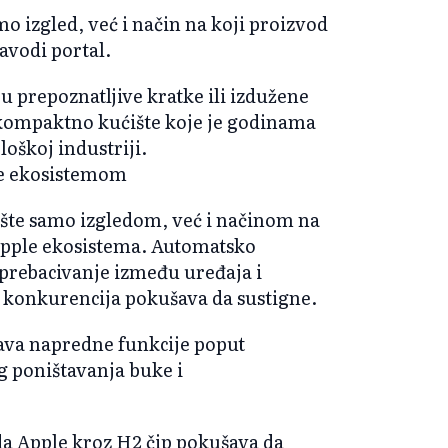
o izgled, već i način na koji proizvod
avodi portal.
u prepoznatljive kratke ili izdužene
i kompaktno kućište koje je godinama
oškoj industriji.
ple ekosistemom
žište samo izgledom, već i načinom na
 Apple ekosistema. Automatsko
prebacivanje između uređaja i
i konkurencija pokušava da sustigne.
ava napredne funkcije poput
g poništavanja buke i
da Apple kroz H2 čip pokušava da