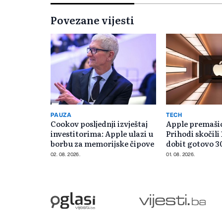
Povezane vijesti
PAUZA
TECH
Cookov posljednji izvještaj
Apple premašio
investitorima: Apple ulazi u
Prihodi skočili 
borbu za memorijske čipove
dobit gotovo 30
dolara
02. 08. 2026.
01. 08. 2026.