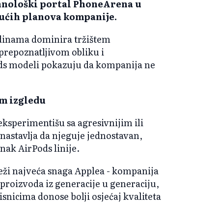
ehnološki portal PhoneArena u
dućih planova kompanije.
dinama dominira tržištem
prepoznatljivom obliku i
ods modeli pokazuju da kompanija ne
om izgledu
ksperimentišu sa agresivnijim ili
 nastavlja da njeguje jednostavan,
znak AirPods linije.
ži najveća snaga Applea - kompanija
proizvoda iz generacije u generaciju,
isnicima donose bolji osjećaj kvaliteta