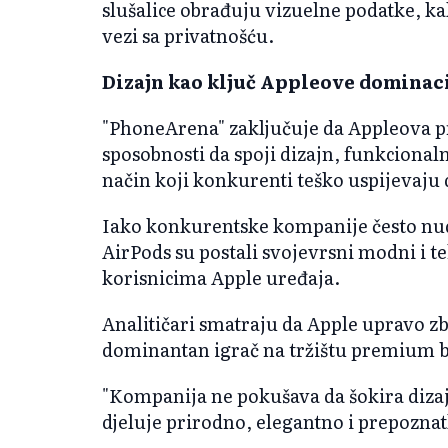
slušalice obrađuju vizuelne podatke, ka
vezi sa privatnošću.
Dizajn kao ključ Appleove dominac
"PhoneArena" zaključuje da Appleova pr
sposobnosti da spoji dizajn, funkcional
način koji konkurenti teško uspijevaju 
Iako konkurentske kompanije često nude 
AirPods su postali svojevrsni modni i 
korisnicima Apple uređaja.
Analitičari smatraju da Apple upravo zbo
dominantan igrač na tržištu premium be
"Kompanija ne pokušava da šokira dizaj
djeluje prirodno, elegantno i prepoznatlj