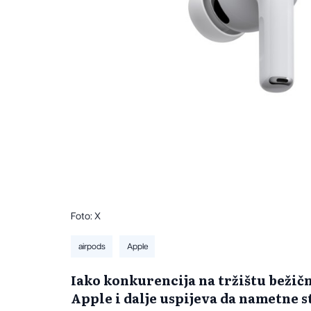
Foto: X
airpods
Apple
​Iako konkurencija na tržištu bežičn
Apple i dalje uspijeva da nametne st