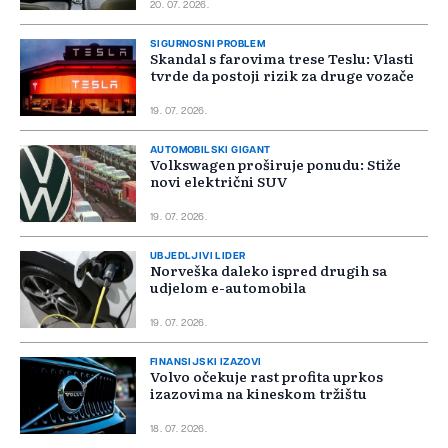
20. 07. 2026.
SIGURNOSNI PROBLEM
Skandal s farovima trese Teslu: Vlasti
tvrde da postoji rizik za druge vozače
19. 07. 2026.
AUTOMOBILSKI GIGANT
Volkswagen proširuje ponudu: Stiže
novi električni SUV
19. 07. 2026.
UBJEDLJIVI LIDER
Norveška daleko ispred drugih sa
udjelom e-automobila
19. 07. 2026.
FINANSIJSKI IZAZOVI
Volvo očekuje rast profita uprkos
izazovima na kineskom tržištu
18. 07. 2026.