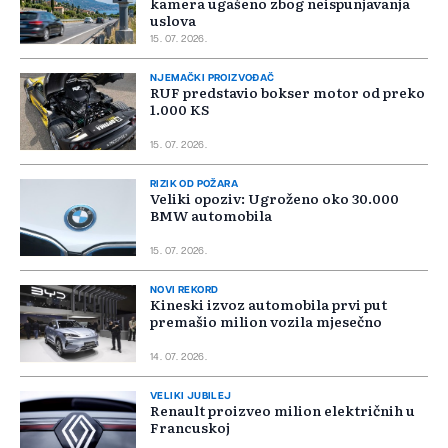
kamera ugašeno zbog neispunjavanja
uslova
15. 07. 2026.
NJEMAČKI PROIZVOĐAČ
RUF predstavio bokser motor od preko
1.000 KS
15. 07. 2026.
RIZIK OD POŽARA
Veliki opoziv: Ugroženo oko 30.000
BMW automobila
15. 07. 2026.
NOVI REKORD
Kineski izvoz automobila prvi put
premašio milion vozila mjesečno
14. 07. 2026.
VELIKI JUBILEJ
Renault proizveo milion električnih u
Francuskoj