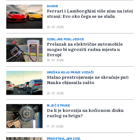
SUKOB
Ferrari i Lamborghini više nisu na istoj
strani: Evo oko čega se ne slažu
18. 07. 2026.
OZBILJNE POSLJEDICE
Prelazak na električne automobile
mogao bi ugroziti radna mjesta u
Evropi
18. 07. 2026.
GREŠKA KOJU PRAVE VOZAČI
Stalno prestrojavanje ne skraćuje put:
Nauka objasnila zašto
18. 07. 2026.
RIJEČ STRUKE
Da li je korozija na kočionom disku
razlog za brigu?
17. 07. 2026.
PREDSTAVLJEN 2018.