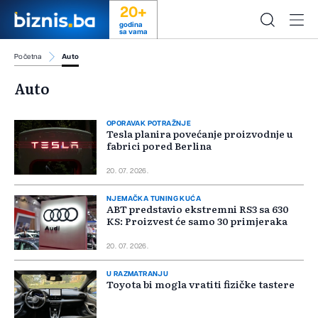
20+
godina
sa vama
Početna
Auto
Auto
OPORAVAK POTRAŽNJE
Tesla planira povećanje proizvodnje u
fabrici pored Berlina
20. 07. 2026.
NJEMAČKA TUNING KUĆA
ABT predstavio ekstremni RS3 sa 630
KS: Proizvest će samo 30 primjeraka
20. 07. 2026.
U RAZMATRANJU
Toyota bi mogla vratiti fizičke tastere