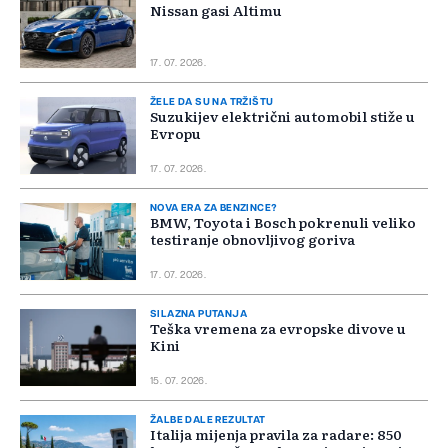
Nissan gasi Altimu
17. 07. 2026.
ŽELE DA SU NA TRŽIŠTU
Suzukijev električni automobil stiže u
Evropu
17. 07. 2026.
NOVA ERA ZA BENZINCE?
BMW, Toyota i Bosch pokrenuli veliko
testiranje obnovljivog goriva
17. 07. 2026.
SILAZNA PUTANJA
Teška vremena za evropske divove u
Kini
15. 07. 2026.
ŽALBE DALE REZULTAT
Italija mijenja pravila za radare: 850