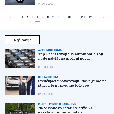
14. 07. 2026.
1
2
3
4
5
6
7
8
9
10
140
141
...
Najčitanije
AUTOINDUSTRIJA
Top Gear izdvojio 19 automobila koji
nude najviše za uloženi novac
06. 08. 2026.
ČESTA GREŠKA
Stručnjaci upozoravaju: Nove gume ne
stavljajte na prednje točkove
07. 08. 2026.
RIJETKI PRIZOR U SARAJEVU
Na Vilsonovo šetalište stiže 50
ekskluzivnih automobila