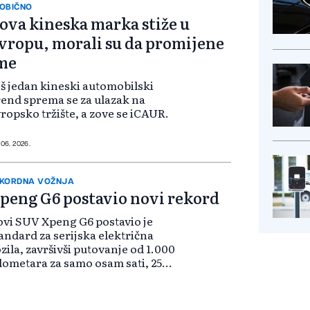
OBIČNO
ova kineska marka stiže u
vropu, morali su da promijene
me
š jedan kineski automobilski
end sprema se za ulazak na
ropsko tržište, a zove se iCAUR.
 06. 2026.
KORDNA VOŽNJA
peng G6 postavio novi rekord
vi SUV Xpeng G6 postavio je
andard za serijska električna
zila, završivši putovanje od 1.000
lometara za samo osam sati, 25
nuta i 10 sekundi, uključujući i
ustavljanja radi punjenja.