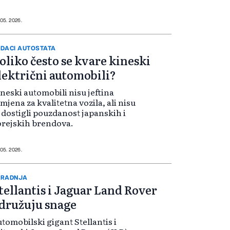
 05. 2026.
DACI AUTOSTATA
oliko često se kvare kineski
lektrični automobili?
neski automobili nisu jeftina
mjena za kvalitetna vozila, ali nisu
 dostigli pouzdanost japanskih i
rejskih brendova.
 05. 2026.
ARADNJA
tellantis i Jaguar Land Rover
družuju snage
utomobilski gigant Stellantis i