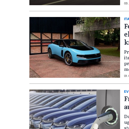
03.
IT
F
e
k
Pr
it
pr
m
01.
E
F
a
Do
ug
st