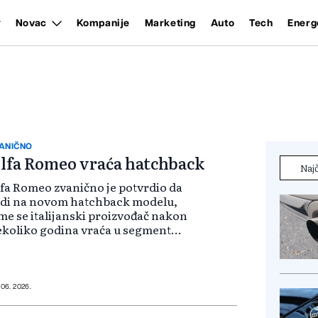
Novac
Kompanije
Marketing
Auto
Tech
Energ
ANIČNO
lfa Romeo vraća hatchback
Najč
lfa Romeo zvanično je potvrdio da
adi na novom hatchback modelu,
me se italijanski proizvođač nakon
koliko godina vraća u segment
ompaktnih petovratnih
utomobila.
 06. 2026.