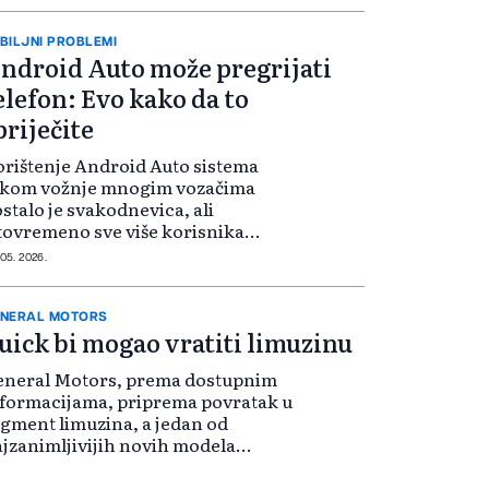
BILJNI PROBLEMI
ndroid Auto može pregrijati
elefon: Evo kako da to
priječite
orištenje Android Auto sistema
okom vožnje mnogim vozačima
stalo je svakodnevica, ali
tovremeno sve više korisnika
ijavljuje ozbiljne probleme sa
 05. 2026.
egrijavanjem telefona.
NERAL MOTORS
uick bi mogao vratiti limuzinu
eneral Motors, prema dostupnim
formacijama, priprema povratak u
gment limuzina, a jedan od
jzanimljivijih novih modela
gao bi nositi oznaku Buick.