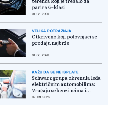
terenca koji je trebalo da
parira G-klasi
01. 08. 2026.
VELIKA POTRAŽNJA
Otkriveno koji polovnjaci se
prodaju najbrže
01. 08. 2026.
KAŽU DA SE NE ISPLATE
Schwarz grupa okrenula leđa
električnim automobilima:
Vraćaju se benzincima i
dizelašima
02. 08. 2026.