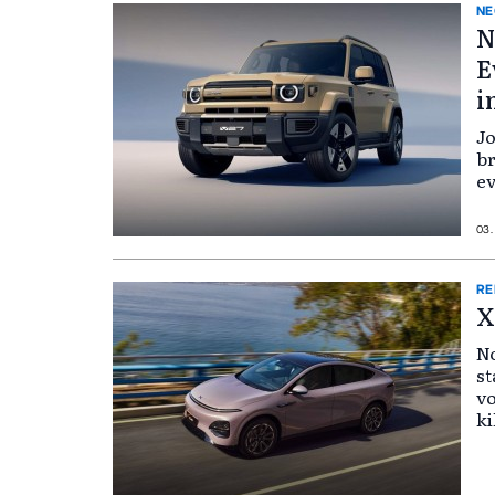
NE
N
E
i
Jo
br
ev
03.
RE
X
No
st
vo
ki
mi
za