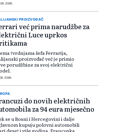
 06. 2026.
ALIJANSKI PROIZVOĐAČ
errari već prima narudžbe za
lektrični Luce uprkos
ritikama
ema tvrdnjama šefa Ferrarija,
alijanski proizvođač već je primio
ve porudžbine za svoj električni
odel.
 06. 2026.
VROPA
rancuzi do novih električnih
utomobila za 94 eura mjesečno
k se u Bosni i Hercegovini i dalje
lavnom kupuju polovni automobili
ari deset i više godina, Francuska