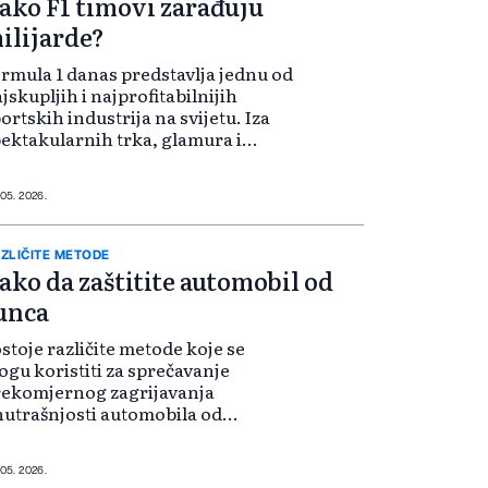
ako F1 timovi zarađuju
ilijarde?
ormula 1 danas predstavlja jednu od
jskupljih i najprofitabilnijih
ortskih industrija na svijetu. Iza
ektakularnih trka, glamura i
zine krije se ogroman poslovni
stem u kojem se godišnje obrću
lijarde dolara.
 05. 2026.
ZLIČITE METODE
ako da zaštitite automobil od
unca
stoje različite metode koje se
gu koristiti za sprečavanje
rekomjernog zagrijavanja
utrašnjosti automobila od
nčeve svjetlosti.
 05. 2026.