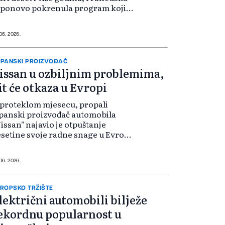
 ponovo pokrenula program koji
ađanima s nižim primanjima
mogućava vožnju novog
ektričnog automobila za svega 94
 06. 2026.
ra mjesečno.
PANSKI PROIZVOĐAČ
issan u ozbiljnim problemima,
it će otkaza u Evropi
proteklom mjesecu, propali
panski proizvođač automobila
issan" najavio je otpuštanje
setine svoje radne snage u Evropi i
ustajanje od izgradnje fabrike
jelova u Velikoj Britaniji.
 06. 2026.
ROPSKO TRŽIŠTE
lektrični automobili bilježe
ekordnu popularnost u