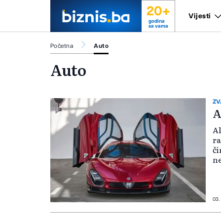
20+
Vijesti
godina
sa vama
Početna
Auto
Auto
ZV
A
​A
r
či
ne
k
a
03.