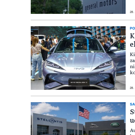
28.
PO
K
e
Ki
za
ni
ko
28.
S
S
u
​A