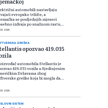
jemačkoj
ektrični automobili nastavljaju
vajati evropsko tržište, a
emačka se posljednjih mjeseci
sebno izdvaja po snažnom rastu
teresa kupaca za električna vozila.
 05. 2026.
FTVERSKA GREŠKA
tellantis opozvao 419.035
ozila
oizvođač automobila Stellantis je
ozvao 419.035 vozila u Sjedinjenim
meričkim Državama zbog
ftverske greške koja bi mogla da
loži aktiviranje bočnih vazdušnih
stuka tokom sudara, saopštila je
anas američka Nacionalna uprava
 05. 2026.
 bezbednost saobraćaja na
utoputevima (NHTSA).
SLOVNI SISTEM