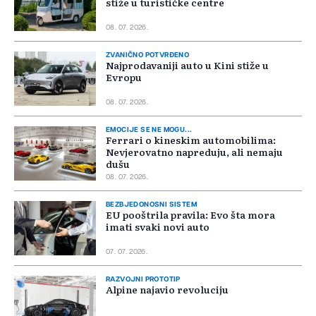
stiže u turističke centre
08. 07. 2026.
ZVANIČNO POTVRĐENO
Najprodavaniji auto u Kini stiže u
Evropu
08. 07. 2026.
EMOCIJE SE NE MOGU...
Ferrari o kineskim automobilima:
Nevjerovatno napreduju, ali nemaju
dušu
08. 07. 2026.
BEZBJEDONOSNI SISTEM
EU pooštrila pravila: Evo šta mora
imati svaki novi auto
07. 07. 2026.
RAZVOJNI PROTOTIP
Alpine najavio revoluciju