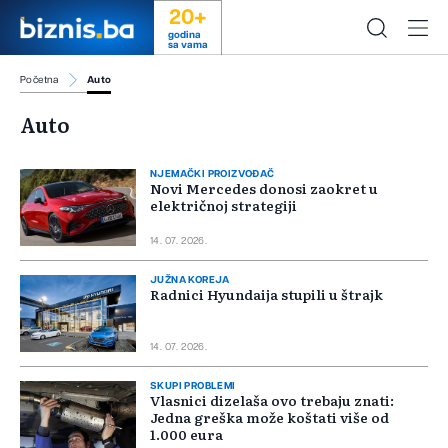
20+
godina
sa vama
Početna
Auto
Auto
NJEMAČKI PROIZVOĐAČ
Novi Mercedes donosi zaokret u
električnoj strategiji
14. 07. 2026.
JUŽNA KOREJA
Radnici Hyundaija stupili u štrajk
14. 07. 2026.
SKUPI PROBLEMI
Vlasnici dizelaša ovo trebaju znati:
Jedna greška može koštati više od
1.000 eura