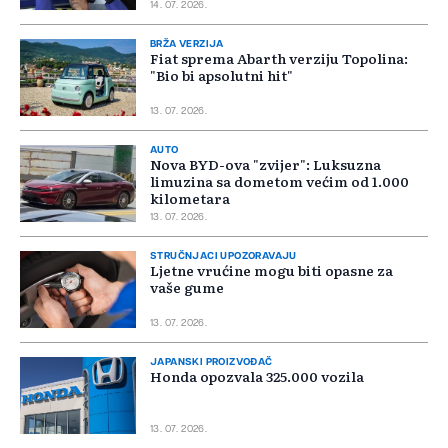
14. 07. 2026.
BRŽA VERZIJA
Fiat sprema Abarth verziju Topolina:
"Bio bi apsolutni hit"
13. 07. 2026.
AUTO
Nova BYD-ova "zvijer": Luksuzna
limuzina sa dometom većim od 1.000
kilometara
13. 07. 2026.
STRUČNJACI UPOZORAVAJU
Ljetne vrućine mogu biti opasne za
vaše gume
13. 07. 2026.
JAPANSKI PROIZVOĐAČ
Honda opozvala 325.000 vozila
13. 07. 2026.