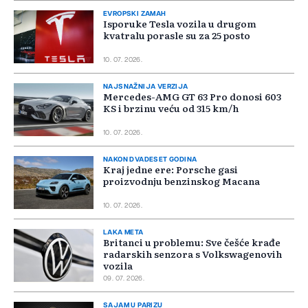
EVROPSKI ZAMAH
Isporuke Tesla vozila u drugom
kvatralu porasle su za 25 posto
10. 07. 2026.
NAJSNAŽNIJA VERZIJA
Mercedes-AMG GT 63 Pro donosi 603
KS i brzinu veću od 315 km/h
10. 07. 2026.
NAKON DVADESET GODINA
Kraj jedne ere: Porsche gasi
proizvodnju benzinskog Macana
10. 07. 2026.
LAKA META
Britanci u problemu: Sve češće krađe
radarskih senzora s Volkswagenovih
vozila
09. 07. 2026.
SAJAM U PARIZU