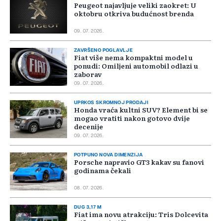
Peugeot najavljuje veliki zaokret: U
oktobru otkriva budućnost brenda
09. 07. 2026.
ZAVRŠENO POGLAVLJE
Fiat više nema kompaktni model u
ponudi: Omiljeni automobil odlazi u
zaborav
09. 07. 2026.
UPRKOS SKROMNOJ PRODAJI
Honda vraća kultni SUV? Element bi se
mogao vratiti nakon gotovo dvije
decenije
09. 07. 2026.
POTPUNO NOVA DIMENZIJA
Porsche napravio GT3 kakav su fanovi
godinama čekali
08. 07. 2026.
DUG 3,17 M
Fiat ima novu atrakciju: Tris Dolcevita