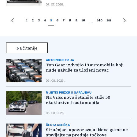
07. 07. 2026.
1
2
3
4
5
6
7
8
9
10
140
141
...
Najčitanije
AUTOINDUSTRIJA
Top Gear izdvojio 19 automobila koji
nude najviše za uloženi novac
06. 08. 2026.
RIJETKI PRIZOR U SARAJEVU
Na Vilsonovo šetalište stiže 50
ekskluzivnih automobila
05. 08. 2026.
ČESTA GREŠKA
Stručnjaci upozoravaju: Nove gume ne
stavljajte na prednje točkove