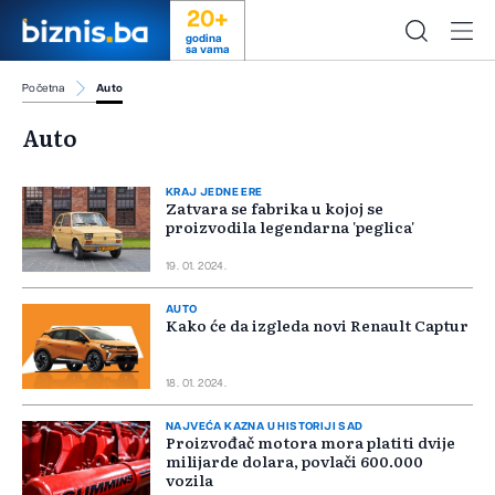
20+
godina
sa vama
Početna
Auto
Auto
KRAJ JEDNE ERE
Zatvara se fabrika u kojoj se
proizvodila legendarna 'peglica'
19. 01. 2024.
AUTO
Kako će da izgleda novi Renault Captur
18. 01. 2024.
NAJVEĆA KAZNA U HISTORIJI SAD
Proizvođač motora mora platiti dvije
milijarde dolara, povlači 600.000
vozila