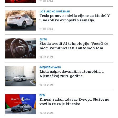
17. 01. 2024.
JOŠ JEDNO SNIŽENJE
Tesla ponovo snizila cijene za Model Y
u nekoliko evropskih zemalja
17. 01. 2024.
AUTO
Škoda uvodi AI tehnologiju: Vozači će
moći komunicirati s automobilom
16. 01. 2024.
(NE)OČEKIVANO
Lista najprodavanijih automobila u
Njemačkoj 2023. godine
16. 01. 2024.
BYD
Kinezi zadali udarac Evropi: Službeno
vozilo Eura je kinesko
16. 01. 2024.