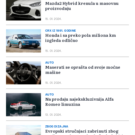
Mazda2 Hybrid krenula u masovnu
proizvodnju
15. 01. 2024.
CRX IZ 1991. GODINE
Honda i sa preko pola miliona km
izgleda odlično
15. 01. 2024.
AUTO
Maserati se oprašta od svoje moćne
mašine
15. 01. 2024.
AUTO
Na prodaju najekskluzivnija Alfa
Romeo limuzina
13. 01. 2024.
ZBOG DIZAJNA
Evropski stručnjaci zabrinuti zbog