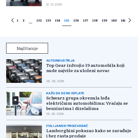
12. 01. 2024.
1
2
132
133
134
135
136
137
138
139
140
141
...
Najčitanije
AUTOINDUSTRIJA
Top Gear izdvojio 19 automobila koji
nude najviše za uloženi novac
06. 08. 2026.
KAŽU DA SE NE ISPLATE
Schwarz grupa okrenula leđa
električnim automobilima: Vraćaju se
benzincima i dizelašima
02. 08. 2026.
ITALIJANSKI PROIZVOĐAČ
Lamborghini pokazao kako se zarađuje
i bez rasta prodaje