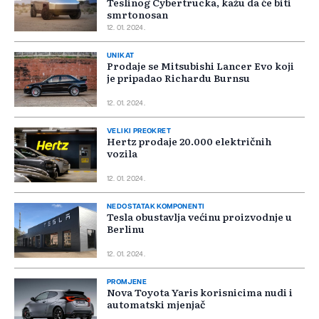
Teslinog Cybertrucka, kažu da će biti
smrtonosan
12. 01. 2024.
UNIKAT
Prodaje se Mitsubishi Lancer Evo koji
je pripadao Richardu Burnsu
12. 01. 2024.
VELIKI PREOKRET
Hertz prodaje 20.000 električnih
vozila
12. 01. 2024.
NEDOSTATAK KOMPONENTI
Tesla obustavlja većinu proizvodnje u
Berlinu
12. 01. 2024.
PROMJENE
Nova Toyota Yaris korisnicima nudi i
automatski mjenjač