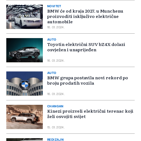
NOVITET
BMW će od kraja 2027. u Munchenu
proizvoditi isključivo električne
automobile
16. 01. 2024.
AUTO
Toyotin električni SUV bZ4X dolazi
osvježen i unaprijeđen
16. 01. 2024.
AUTO
BMW grupa postavila novi rekord po
broju prodatih vozila
16. 01. 2024.
CHANGAN
Kinezi proizveli električni terenac koji
želi osvojiti svijet
15. 01. 2024.
REDIZAJN