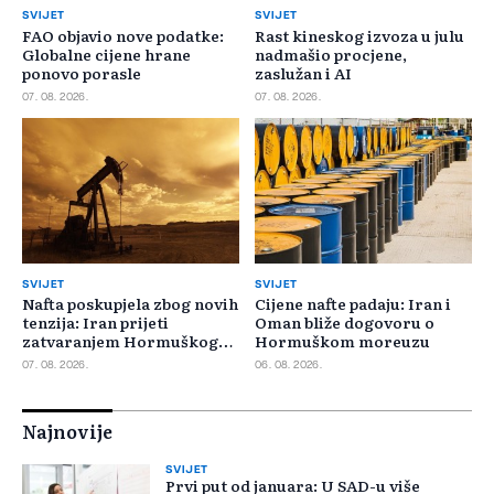
SVIJET
SVIJET
FAO objavio nove podatke:
Rast kineskog izvoza u julu
Globalne cijene hrane
nadmašio procjene,
ponovo porasle
zaslužan i AI
07. 08. 2026.
07. 08. 2026.
SVIJET
SVIJET
Nafta poskupjela zbog novih
Cijene nafte padaju: Iran i
tenzija: Iran prijeti
Oman bliže dogovoru o
zatvaranjem Hormuškog
Hormuškom moreuzu
moreuza
07. 08. 2026.
06. 08. 2026.
Najnovije
SVIJET
Prvi put od januara: U SAD-u više