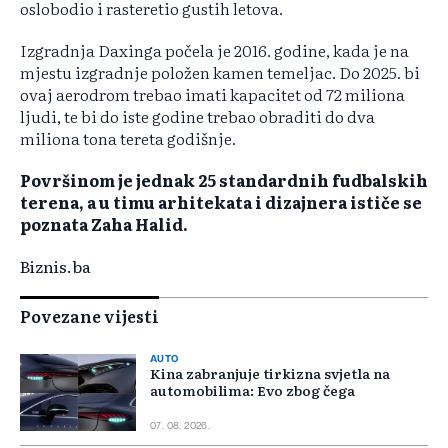
oslobodio i rasteretio gustih letova.
Izgradnja Daxinga počela je 2016. godine, kada je na
mjestu izgradnje položen kamen temeljac. Do 2025. bi
ovaj aerodrom trebao imati kapacitet od 72 miliona
ljudi, te bi do iste godine trebao obraditi do dva
miliona tona tereta godišnje.
Površinom je jednak 25 standardnih fudbalskih
terena, a u timu arhitekata i dizajnera ističe se
poznata Zaha Halid.
Biznis.ba
Povezane vijesti
AUTO
Kina zabranjuje tirkizna svjetla na
automobilima: Evo zbog čega
07. 08. 2026.