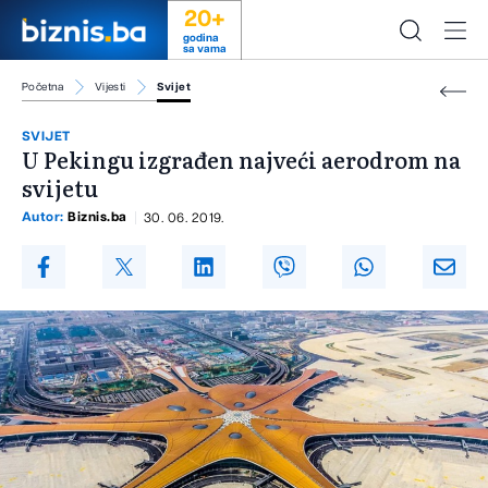
20+
godina
sa vama
Početna
Vijesti
Svijet
SVIJET
U Pekingu izgrađen najveći aerodrom na
svijetu
Autor:
Biznis.ba
30. 06. 2019.