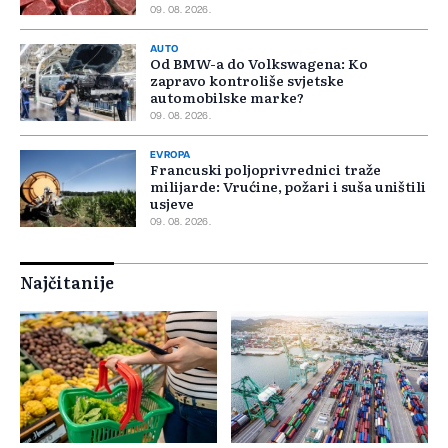
09. 08. 2026.
AUTO
Od BMW-a do Volkswagena: Ko
zapravo kontroliše svjetske
automobilske marke?
09. 08. 2026.
EVROPA
Francuski poljoprivrednici traže
milijarde: Vrućine, požari i suša uništili
usjeve
09. 08. 2026.
Najčitanije