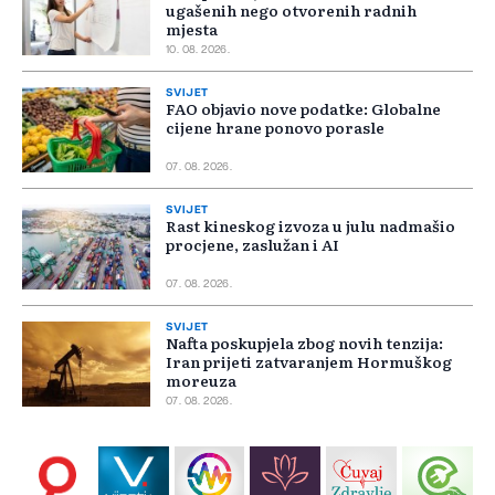
ugašenih nego otvorenih radnih
mjesta
10. 08. 2026.
SVIJET
FAO objavio nove podatke: Globalne
cijene hrane ponovo porasle
07. 08. 2026.
SVIJET
Rast kineskog izvoza u julu nadmašio
procjene, zaslužan i AI
07. 08. 2026.
SVIJET
Nafta poskupjela zbog novih tenzija:
Iran prijeti zatvaranjem Hormuškog
moreuza
07. 08. 2026.