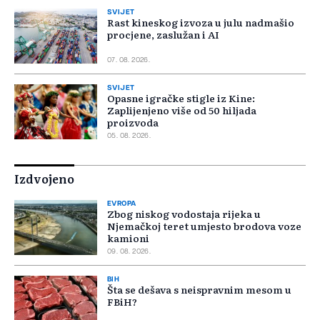
SVIJET
Rast kineskog izvoza u julu nadmašio
procjene, zaslužan i AI
07. 08. 2026.
SVIJET
Opasne igračke stigle iz Kine:
Zaplijenjeno više od 50 hiljada
proizvoda
05. 08. 2026.
Izdvojeno
EVROPA
Zbog niskog vodostaja rijeka u
Njemačkoj teret umjesto brodova voze
kamioni
09. 08. 2026.
BIH
Šta se dešava s neispravnim mesom u
FBiH?