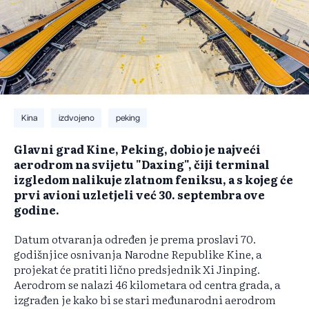
Kina
izdvojeno
peking
Glavni grad Kine, Peking, dobio je najveći
aerodrom na svijetu "Daxing", čiji terminal
izgledom nalikuje zlatnom feniksu, a s kojeg će
prvi avioni uzletjeli već 30. septembra ove
godine.
Datum otvaranja određen je prema proslavi 70.
godišnjice osnivanja Narodne Republike Kine, a
projekat će pratiti lično predsjednik Xi Jinping.
Aerodrom se nalazi 46 kilometara od centra grada, a
izgrađen je kako bi se stari međunarodni aerodrom