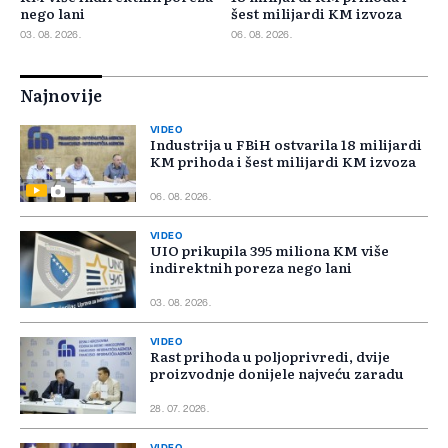
nego lani
šest milijardi KM izvoza
03. 08. 2026.
06. 08. 2026.
Najnovije
VIDEO
Industrija u FBiH ostvarila 18 milijardi
KM prihoda i šest milijardi KM izvoza
06. 08. 2026.
VIDEO
UIO prikupila 395 miliona KM više
indirektnih poreza nego lani
03. 08. 2026.
VIDEO
Rast prihoda u poljoprivredi, dvije
proizvodnje donijele najveću zaradu
28. 07. 2026.
VIDEO