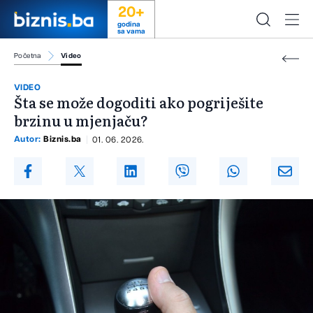
20+
godina
sa vama
Početna
Video
VIDEO
Šta se može dogoditi ako pogriješite
brzinu u mjenjaču?
Autor:
Biznis.ba
01. 06. 2026.