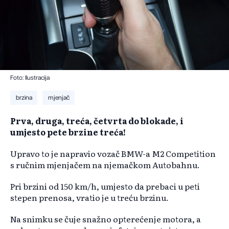
Foto: Ilustracija
brzina
mjenjač
Prva, druga, treća, četvrta do blokade, i
umjesto pete brzine treća!
Upravo to je napravio vozač BMW-a M2 Competition
s ručnim mjenjačem na njemačkom Autobahnu.
Pri brzini od 150 km/h, umjesto da prebaci u peti
stepen prenosa, vratio je u treću brzinu.
Na snimku se čuje snažno opterećenje motora, a