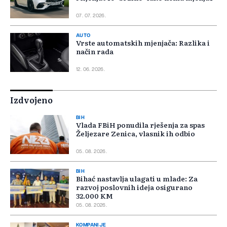
07. 07. 2026.
AUTO
Vrste automatskih mjenjača: Razlika i
način rada
12. 06. 2026.
Izdvojeno
BIH
Vlada FBiH ponudila rješenja za spas
Željezare Zenica, vlasnik ih odbio
05. 08. 2026.
BIH
Bihać nastavlja ulagati u mlade: Za
razvoj poslovnih ideja osigurano
32.000 KM
05. 08. 2026.
KOMPANIJE