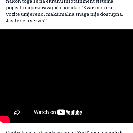
nakon toga se na ekranu infotainment sistema
pojavila i upozoravajuća poruka: "Kvar motora,
vozite umjereno, maksimalna snaga nije dostupna.
Javite se u servis!"
Osoba koja je objavila video na YouTubeu navodi da