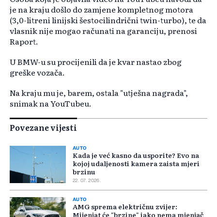
je na kraju došlo do zamjene kompletnog motora
(3,0-litreni linijski šestocilindrični twin-turbo), te da
vlasnik nije mogao računati na garanciju, prenosi
Raport.
U BMW-u su procijenili da je kvar nastao zbog
greške vozača.
Na kraju mu je, barem, ostala "utješna nagrada",
snimak na YouTubeu.
Povezane vijesti
AUTO
Kada je već kasno da usporite? Evo na
kojoj udaljenosti kamera zaista mjeri
brzinu
22. 07. 2026.
AUTO
AMG sprema električnu zvijer:
Mijenjat će "brzine" iako nema mjenjač