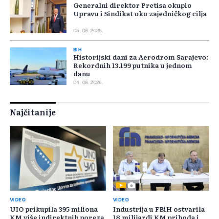
Generalni direktor Pretisa okupio
Upravu i Sindikat oko zajedničkog cilja
05. 08. 2026.
BIH
Historijski dani za Aerodrom Sarajevo:
Rekordnih 13.199 putnika u jednom
danu
04. 08. 2026.
Najčitanije
VIDEO
VIDEO
UIO prikupila 395 miliona
Industrija u FBiH ostvarila
KM više indirektnih poreza
18 milijardi KM prihoda i