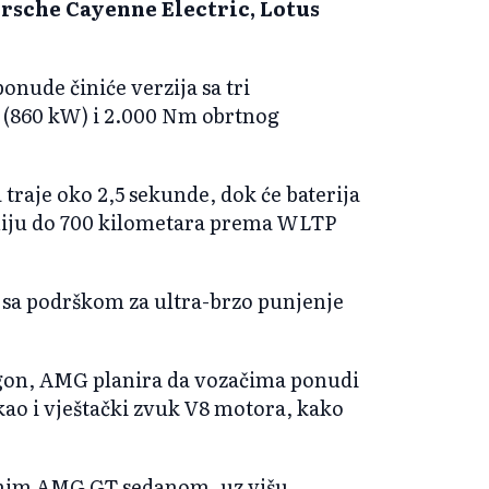
rsche Cayenne Electric, Lotus
nude činiće verzija sa tri
S (860 kW) i 2.000 Nm obrtnog
 traje oko 2,5 sekunde, dok će baterija
miju do 700 kilometara prema WLTP
u sa podrškom za ultra-brzo punjenje
pogon, AMG planira da vozačima ponudi
ao i vještački zvuk V8 motora, kako
ičnim AMG GT sedanom, uz višu