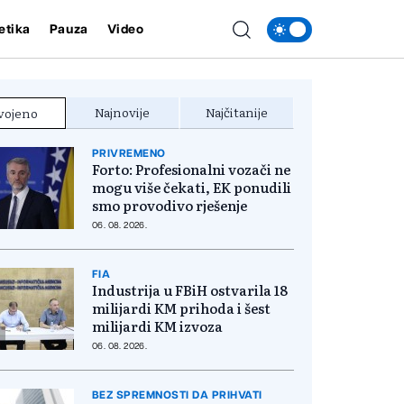
etika
Pauza
Video
Najnovije
Najčitanije
vojeno
PRIVREMENO
Forto: Profesionalni vozači ne
mogu više čekati, EK ponudili
smo provodivo rješenje
06. 08. 2026.
FIA
Industrija u FBiH ostvarila 18
milijardi KM prihoda i šest
milijardi KM izvoza
06. 08. 2026.
BEZ SPREMNOSTI DA PRIHVATI