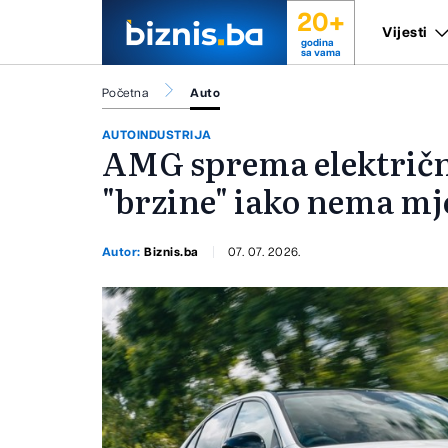
20+
Vijesti
godina
sa vama
Početna
Auto
AUTOINDUSTRIJA
AMG sprema električnu
"brzine" iako nema mj
Autor:
Biznis.ba
07. 07. 2026.