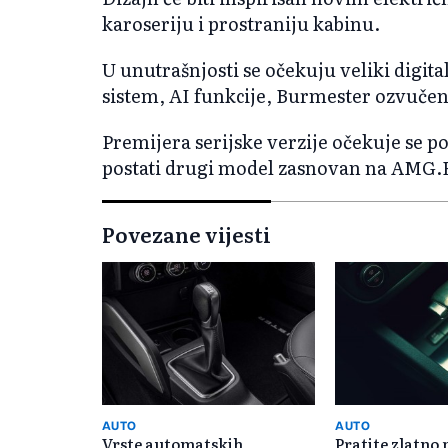
karoseriju i prostraniju kabinu.
U unutrašnjosti se očekuju veliki digit
sistem, AI funkcije, Burmester ozvučenj
Premijera serijske verzije očekuje se 
postati drugi model zasnovan na AMG.
Povezane vijesti
AUTO
AUTO
Vrste automatskih
Pratite zlatno 