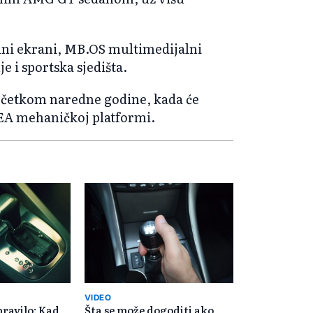
alni ekrani, MB.OS multimedijalni
e i sportska sjedišta.
početkom naredne godine, kada će
EA mehaničkoj platformi.
VIDEO
pravilo: Kad
Šta se može dogoditi ako