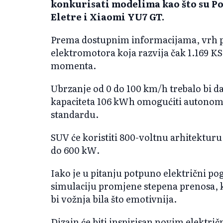
konkurisati modelima kao što su Po
Eletre i Xiaomi YU7 GT.
Prema dostupnim informacijama, vrh po
elektromotora koja razvija čak 1.169 K
momenta.
Ubrzanje od 0 do 100 km/h trebalo bi da
kapaciteta 106 kWh omogućiti autono
standardu.
SUV će koristiti 800-voltnu arhitektur
do 600 kW.
Iako je u pitanju potpuno električni 
simulaciju promjene stepena prenosa, k
bi vožnja bila što emotivnija.
Dizajn će biti inspirisan novim elektr