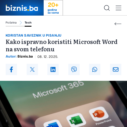
20+
godina
sa vama
Početna
Tech
KORISTAN SAVEZNIK U PISANJU
Kako ispravno koristiti Microsoft Word
na svom telefonu
Autor:
Biznis.ba
08. 12. 2025.