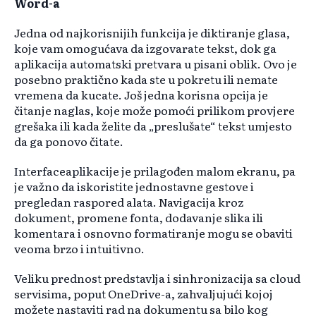
Word-a
Jedna od najkorisnijih funkcija je diktiranje glasa,
koje vam omogućava da izgovarate tekst, dok ga
aplikacija automatski pretvara u pisani oblik. Ovo je
posebno praktično kada ste u pokretu ili nemate
vremena da kucate. Još jedna korisna opcija je
čitanje naglas, koje može pomoći prilikom provjere
grešaka ili kada želite da „preslušate“ tekst umjesto
da ga ponovo čitate.
Interfaceaplikacije je prilagođen malom ekranu, pa
je važno da iskoristite jednostavne gestove i
pregledan raspored alata. Navigacija kroz
dokument, promene fonta, dodavanje slika ili
komentara i osnovno formatiranje mogu se obaviti
veoma brzo i intuitivno.
Veliku prednost predstavlja i sinhronizacija sa cloud
servisima, poput OneDrive-a, zahvaljujući kojoj
možete nastaviti rad na dokumentu sa bilo kog