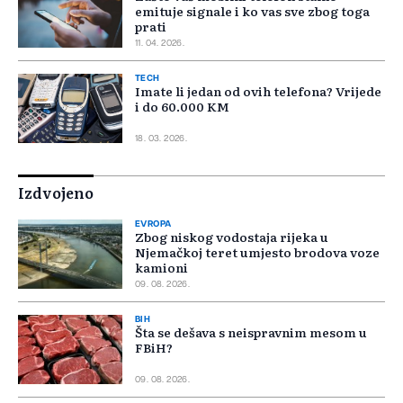
emituje signale i ko vas sve zbog toga
prati
11. 04. 2026.
TECH
Imate li jedan od ovih telefona? Vrijede
i do 60.000 KM
18. 03. 2026.
Izdvojeno
EVROPA
Zbog niskog vodostaja rijeka u
Njemačkoj teret umjesto brodova voze
kamioni
09. 08. 2026.
BIH
Šta se dešava s neispravnim mesom u
FBiH?
09. 08. 2026.