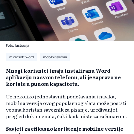
Foto: Ilustracija
microsoft word
mobilni telefoni
Mnogi korisnici imaju instaliranu Word
aplikaciju na svom telefonu, ali je zapravo ne
koriste u punom kapacitetu.
Uz nekoliko jednostavnih podešavanja i navika,
mobilna verzija ovog popularnog alata može postati
veoma koristan saveznik za pisanje, uređivanje i
pregled dokumenata, čak i kada niste za računarom.
Savjeti za efikasno korištenje mobilne verzije