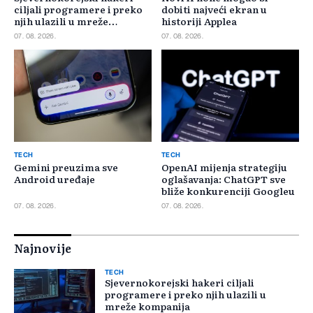
ciljali programere i preko
dobiti najveći ekran u
njih ulazili u mreže
historiji Applea
kompanija
07. 08. 2026.
07. 08. 2026.
TECH
TECH
Gemini preuzima sve
OpenAI mijenja strategiju
Android uređaje
oglašavanja: ChatGPT sve
bliže konkurenciji Googleu
07. 08. 2026.
07. 08. 2026.
Najnovije
TECH
Sjevernokorejski hakeri ciljali
programere i preko njih ulazili u
mreže kompanija