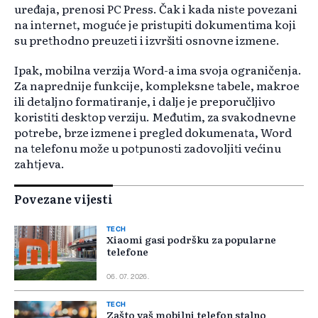
uređaja, prenosi PC Press. Čak i kada niste povezani
na internet, moguće je pristupiti dokumentima koji
su prethodno preuzeti i izvršiti osnovne izmene.
Ipak, mobilna verzija Word-a ima svoja ograničenja.
Za naprednije funkcije, kompleksne tabele, makroe
ili detaljno formatiranje, i dalje je preporučljivo
koristiti desktop verziju. Međutim, za svakodnevne
potrebe, brze izmene i pregled dokumenata, Word
na telefonu može u potpunosti zadovoljiti većinu
zahtjeva.
Povezane vijesti
TECH
Xiaomi gasi podršku za popularne
telefone
06. 07. 2026.
TECH
Zašto vaš mobilni telefon stalno