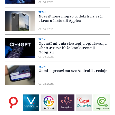
07. 08. 2026.
TECH
Novi iPhone mogao bi dobiti najveći
ekran u historiji Applea
07. 08. 2026.
TECH
OpenAI mijenja strategiju oglašavanja:
ChatGPT sve bliže konkurenciji
Googleu
07. 08. 2026.
TECH
Gemini preuzima sve Android uređaje
07. 08. 2026.