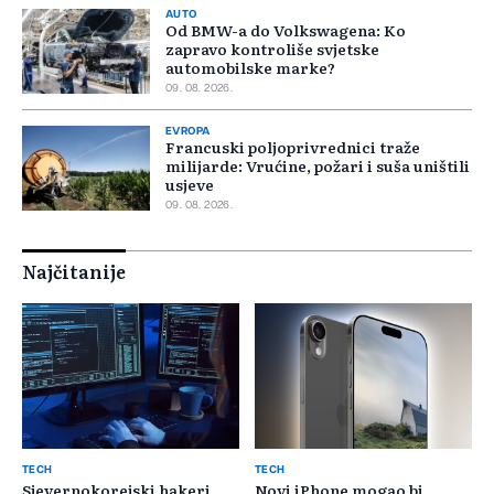
AUTO
Od BMW-a do Volkswagena: Ko
zapravo kontroliše svjetske
automobilske marke?
09. 08. 2026.
EVROPA
Francuski poljoprivrednici traže
milijarde: Vrućine, požari i suša uništili
usjeve
09. 08. 2026.
Najčitanije
TECH
TECH
Sjevernokorejski hakeri
Novi iPhone mogao bi