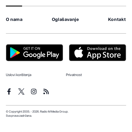
O nama
Oglašavanje
Kontakt
Uslovi korištenja
Privatnost
© Copyright 2005. - 2026. Radio M Media Group.
Sva prava zadržana.
Dizajn i programiranje:
Lampa.ba