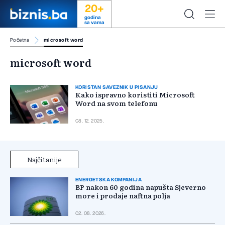
20+
godina
sa vama
Početna
microsoft word
microsoft word
KORISTAN SAVEZNIK U PISANJU
Kako ispravno koristiti Microsoft
Word na svom telefonu
08. 12. 2025.
Najčitanije
ENERGETSKA KOMPANIJA
BP nakon 60 godina napušta Sjeverno
more i prodaje naftna polja
02. 08. 2026.