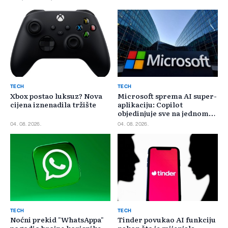
TECH
TECH
Xbox postao luksuz? Nova
Microsoft sprema AI super-
cijena iznenadila tržište
aplikaciju: Copilot
objedinjuje sve na jednom
mjestu
04. 08. 2026.
04. 08. 2026.
TECH
TECH
Noćni prekid "WhatsAppa"
Tinder povukao AI funkciju