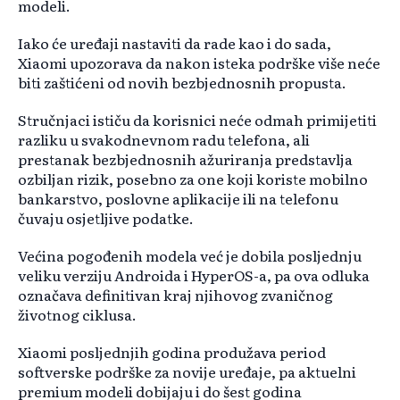
modeli.
Iako će uređaji nastaviti da rade kao i do sada,
Xiaomi upozorava da nakon isteka podrške više neće
biti zaštićeni od novih bezbjednosnih propusta.
Stručnjaci ističu da korisnici neće odmah primijetiti
razliku u svakodnevnom radu telefona, ali
prestanak bezbjednosnih ažuriranja predstavlja
ozbiljan rizik, posebno za one koji koriste mobilno
bankarstvo, poslovne aplikacije ili na telefonu
čuvaju osjetljive podatke.
Većina pogođenih modela već je dobila posljednju
veliku verziju Androida i HyperOS-a, pa ova odluka
označava definitivan kraj njihovog zvaničnog
životnog ciklusa.
Xiaomi posljednjih godina produžava period
softverske podrške za novije uređaje, pa aktuelni
premium modeli dobijaju i do šest godina