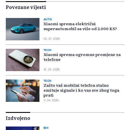
Povezane vijesti
AUTO
Xiaomi sprema električni
superautomobil sa više od 2.000 KS?
02. 07. 2026.
TECH
Xiaomi sprema ogromne promjene za
telefone
16. 04. 2026.
TECH
Zašto vaš mobilni telefon stalno
emituje signale i ko vas sve zbog toga
prati
11. 04. 2026.
Izdvojeno
BIH