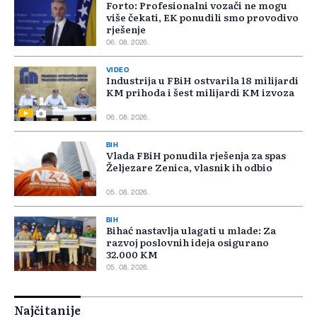
Forto: Profesionalni vozači ne mogu
više čekati, EK ponudili smo provodivo
rješenje
06. 08. 2026.
VIDEO
Industrija u FBiH ostvarila 18 milijardi
KM prihoda i šest milijardi KM izvoza
06. 08. 2026.
BIH
Vlada FBiH ponudila rješenja za spas
Željezare Zenica, vlasnik ih odbio
05. 08. 2026.
BIH
Bihać nastavlja ulagati u mlade: Za
razvoj poslovnih ideja osigurano
32.000 KM
05. 08. 2026.
Najčitanije