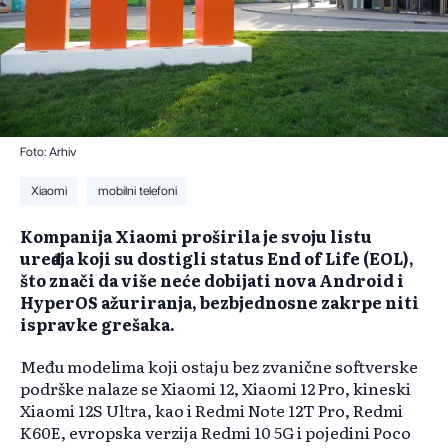
Foto: Arhiv
Xiaomi
mobilni telefoni
​Kompanija Xiaomi proširila je svoju listu
uređaja koji su dostigli status End of Life (EOL),
što znači da više neće dobijati nova Android i
HyperOS ažuriranja, bezbjednosne zakrpe niti
ispravke grešaka.
Među modelima koji ostaju bez zvanične softverske
podrške nalaze se Xiaomi 12, Xiaomi 12 Pro, kineski
Xiaomi 12S Ultra, kao i Redmi Note 12T Pro, Redmi
K60E, evropska verzija Redmi 10 5G i pojedini Poco