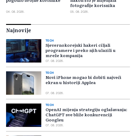
pogodio brojne korisnike
nakon što je mijenjala
fotografije korisnika
04. 08. 2026.
05. 08. 2026.
Najnovije
TECH
Sjevernokorejski hakeri ciljali
programere i preko njih ulazili u
mreže kompanija
07. 08. 2026.
TECH
Novi iPhone mogao bi dobiti najveći
ekran u historiji Applea
07. 08. 2026.
TECH
OpenAI mijenja strategiju oglašavanja:
ChatGPT sve bliže konkurenciji
Googleu
07. 08. 2026.