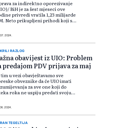
rava za indirektno oporezivanje
IO)/ BiH je za šest mjeseci ove
dine privredi vratila 1,23 milijarde
. Neto prikupljeni prihodi koji su
išli u raspodjelu korisnicima
nosili su 4,398 milijardi KM i veći su
 487 miliona KM u od...
 07. 2024.
KRILI RAZLOG
ažna obavijest iz UIO: Problem
a predajom PDV prijava za maj
 tim u vezi obavještavamo sve
reske obveznike da će UIO imati
zumijevanja za sve one koji do
teka roka ne uspiju predati svoju
V prijavu, zbog pomenutih
hničkih problema", poručili su iz
O-a dodavši: Očekujemo da bi
 06. 2024.
oblem pr...
RAN TEGELTIJA