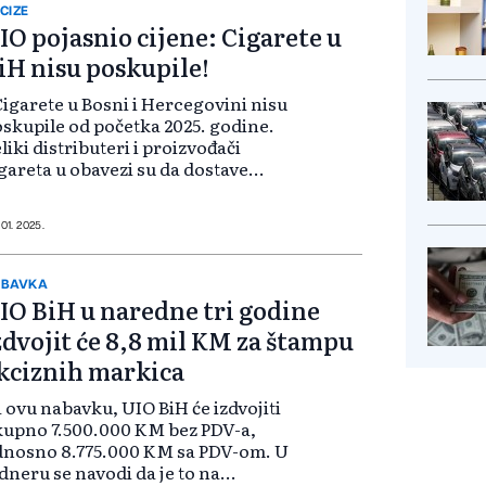
CIZE
IO pojasnio cijene: Cigarete u
iH nisu poskupile!
Cigarete u Bosni i Hercegovini nisu
skupile od početka 2025. godine.
liki distributeri i proizvođači
gareta u obavezi su da dostave
ve maloprodajne cijene cigareta u
ravu za indirektno oporezivanje
nimalno mjesec dana prije st...
 01. 2025.
ABAVKA
IO BiH u naredne tri godine
zdvojit će 8,8 mil KM za štampu
kciznih markica
 ovu nabavku, UIO BiH će izdvojiti
upno 7.500.000 KM bez PDV-a,
dnosno 8.775.000 KM sa PDV-om. U
dneru se navodi da je to na