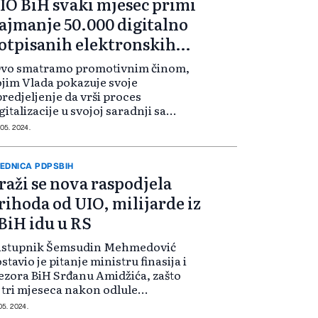
IO BiH svaki mjesec primi
ajmanje 50.000 digitalno
otpisanih elektronskih
rijava
Ovo smatramo promotivnim činom,
jim Vlada pokazuje svoje
redjeljenje da vrši proces
gitalizacije u svojoj saradnji sa
ivredom i građanima. UIO je ovdje
 05. 2024.
lašteno certifikaciono tijelo koje
daje kartice i osigura sigurnost u
ek...
EDNICA PDPSBIH
raži se nova raspodjela
rihoda od UIO, milijarde iz
BiH idu u RS
astupnik Šemsudin Mehmedović
stavio je pitanje ministru finasija i
ezora BiH Srđanu Amidžića, zašto
 tri mjeseca nakon odlule
edstavničkog doma BiH, Upravni
 05. 2024.
bor UIO nije angažirao nezavisnu