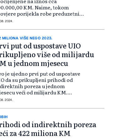
ocijenjene na iznos cca
00.000,00 KM. Naime, tokom
ovjere porijekla robe preduzetnik
d kojeg je sporna roba pronađena
 08. 2024.
je posjedovao dokumentaciju
jom bi dokazao da je nad
redmetnom robom prove...
2 MILIONA VIŠE NEGO 2023.
rvi put od uspostave UIO
rikupljeno više od milijardu
M u jednom mjesecu
o je ujedno prvi put od uspostave
O da su prikupljeni prihodi od
direktnih poreza u jednom
esecu veći od milijardu KM.
ihodi od indirektnih poreza za
 08. 2024.
dam mjeseci 2024. godine iznosili
 6 milijardi i 495 miliona KM i veći
 z...
OBIH
rihodi od indirektnih poreza
eći za 422 miliona KM