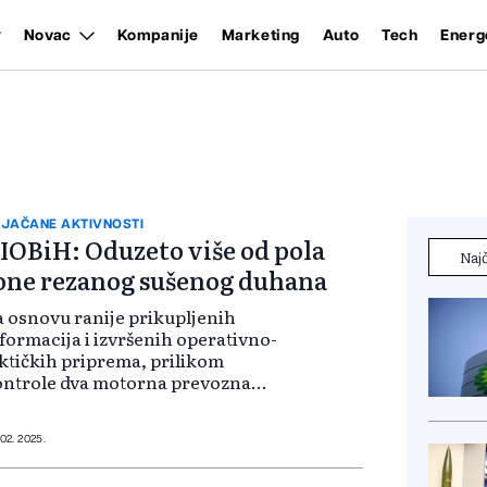
Novac
Kompanije
Marketing
Auto
Tech
Energ
JAČANE AKTIVNOSTI
IOBiH: Oduzeto više od pola
Najč
one rezanog sušenog duhana
 osnovu ranije prikupljenih
formacija i izvršenih operativno-
ktičkih priprema, prilikom
ontrole dva motorna prevozna
edstva, te od dvije fizičke osobe
ivremeno su oduzeli rezani sušeni
uhan. Tom prilikom, po uputama
 02. 2025.
žurnog tu...