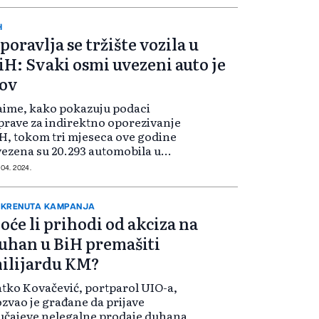
nansijsku revizorku kuću?
ehmedović...
H
poravlja se tržište vozila u
iH: Svaki osmi uvezeni auto je
ov
ime, kako pokazuju podaci
rave za indirektno oporezivanje
H, tokom tri mjeseca ove godine
ezena su 20.293 automobila u
snu i Hercegovinu, u vrijednosti
 04. 2024.
šoj od 342 miliona KM računajući i
aćene dažbine. Od ovog broja,
.662 s...
KRENUTA KAMPANJA
oće li prihodi od akciza na
uhan u BiH premašiti
ilijardu KM?
tko Kovačević, portparol UIO-a,
zvao je građane da prijave
učajeve nelegalne prodaje duhana