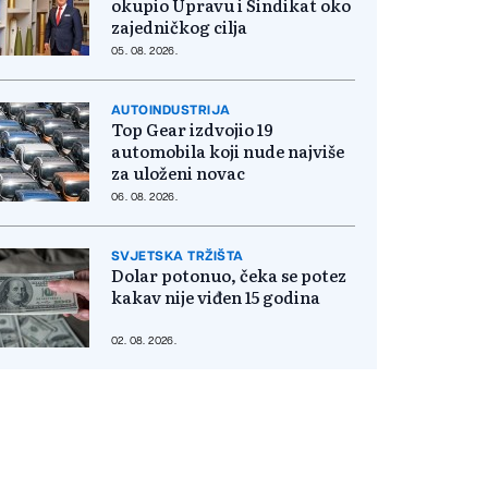
okupio Upravu i Sindikat oko
zajedničkog cilja
05. 08. 2026.
AUTOINDUSTRIJA
Top Gear izdvojio 19
automobila koji nude najviše
za uloženi novac
06. 08. 2026.
SVJETSKA TRŽIŠTA
Dolar potonuo, čeka se potez
kakav nije viđen 15 godina
02. 08. 2026.