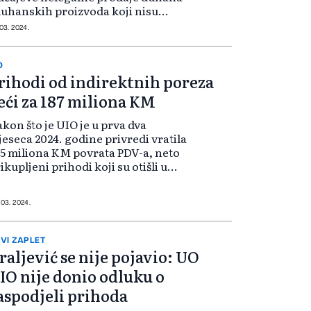
duhanskih proizvoda koji nisu
bilježeni akciznom markicom
 03. 2024.
OBiH. Kovačević ističe da je u
ethodne tri godine primijećen
ačajan odaziv...
O
rihodi od indirektnih poreza
eći za 187 miliona KM
kon što je UIO je u prva dva
eseca 2024. godine privredi vratila
5 miliona KM povrata PDV-a, neto
ikupljeni prihodi koji su otišli u
spodjelu korisnicima u prva dva
eseca 2024. godine, a to su država,
titeti i Distrikt Brčko,...
 03. 2024.
VI ZAPLET
raljević se nije pojavio: UO
IO nije donio odluku o
aspodjeli prihoda