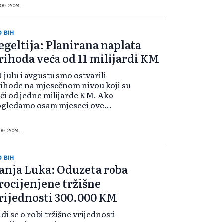
dišnjem nivou 2,5 mil KM bez PDV-
 09. 2024.
 Predmet aukcije obuhvata
ampanje i isporuku akciznih
rkica koje...
O BIH
egeltija: Planirana naplata
rihoda veća od 11 milijardi KM
U julu i avgustu smo ostvarili
ihode na mjesečnom nivou koji su
ći od jedne milijarde KM. Ako
ogledamo osam mjeseci ove
dine, naplaćeno je više od 7,5
lijardi KM ili 8,5 odsto više nego u
tom periodu lani. Sa ovim danima
 09. 2024.
ptem...
O BIH
anja Luka: Oduzeta roba
rocijenjene tržišne
rijednosti 300.000 KM
di se o robi tržišne vrijednosti