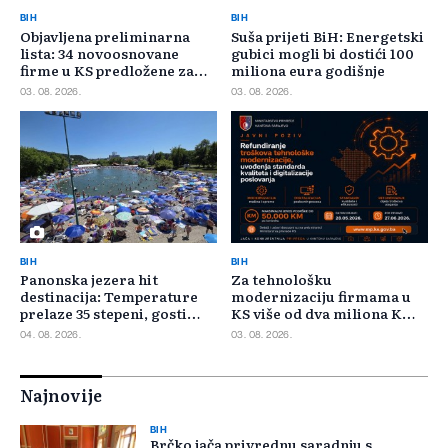
BIH
BIH
Objavljena preliminarna
Suša prijeti BiH: Energetski
lista: 34 novoosnovane
gubici mogli bi dostići 100
firme u KS predložene za
miliona eura godišnje
400.000 KM poticaja
03. 08. 2026.
03. 08. 2026.
BIH
BIH
Panonska jezera hit
Za tehnološku
destinacija: Temperature
modernizaciju firmama u
prelaze 35 stepeni, gosti
KS više od dva miliona KM,
pristižu iz cijele regije
odbijeno 135 prijava
04. 08. 2026.
03. 08. 2026.
Najnovije
BIH
Brčko jača privrednu saradnju s