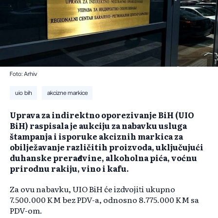
Foto: Arhiv
uio bih
akcizne markice
Uprava za indirektno oporezivanje BiH (UIO
BiH) raspisala je aukciju za nabavku usluga
štampanja i isporuke akciznih markica za
obilježavanje različitih proizvoda, uključujući
duhanske prerađevine, alkoholna pića, voćnu
prirodnu rakiju, vino i kafu.
Za ovu nabavku, UIO BiH će izdvojiti ukupno
7.500.000 KM bez PDV-a, odnosno 8.775.000 KM sa
PDV-om.