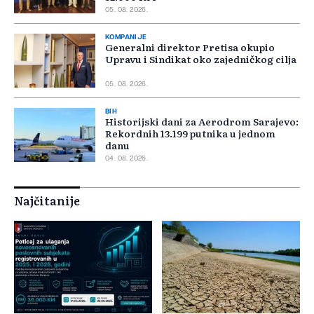
05. 08. 2026.
KOMPANIJE
Generalni direktor Pretisa okupio
Upravu i Sindikat oko zajedničkog cilja
05. 08. 2026.
BIH
Historijski dani za Aerodrom Sarajevo:
Rekordnih 13.199 putnika u jednom
danu
04. 08. 2026.
Najčitanije