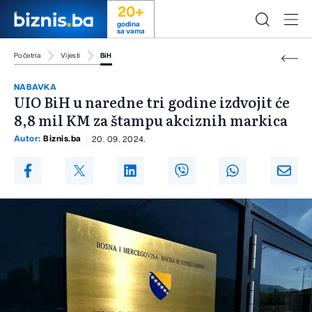
20+
godina
sa vama
Početna
Vijesti
BiH
NABAVKA
UIO BiH u naredne tri godine izdvojit će
8,8 mil KM za štampu akciznih markica
Autor:
Biznis.ba
20. 09. 2024.