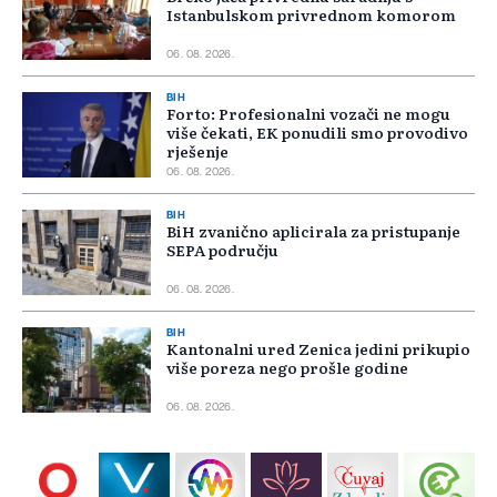
Istanbulskom privrednom komorom
06. 08. 2026.
BIH
Forto: Profesionalni vozači ne mogu
više čekati, EK ponudili smo provodivo
rješenje
06. 08. 2026.
BIH
BiH zvanično aplicirala za pristupanje
SEPA području
06. 08. 2026.
BIH
Kantonalni ured Zenica jedini prikupio
više poreza nego prošle godine
06. 08. 2026.