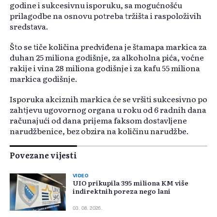
godine i sukcesivnu isporuku, sa mogućnošću
prilagodbe na osnovu potreba tržišta i raspoloživih
sredstava.
Što se tiče količina predviđena je štamapa markica za
duhan 25 miliona godišnje, za alkoholna pića, voćne
rakije i vina 28 miliona godišnje i za kafu 55 miliona
markica godišnje.
Isporuka akciznih markica će se vršiti sukcesivno po
zahtjevu ugovornog organa u roku od 6 radnih dana
računajući od dana prijema faksom dostavljene
narudžbenice, bez obzira na količinu narudžbe.
Povezane vijesti
VIDEO
UIO prikupila 395 miliona KM više
indirektnih poreza nego lani
03. 08. 2026.