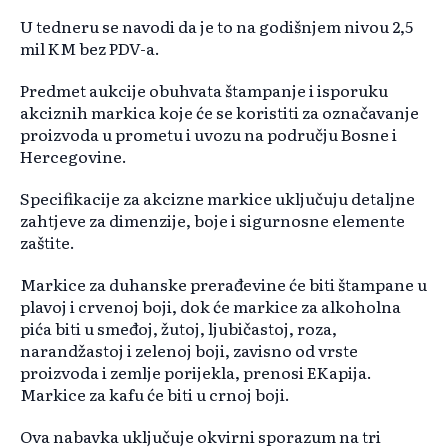
U tedneru se navodi da je to na godišnjem nivou 2,5
mil KM bez PDV-a.
Predmet aukcije obuhvata štampanje i isporuku
akciznih markica koje će se koristiti za označavanje
proizvoda u prometu i uvozu na području Bosne i
Hercegovine.
Specifikacije za akcizne markice uključuju detaljne
zahtjeve za dimenzije, boje i sigurnosne elemente
zaštite.
Markice za duhanske prerađevine će biti štampane u
plavoj i crvenoj boji, dok će markice za alkoholna
pića biti u smeđoj, žutoj, ljubičastoj, roza,
narandžastoj i zelenoj boji, zavisno od vrste
proizvoda i zemlje porijekla, prenosi EKapija.
Markice za kafu će biti u crnoj boji.
Ova nabavka uključuje okvirni sporazum na tri