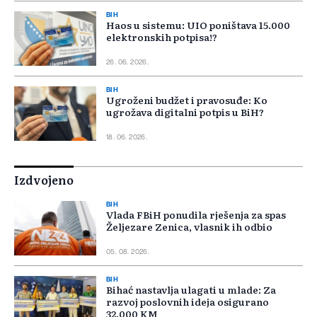
BIH
Haos u sistemu: UIO poništava 15.000
elektronskih potpisa!?
26. 06. 2026.
BIH
Ugroženi budžet i pravosuđe: Ko
ugrožava digitalni potpis u BiH?
18. 06. 2026.
Izdvojeno
BIH
Vlada FBiH ponudila rješenja za spas
Željezare Zenica, vlasnik ih odbio
05. 08. 2026.
BIH
Bihać nastavlja ulagati u mlade: Za
razvoj poslovnih ideja osigurano
32.000 KM