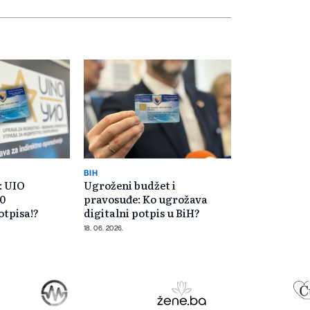
BIH
: UIO
Ugroženi budžet i
00
pravosuđe: Ko ugrožava
otpisa!?
digitalni potpis u BiH?
18. 06. 2026.