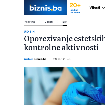
20+
Vijesti
godina
sa vama
Početna
Vijesti
BiH
UIO BIH
Oporezivanje estetskih
kontrolne aktivnosti
Autor:
Biznis.ba
28. 07. 2025.