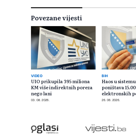
Povezane vijesti
VIDEO
BIH
UIO prikupila 395 miliona
Haos u sistemu
KM više indirektnih poreza
poništava 15.0
nego lani
elektronskih p
03. 08. 2026.
26. 06. 2026.