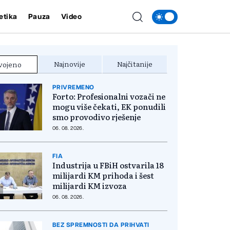
etika
Pauza
Video
Najnovije
Najčitanije
vojeno
PRIVREMENO
Forto: Profesionalni vozači ne
mogu više čekati, EK ponudili
smo provodivo rješenje
06. 08. 2026.
FIA
Industrija u FBiH ostvarila 18
milijardi KM prihoda i šest
milijardi KM izvoza
06. 08. 2026.
BEZ SPREMNOSTI DA PRIHVATI