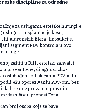
reske discipline za određene
tražnje za uslugama estetske hirurgije
g usluge transplantacije kose,
 hijaluronskih filera, liposukcije,
ciljani segment PDV kontrola u ovoj
te usluge.
oj zaštiti u BiH, estetski zahvati i
no u preventivne, dijagnostičko-
 su oslobođene od plaćanja PDV-a, to
ja podliježu oporezivanju PDV-om, bez
 i da li se one pružaju u pravnim
om vlasništvu, prenosi Fena.
ćan broj osoba koje se bave