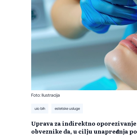
Foto: Ilustracija
uio bih
estetske usluge
Uprava za indirektno oporezivanje 
obveznike da, u cilju unapređenja p