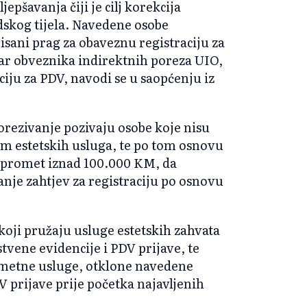
epšavanja čiji je cilj korekcija
udskog tijela. Navedene osobe
sani prag za obaveznu registraciju za
tar obveznika indirektnih poreza UIO,
aciju za PDV, navodi se u saopćenju iz
porezivanje pozivaju osobe koje nisu
em estetskih usluga, te po tom osnovu
i promet iznad 100.000 KM, da
nje zahtjev za registraciju po osnovu
koji pružaju usluge estetskih zahvata
vene evidencije i PDV prijave, te
dmetne usluge, otklone navedene
 prijave prije početka najavljenih