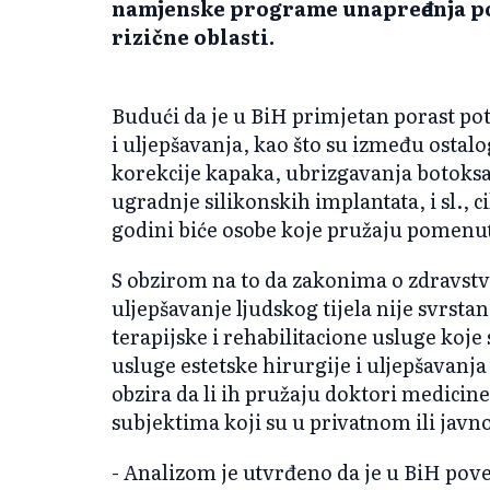
namjenske programe unapređenja po
rizične oblasti.
Budući da je u BiH primjetan porast po
i uljepšavanja, kao što su između ostalo
korekcije kapaka, ubrizgavanja botoksa i
ugradnje silikonskih implantata, i sl., 
godini biće osobe koje pružaju pomenu
S obzirom na to da zakonima o zdravstven
uljepšavanje ljudskog tijela nije svrsta
terapijske i rehabilitacione usluge koje
usluge estetske hirurgije i uljepšavan
obzira da li ih pružaju doktori medicine
subjektima koji su u privatnom ili javn
- Analizom je utvrđeno da je u BiH pove