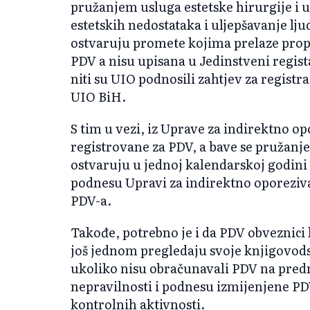
pružanjem usluga estetske hirurgije i ulj
estetskih nedostataka i uljepšavanje lj
ostvaruju promete kojima prelaze propi
PDV a nisu upisana u Jedinstveni regis
niti su UIO podnosili zahtjev za registr
UIO BiH.
S tim u vezi, iz Uprave za indirektno o
registrovane za PDV, a bave se pružanj
ostvaruju u jednoj kalendarskoj godin
podnesu Upravi za indirektno oporeziva
PDV-a.
Takođe, potrebno je i da PDV obveznici 
još jednom pregledaju svoje knjigovodst
ukoliko nisu obračunavali PDV na pre
nepravilnosti i podnesu izmijenjene PDV
kontrolnih aktivnosti.