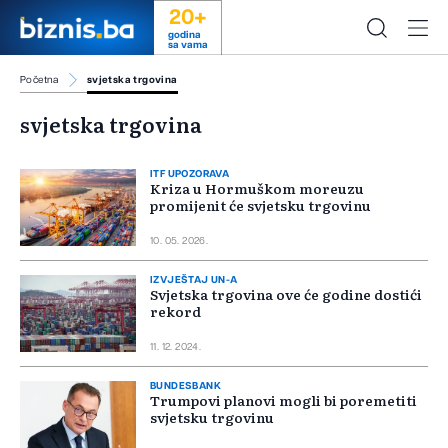
20+
godina
sa vama
Početna
svjetska trgovina
svjetska trgovina
ITF UPOZORAVA
Kriza u Hormuškom moreuzu
promijenit će svjetsku trgovinu
10. 05. 2026.
IZVJEŠTAJ UN-A
Svjetska trgovina ove će godine dostići
rekord
11. 12. 2024.
BUNDESBANK
Trumpovi planovi mogli bi poremetiti
svjetsku trgovinu