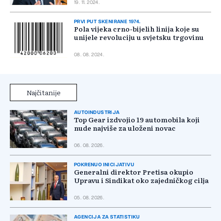
19. 11. 2024.
PRVI PUT SKENIRANE 1974.
Pola vijeka crno-bijelih linija koje su
unijele revoluciju u svjetsku trgovinu
08. 08. 2024.
Najčitanije
AUTOINDUSTRIJA
Top Gear izdvojio 19 automobila koji
nude najviše za uloženi novac
06. 08. 2026.
POKRENUO INICIJATIVU
Generalni direktor Pretisa okupio
Upravu i Sindikat oko zajedničkog cilja
05. 08. 2026.
AGENCIJA ZA STATISTIKU