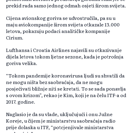
prekid rada samo jednog odmah osjeti širom svijeta.
Cijena avionskog goriva se udvostručila, pa su u
maju aviokompanije širom svijeta otkazale 13.000
letova, pokazuju podaci analitičke kompanije
Cirium.
Lufthansa i Croatia Airlines najavili su otkazivanje
dijela letova tokom ljetne sezone, kada je potrošnja
goriva velika.
“Tokom pandemije koronavirusa ljudi su shvatili da
ne mogu ništa bez saobraćaja, da ne mogu
posjećivati bližnje niti se kretati. To se sada ponavlja
s ovom krizom”, rekao je Kim, koji je na čelu ITF-a od
2017. godine.
Naglasio je da su vlade, uključujući i onu Južne
Koreje, u čijem je ministarstvu saobraćaja radio
prije dolaska u ITF, “potcjenjivale ministarstva