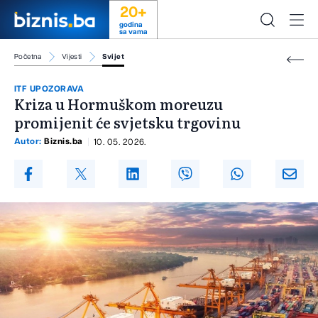
20+
godina
sa vama
Početna
Vijesti
Svijet
ITF UPOZORAVA
Kriza u Hormuškom moreuzu
promijenit će svjetsku trgovinu
Autor:
Biznis.ba
10. 05. 2026.