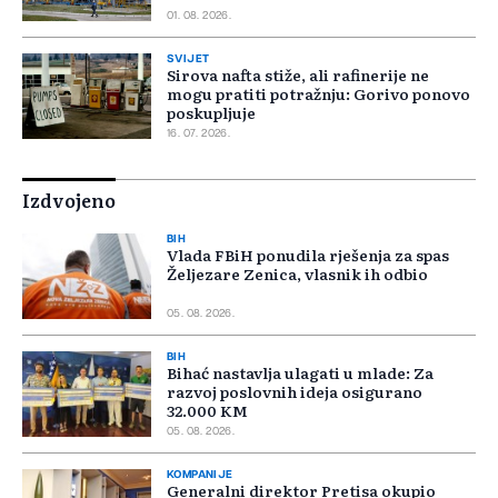
01. 08. 2026.
SVIJET
Sirova nafta stiže, ali rafinerije ne
mogu pratiti potražnju: Gorivo ponovo
poskupljuje
16. 07. 2026.
Izdvojeno
BIH
Vlada FBiH ponudila rješenja za spas
Željezare Zenica, vlasnik ih odbio
05. 08. 2026.
BIH
Bihać nastavlja ulagati u mlade: Za
razvoj poslovnih ideja osigurano
32.000 KM
05. 08. 2026.
KOMPANIJE
Generalni direktor Pretisa okupio