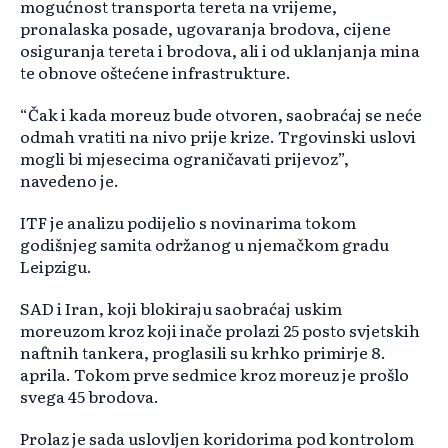
mogućnost transporta tereta na vrijeme,
pronalaska posade, ugovaranja brodova, cijene
osiguranja tereta i brodova, ali i od uklanjanja mina
te obnove oštećene infrastrukture.
“Čak i kada moreuz bude otvoren, saobraćaj se neće
odmah vratiti na nivo prije krize. Trgovinski uslovi
mogli bi mjesecima ograničavati prijevoz”,
navedeno je.
ITF je analizu podijelio s novinarima tokom
godišnjeg samita održanog u njemačkom gradu
Leipzigu.
SAD i Iran, koji blokiraju saobraćaj uskim
moreuzom kroz koji inače prolazi 25 posto svjetskih
naftnih tankera, proglasili su krhko primirje 8.
aprila. Tokom prve sedmice kroz moreuz je prošlo
svega 45 brodova.
Prolaz je sada uslovljen koridorima pod kontrolom