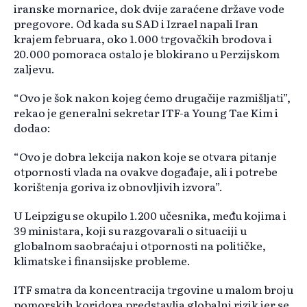
iranske mornarice, dok dvije zaraćene države vode
pregovore. Od kada su SAD i Izrael napali Iran
krajem februara, oko 1.000 trgovačkih brodova i
20.000 pomoraca ostalo je blokirano u Perzijskom
zaljevu.
“Ovo je šok nakon kojeg ćemo drugačije razmišljati”,
rekao je generalni sekretar ITF-a Young Tae Kim i
dodao:
“Ovo je dobra lekcija nakon koje se otvara pitanje
otpornosti vlada na ovakve događaje, ali i potrebe
korištenja goriva iz obnovljivih izvora”.
U Leipzigu se okupilo 1.200 učesnika, među kojima i
39 ministara, koji su razgovarali o situaciji u
globalnom saobraćaju i otpornosti na političke,
klimatske i finansijske probleme.
ITF smatra da koncentracija trgovine u malom broju
pomorskih koridora predstavlja globalni rizik jer se