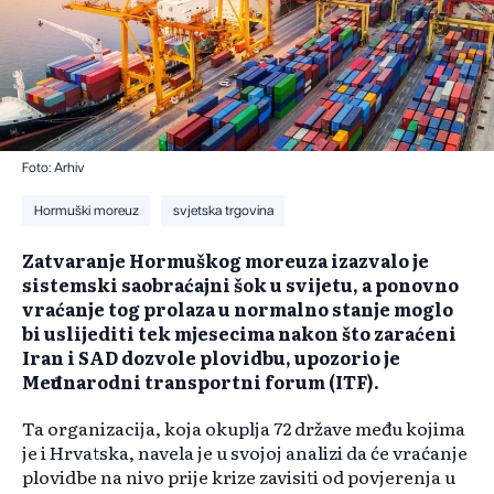
Foto: Arhiv
Hormuški moreuz
svjetska trgovina
Zatvaranje Hormuškog moreuza izazvalo je
sistemski saobraćajni šok u svijetu, a ponovno
vraćanje tog prolaza u normalno stanje moglo
bi uslijediti tek mjesecima nakon što zaraćeni
Iran i SAD dozvole plovidbu, upozorio je
Međunarodni transportni forum (ITF).
Ta organizacija, koja okuplja 72 države među kojima
je i Hrvatska, navela je u svojoj analizi da će vraćanje
plovidbe na nivo prije krize zavisiti od povjerenja u