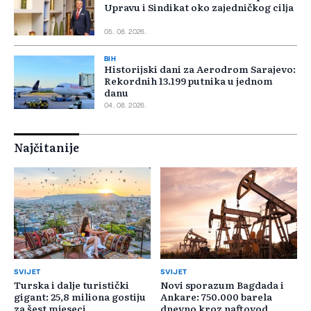
Upravu i Sindikat oko zajedničkog cilja
05. 08. 2026.
BIH
Historijski dani za Aerodrom Sarajevo:
Rekordnih 13.199 putnika u jednom
danu
04. 08. 2026.
Najčitanije
SVIJET
SVIJET
Turska i dalje turistički
Novi sporazum Bagdada i
gigant: 25,8 miliona gostiju
Ankare: 750.000 barela
za šest mjeseci
dnevno kroz naftovod