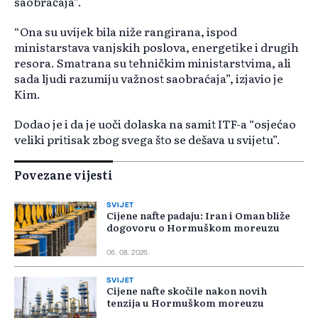
saobraćaja”.
“Ona su uvijek bila niže rangirana, ispod
ministarstava vanjskih poslova, energetike i drugih
resora. Smatrana su tehničkim ministarstvima, ali
sada ljudi razumiju važnost saobraćaja”, izjavio je
Kim.
Dodao je i da je uoči dolaska na samit ITF-a “osjećao
veliki pritisak zbog svega što se dešava u svijetu”.
Povezane vijesti
SVIJET
Cijene nafte padaju: Iran i Oman bliže
dogovoru o Hormuškom moreuzu
06. 08. 2026.
SVIJET
Cijene nafte skočile nakon novih
tenzija u Hormuškom moreuzu