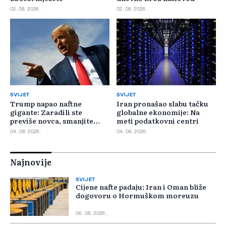
02. 08. 2026.
02. 08. 2026.
SVIJET
SVIJET
Trump napao naftne
Iran pronašao slabu tačku
gigante: Zaradili ste
globalne ekonomije: Na
previše novca, smanjite
meti podatkovni centri
cijene
04. 08. 2026.
04. 08. 2026.
Najnovije
SVIJET
Cijene nafte padaju: Iran i Oman bliže
dogovoru o Hormuškom moreuzu
06. 08. 2026.