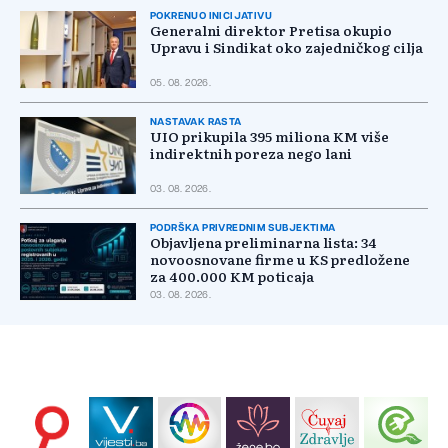
POKRENUO INICIJATIVU
Generalni direktor Pretisa okupio
Upravu i Sindikat oko zajedničkog cilja
05. 08. 2026.
NASTAVAK RASTA
UIO prikupila 395 miliona KM više
indirektnih poreza nego lani
03. 08. 2026.
PODRŠKA PRIVREDNIM SUBJEKTIMA
Objavljena preliminarna lista: 34
novoosnovane firme u KS predložene
za 400.000 KM poticaja
03. 08. 2026.