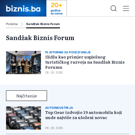
20+
godina
sa vama
Početna
Sandžak Biznis Forum
Sandžak Biznis Forum
PLATFORMA ZA POVEZIVANJE
Ilidža kao primjer uspješnog
turističkog razvoja na Sandžak Biznis
Forumu
08. 05. 2026.
Najčitanije
AUTOINDUSTRIJA
Top Gear izdvojio 19 automobila koji
nude najviše za uloženi novac
06. 08. 2026.