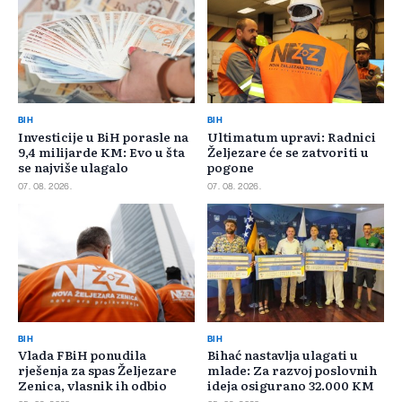
BIH
BIH
Investicije u BiH porasle na
Ultimatum upravi: Radnici
9,4 milijarde KM: Evo u šta
Željezare će se zatvoriti u
se najviše ulagalo
pogone
07. 08. 2026.
07. 08. 2026.
BIH
BIH
Vlada FBiH ponudila
Bihać nastavlja ulagati u
rješenja za spas Željezare
mlade: Za razvoj poslovnih
Zenica, vlasnik ih odbio
ideja osigurano 32.000 KM