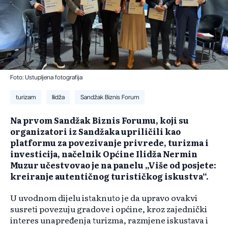
Foto: Ustupljena fotografija
turizam
Ilidža
Sandžak Biznis Forum
Na prvom Sandžak Biznis Forumu, koji su
organizatori iz Sandžaka upriličili kao
platformu za povezivanje privrede, turizma i
investicija, načelnik Općine Ilidža Nermin
Muzur učestvovao je na panelu „Više od posjete:
kreiranje autentičnog turističkog iskustva“.
U uvodnom dijelu istaknuto je da upravo ovakvi
susreti povezuju gradove i općine, kroz zajednički
interes unapređenja turizma, razmjene iskustava i