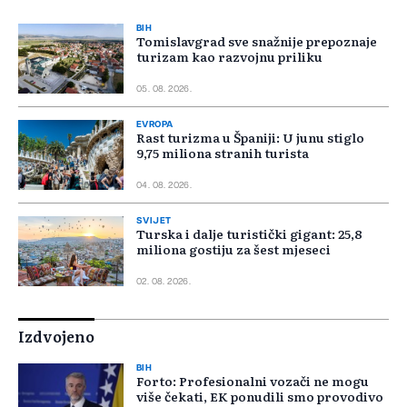
BIH
Tomislavgrad sve snažnije prepoznaje
turizam kao razvojnu priliku
05. 08. 2026.
EVROPA
Rast turizma u Španiji: U junu stiglo
9,75 miliona stranih turista
04. 08. 2026.
SVIJET
Turska i dalje turistički gigant: 25,8
miliona gostiju za šest mjeseci
02. 08. 2026.
Izdvojeno
BIH
Forto: Profesionalni vozači ne mogu
više čekati, EK ponudili smo provodivo