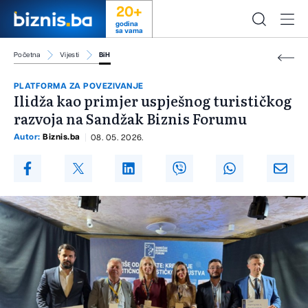
20+
godina
sa vama
Početna
Vijesti
BiH
PLATFORMA ZA POVEZIVANJE
Ilidža kao primjer uspješnog turističkog
razvoja na Sandžak Biznis Forumu
Autor:
Biznis.ba
08. 05. 2026.