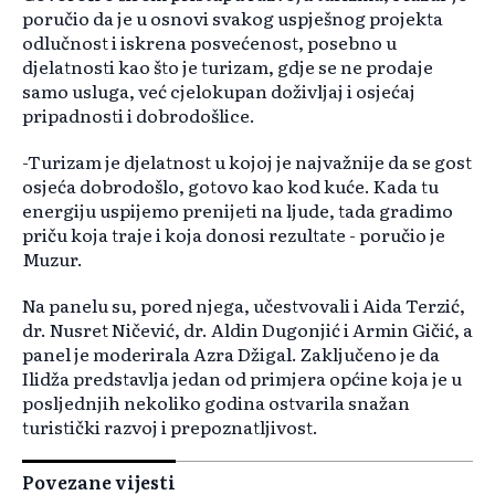
poručio da je u osnovi svakog uspješnog projekta
odlučnost i iskrena posvećenost, posebno u
djelatnosti kao što je turizam, gdje se ne prodaje
samo usluga, već cjelokupan doživljaj i osjećaj
pripadnosti i dobrodošlice.
-Turizam je djelatnost u kojoj je najvažnije da se gost
osjeća dobrodošlo, gotovo kao kod kuće. Kada tu
energiju uspijemo prenijeti na ljude, tada gradimo
priču koja traje i koja donosi rezultate - poručio je
Muzur.
Na panelu su, pored njega, učestvovali i Aida Terzić,
dr. Nusret Ničević, dr. Aldin Dugonjić i Armin Gičić, a
panel je moderirala Azra Džigal. Zaključeno je da
Ilidža predstavlja jedan od primjera općine koja je u
posljednjih nekoliko godina ostvarila snažan
turistički razvoj i prepoznatljivost.
Povezane vijesti