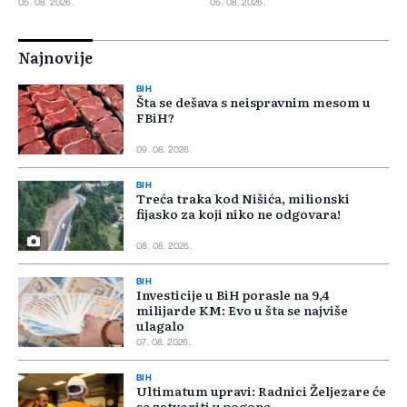
05. 08. 2026.
05. 08. 2026.
Najnovije
BIH
Šta se dešava s neispravnim mesom u
FBiH?
09. 08. 2026.
BIH
Treća traka kod Nišića, milionski
fijasko za koji niko ne odgovara!
08. 08. 2026.
BIH
Investicije u BiH porasle na 9,4
milijarde KM: Evo u šta se najviše
ulagalo
07. 08. 2026.
BIH
Ultimatum upravi: Radnici Željezare će
se zatvoriti u pogone