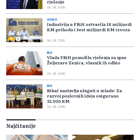
rješenje
06. 08. 2026.
VIDEO
Industrija u FBiH ostvarila 18 milijardi
KM prihoda i šest milijardi KM izvoza
06. 08. 2026.
BIH
Vlada FBiH ponudila rješenja za spas
Željezare Zenica, vlasnik ih odbio
05. 08. 2026.
BIH
Bihać nastavlja ulagati u mlade: Za
razvoj poslovnih ideja osigurano
32.000 KM
05. 08. 2026.
Najčitanije