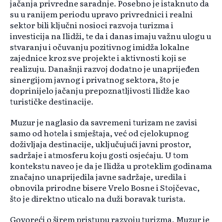
jačanja privredne saradnje. Posebno je istaknuto da
su u ranijem periodu upravo privrednici i realni
sektor bili ključni nosioci razvoja turizma i
investicija na Ilidži, te da i danas imaju važnu ulogu u
stvaranju i očuvanju pozitivnog imidža lokalne
zajednice kroz sve projekte i aktivnosti koji se
realizuju. Današnji razvoj dodatno je unaprijeđen
sinergijom javnog i privatnog sektora, što je
doprinijelo jačanju prepoznatljivosti Ilidže kao
turističke destinacije.
Muzur je naglasio da savremeni turizam ne zavisi
samo od hotela i smještaja, već od cjelokupnog
doživljaja destinacije, uključujući javni prostor,
sadržaje i atmosferu koju gosti osjećaju. U tom
kontekstu naveo je da je Ilidža u proteklim godinama
značajno unaprijedila javne sadržaje, uredila i
obnovila prirodne bisere Vrelo Bosne i Stojčevac,
što je direktno uticalo na duži boravak turista.
Govoreći o širem pristupu razvoju turizma, Muzur je