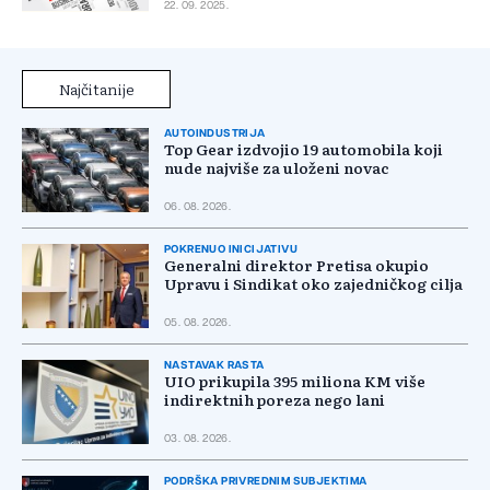
22. 09. 2025.
Najčitanije
AUTOINDUSTRIJA
Top Gear izdvojio 19 automobila koji
nude najviše za uloženi novac
06. 08. 2026.
POKRENUO INICIJATIVU
Generalni direktor Pretisa okupio
Upravu i Sindikat oko zajedničkog cilja
05. 08. 2026.
NASTAVAK RASTA
UIO prikupila 395 miliona KM više
indirektnih poreza nego lani
03. 08. 2026.
PODRŠKA PRIVREDNIM SUBJEKTIMA