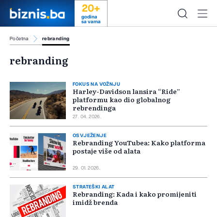
20+
godina
sa vama
Početna
rebranding
rebranding
FOKUS NA VOŽNJU
Harley-Davidson lansira “Ride”
platformu kao dio globalnog
rebrendinga
27. 04. 2026.
OSVJEŽENJE
Rebranding YouTubea: Kako platforma
postaje više od alata
29. 01. 2026.
STRATEŠKI ALAT
Rebranding: Kada i kako promijeniti
imidž brenda