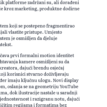
zik platforme zadržani su, ali dorađeni
jnije kroz marketing, produktne dodirne
istem koji se postepeno fragmentirao
ijali vlastite pristupe. Umjesto
stem je osmišljen da djeluje
ntekst.
čava prvi formalni motion identitet
htavanja kamere osmišljeni su da
kreatora, dajući brendu osjećaj
oji korisnici stvarno doživljavaju
kođer imaju ključnu ulogu. Novi display
eom, oslanja se na geometriju YouTube
ma, dok ilustracije nastale u saradnji
jednostavnost i razigranu notu, dajući
zličitim regijama i formatima bez