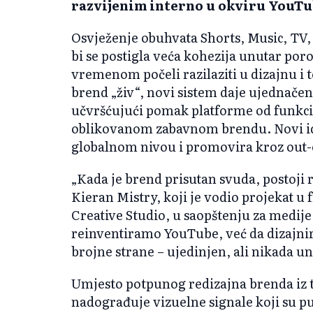
razvijenim interno u okviru YouTub
Osvježenje obuhvata Shorts, Music, TV,
bi se postigla veća kohezija unutar por
vremenom počeli razilaziti u dizajnu i
brend „živ“, novi sistem daje ujednačenij
učvršćujući pomak platforme od funkci
oblikovanom zabavnom brendu. Novi ide
globalnom nivou i promovira kroz out
„Kada je brend prisutan svuda, postoji ri
Kieran Mistry, koji je vodio projekat u
Creative Studio, u saopštenju za medije.
reinventiramo YouTube, već da dizajni
brojne strane – ujedinjen, ali nikada u
Umjesto potpunog redizajna brenda iz t
nadograđuje vizuelne signale koji su pu