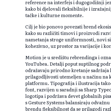
reference na interfejs i dugogodišnji je
kako bi djelovali fleksibilnije i izraža
tačke i kulturne momente.
Cilj je bio ponovo povezati brend ekos
kako su različiti timovi i proizvodi razv
nametanja stroge uniformnosti, novi si
kohezivno, uz prostor za varijacije i ko
Motion je u središtu rebrendinga i ozna
YouTubea. Detalji poput suptilnog podr
odražavaju prirodno kretanje sadržaja 
prilagodljivosti utemeljen u načinu na k
platformu. Tipografija i ilustracija ta
font, razvijen u saradnji sa Sharp Typ
logotipa i podržava devet globalnih pisa
s Gesture Systems balansiraju odvažnu 
brendu fleksibilnost da se prilagodi ra