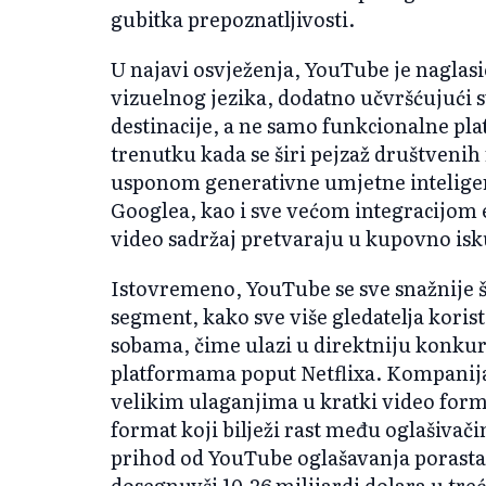
gubitka prepoznatljivosti.
U najavi osvježenja, YouTube je naglasi
vizuelnog jezika, dodatno učvršćujući 
destinacije, a ne samo funkcionalne pl
trenutku kada se širi pejzaž društveni
usponom generativne umjetne inteligen
Googlea, kao i sve većom integracijom
video sadržaj pretvaraju u kupovno isk
Istovremeno, YouTube se sve snažnije š
segment, kako sve više gledatelja kori
sobama, čime ulazi u direktniju konkur
platformama poput Netflixa. Kompanija u
velikim ulaganjima u kratki video forma
format koji bilježi rast među oglašivači
prihod od YouTube oglašavanja porasta
dosegnuvši 10,26 milijardi dolara u tr