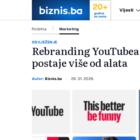
20+
Vijesti
godina
sa vama
Početna
Marketing
OSVJEŽENJE
Rebranding YouTubea:
postaje više od alata
Autor:
Biznis.ba
29. 01. 2026.