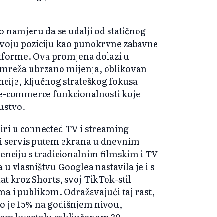
o namjeru da se udalji od statičnog
svoju poziciju kao punokrvne zabavne
atforme. Ova promjena dolazi u
h mreža ubrzano mijenja, oblikovan
cije, ključnog strateškog fokusa
 e-commerce funkcionalnosti koje
ustvo.
iri u connected TV i streaming
sti servis putem ekrana u dnevnim
enciju s tradicionalnim filmskim i TV
 vlasništvu Googlea nastavila je i s
t kroz Shorts, svoj TikTok-stil
ma i publikom. Odražavajući taj rast,
o je 15% na godišnjem nivou,
ećem kvartalu zaključenom 30.