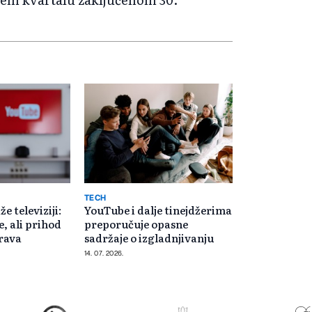
TECH
e televiziji:
YouTube i dalje tinejdžerima
, ali prihod
preporučuje opasne
rava
sadržaje o izgladnjivanju
14. 07. 2026.