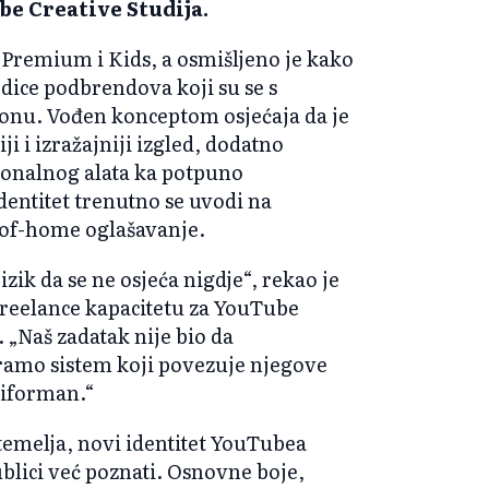
e Creative Studija.
 Premium i Kids, a osmišljeno je kako
odice podbrendova koji su se s
 tonu. Vođen konceptom osjećaja da je
i i izražajniji izgled, dodatno
onalnog alata ka potpuno
ntitet trenutno se uvodi na
-of-home oglašavanje.
zik da se ne osjeća nigdje“, rekao je
 freelance kapacitetu za YouTube
 „Naš zadatak nije bio da
ramo sistem koji povezuje njegove
niforman.“
emelja, novi identitet YouTubea
blici već poznati. Osnovne boje,