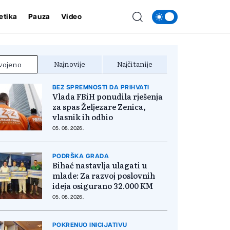
etika
Pauza
Video
Najnovije
Najčitanije
vojeno
BEZ SPREMNOSTI DA PRIHVATI
Vlada FBiH ponudila rješenja
za spas Željezare Zenica,
vlasnik ih odbio
05. 08. 2026.
PODRŠKA GRADA
Bihać nastavlja ulagati u
mlade: Za razvoj poslovnih
ideja osigurano 32.000 KM
05. 08. 2026.
POKRENUO INICIJATIVU