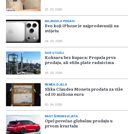
23. 05. 2026.
NAJNOVIJI PODACI
Evo koji iPhone je najprodavaniji na
svijetu
08. 05. 2026.
SUD U TUZLI
Koksara bez kupaca: Propala prva
prodaja, ali stižu plate radnicima
06. 05. 2026.
REMEK-DJELO
Slika Claudea Moneta prodata za više
od 10 miliona eura
20. 04. 2026.
RAST ŠIROM SVIJETA
Opel povećao globalnu prodaju u
prvom kvartalu