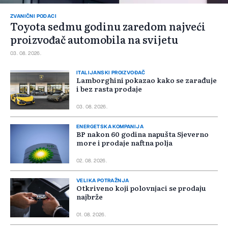
ZVANIČNI PODACI
Toyota sedmu godinu zaredom najveći
proizvođač automobila na svijetu
03. 08. 2026.
ITALIJANSKI PROIZVOĐAČ
Lamborghini pokazao kako se zarađuje
i bez rasta prodaje
03. 08. 2026.
ENERGETSKA KOMPANIJA
BP nakon 60 godina napušta Sjeverno
more i prodaje naftna polja
02. 08. 2026.
VELIKA POTRAŽNJA
Otkriveno koji polovnjaci se prodaju
najbrže
01. 08. 2026.