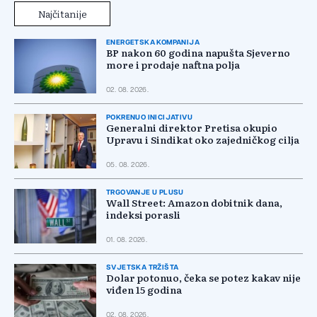
Najčitanije
ENERGETSKA KOMPANIJA
BP nakon 60 godina napušta Sjeverno
more i prodaje naftna polja
02. 08. 2026.
POKRENUO INICIJATIVU
Generalni direktor Pretisa okupio
Upravu i Sindikat oko zajedničkog cilja
05. 08. 2026.
TRGOVANJE U PLUSU
Wall Street: Amazon dobitnik dana,
indeksi porasli
01. 08. 2026.
SVJETSKA TRŽIŠTA
Dolar potonuo, čeka se potez kakav nije
viđen 15 godina
02. 08. 2026.