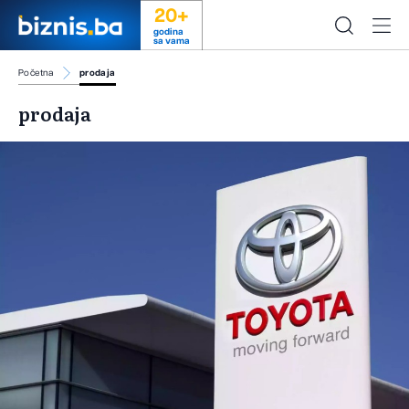
20+
godina
sa vama
Početna
prodaja
prodaja