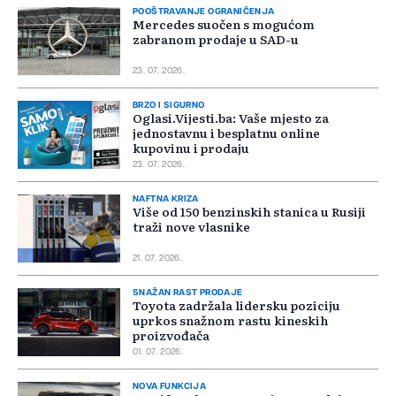
POOŠTRAVANJE OGRANIČENJA
Mercedes suočen s mogućom
zabranom prodaje u SAD-u
23. 07. 2026.
BRZO I SIGURNO
Oglasi.Vijesti.ba: Vaše mjesto za
jednostavnu i besplatnu online
kupovinu i prodaju
23. 07. 2026.
NAFTNA KRIZA
Više od 150 benzinskih stanica u Rusiji
traži nove vlasnike
21. 07. 2026.
SNAŽAN RAST PRODAJE
Toyota zadržala lidersku poziciju
uprkos snažnom rastu kineskih
proizvođača
01. 07. 2026.
NOVA FUNKCIJA