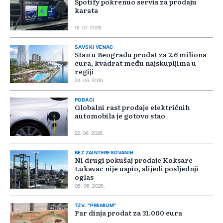
Spotify pokrenuo servis za prodaju
karata
01. 07. 2026.
SAVSKI VENAC
Stan u Beogradu prodat za 2,6 miliona
eura, kvadrat među najskupljima u
regiji
23. 06. 2026.
PODACI
Globalni rast prodaje električnih
automobila je gotovo stao
22. 06. 2026.
BEZ ZAINTERESOVANIH
Ni drugi pokušaj prodaje Koksare
Lukavac nije uspio, slijedi posljednji
oglas
05. 06. 2026.
TZV. "PREMIUM"
Par dinja prodat za 31.000 eura