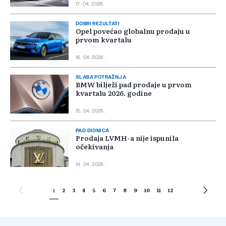
17. 04. 2026.
DOBRI REZULTATI
Opel povećao globalnu prodaju u
prvom kvartalu
16. 04. 2026.
SLABA POTRAŽNJA
BMW bilježi pad prodaje u prvom
kvartalu 2026. godine
15. 04. 2026.
PAD DIONICA
Prodaja LVMH-a nije ispunila
očekivanja
14. 04. 2026.
1
2
3
4
5
6
7
8
9
10
11
12