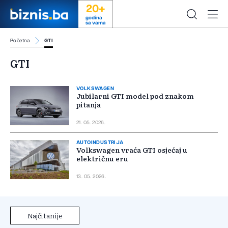
20+
godina
sa vama
Početna
GTI
GTI
VOLKSWAGEN
Jubilarni GTI model pod znakom
pitanja
21. 05. 2026.
AUTOINDUSTRIJA
Volkswagen vraća GTI osjećaj u
električnu eru
13. 05. 2026.
Najčitanije