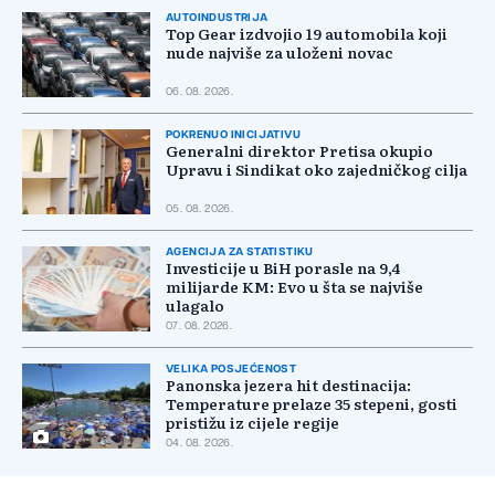
AUTOINDUSTRIJA
Top Gear izdvojio 19 automobila koji
nude najviše za uloženi novac
06. 08. 2026.
POKRENUO INICIJATIVU
Generalni direktor Pretisa okupio
Upravu i Sindikat oko zajedničkog cilja
05. 08. 2026.
AGENCIJA ZA STATISTIKU
Investicije u BiH porasle na 9,4
milijarde KM: Evo u šta se najviše
ulagalo
07. 08. 2026.
VELIKA POSJEĆENOST
Panonska jezera hit destinacija:
Temperature prelaze 35 stepeni, gosti
pristižu iz cijele regije
04. 08. 2026.