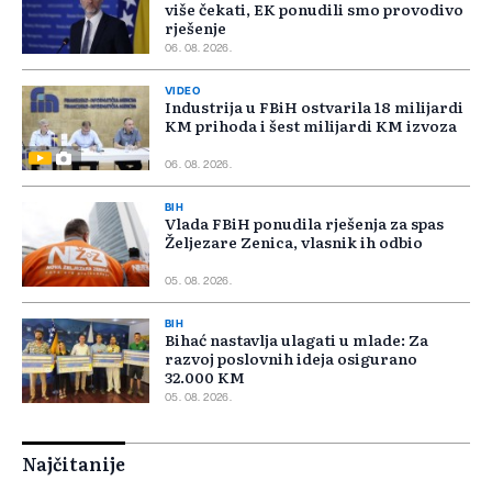
više čekati, EK ponudili smo provodivo
rješenje
06. 08. 2026.
VIDEO
Industrija u FBiH ostvarila 18 milijardi
KM prihoda i šest milijardi KM izvoza
06. 08. 2026.
BIH
Vlada FBiH ponudila rješenja za spas
Željezare Zenica, vlasnik ih odbio
05. 08. 2026.
BIH
Bihać nastavlja ulagati u mlade: Za
razvoj poslovnih ideja osigurano
32.000 KM
05. 08. 2026.
Najčitanije