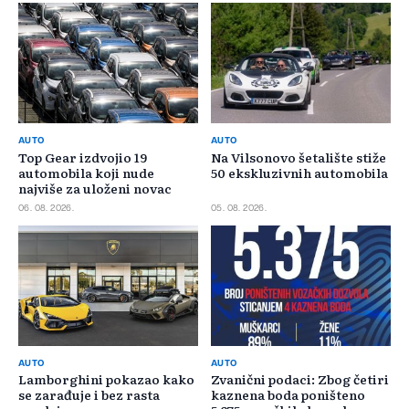
AUTO
AUTO
Top Gear izdvojio 19
Na Vilsonovo šetalište stiže
automobila koji nude
50 ekskluzivnih automobila
najviše za uloženi novac
06. 08. 2026.
05. 08. 2026.
AUTO
AUTO
Lamborghini pokazao kako
Zvanični podaci: Zbog četiri
se zarađuje i bez rasta
kaznena boda poništeno