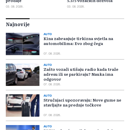
prodaje
5.375 vozačkih dozvola
03. 08. 2026.
03. 08. 2026.
Najnovije
AUTO
Kina zabranjuje tirkizna svjetla na
automobilima: Evo zbog čega
07. 08. 2026.
AUTO
Zašto vozači utišaju radio kada traže
adresu ili se parkiraju? Nauka ima
odgovor
07. 08. 2026.
AUTO
Stručnjaci upozoravaju: Nove gume ne
stavljajte na prednje točkove
07. 08. 2026.
AUTO