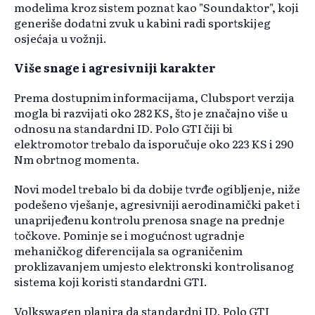
modelima kroz sistem poznat kao "Soundaktor", koji
generiše dodatni zvuk u kabini radi sportskijeg
osjećaja u vožnji.
Više snage i agresivniji karakter
Prema dostupnim informacijama, Clubsport verzija
mogla bi razvijati oko 282 KS, što je značajno više u
odnosu na standardni ID. Polo GTI čiji bi
elektromotor trebalo da isporučuje oko 223 KS i 290
Nm obrtnog momenta.
Novi model trebalo bi da dobije tvrđe ogibljenje, niže
podešeno vješanje, agresivniji aerodinamički paket i
unaprijeđenu kontrolu prenosa snage na prednje
točkove. Pominje se i mogućnost ugradnje
mehaničkog diferencijala sa ograničenim
proklizavanjem umjesto elektronski kontrolisanog
sistema koji koristi standardni GTI.
Volkswagen planira da standardni ID. Polo GTI