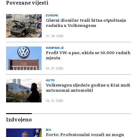
Povezane vijesti
EVROPA
Glavni dioničar traži hitna otpuštanja
radnika u Volkswagenu
07. 08. 2026.
KOMPANIJE
Profit VW-a pao, ukida se 50.000 radnih
mjesta
24. 07. 2026.
AUTO
Volkswagen sljedeće godine u Kini nudi
autonomni automobil
23. 07. 2026.
Izdvojeno
BIH
Forto: Profesionalni vozači ne mogu