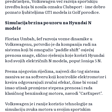
predstavljen, Volkswagen već razvija sportskiju
izvedbu koja bi nosila oznaku Clubsport - ime dobro
poznato ljubiteljima GTI modela iz Golf porodice.
Simulacija brzina po uzoru na Hyundai N
modele
Florian Umbah, šef razvoja vozne dinamike u
Volkswagenu, potvrdio je da kompanija radi na
sistemu koji bi omogućio "paddle shift" osjećaj
prenosa snage, slično rješenju koje koristi Hyundai
kod svojih električnih N modela, poput Ioniqa 5 N.
Prema njegovim riječima, najveći dio tog sistema
zasniva se na softveru koji kontroliše elektromotor i
kreira odgovarajući zvučni efekat, čime bi vozač
imao utisak promjene stepena prenosa i rada
klasičnog benzinskog motora, navodi "CarExpert".
Volkswagen je i ranije koristio tehnologije za
simulaciju zvuka motora u svojim sportskim