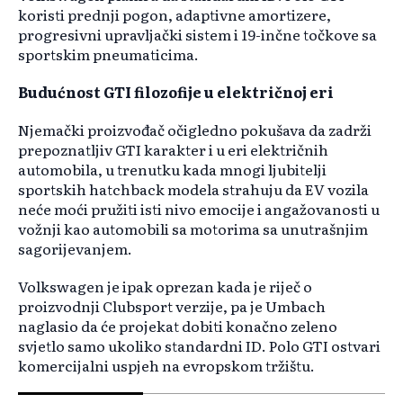
koristi prednji pogon, adaptivne amortizere,
progresivni upravljački sistem i 19-inčne točkove sa
sportskim pneumaticima.
Budućnost GTI filozofije u električnoj eri
Njemački proizvođač očigledno pokušava da zadrži
prepoznatljiv GTI karakter i u eri električnih
automobila, u trenutku kada mnogi ljubitelji
sportskih hatchback modela strahuju da EV vozila
neće moći pružiti isti nivo emocije i angažovanosti u
vožnji kao automobili sa motorima sa unutrašnjim
sagorijevanjem.
Volkswagen je ipak oprezan kada je riječ o
proizvodnji Clubsport verzije, pa je Umbach
naglasio da će projekat dobiti konačno zeleno
svjetlo samo ukoliko standardni ID. Polo GTI ostvari
komercijalni uspjeh na evropskom tržištu.