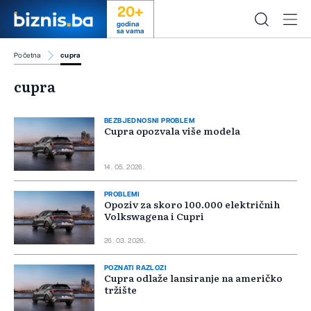
20+
godina
sa vama
Početna
cupra
cupra
BEZBJEDNOSNI PROBLEM
Cupra opozvala više modela
14. 05. 2026.
PROBLEMI
Opoziv za skoro 100.000 električnih
Volkswagena i Cupri
26. 03. 2026.
POZNATI RAZLOZI
Cupra odlaže lansiranje na američko
tržište