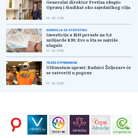
Generalni direktor Pretisa okupio
Upravu i Sindikat oko zajedničkog cilja
05. 08. 2026.
AGENCIJA ZA STATISTIKU
Investicije u BiH porasle na 9,4
milijarde KM: Evo u šta se najviše
ulagalo
07. 08. 2026.
TRAŽE OTPREMNINE
Ultimatum upravi: Radnici Željezare će
se zatvoriti u pogone
07. 08. 2026.