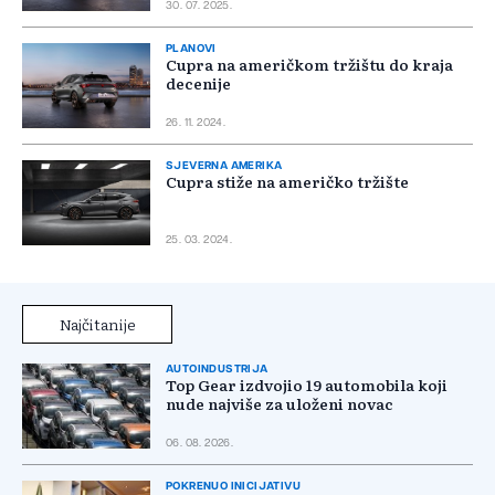
30. 07. 2025.
PLANOVI
Cupra na američkom tržištu do kraja
decenije
26. 11. 2024.
SJEVERNA AMERIKA
Cupra stiže na američko tržište
25. 03. 2024.
Najčitanije
AUTOINDUSTRIJA
Top Gear izdvojio 19 automobila koji
nude najviše za uloženi novac
06. 08. 2026.
POKRENUO INICIJATIVU