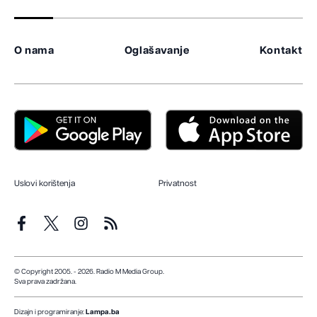
O nama
Oglašavanje
Kontakt
Uslovi korištenja
Privatnost
© Copyright 2005. - 2026. Radio M Media Group.
Sva prava zadržana.
Dizajn i programiranje:
Lampa.ba