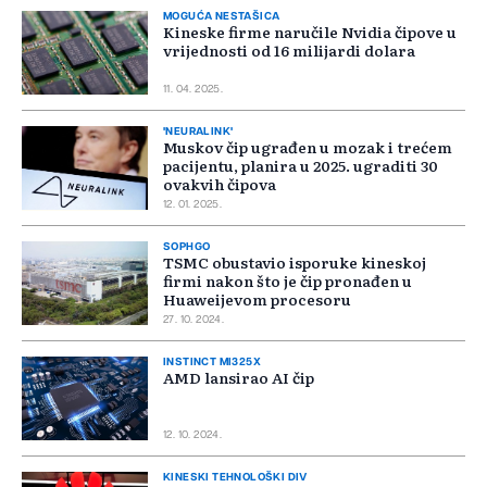
MOGUĆA NESTAŠICA
Kineske firme naručile Nvidia čipove u
vrijednosti od 16 milijardi dolara
11. 04. 2025.
'NEURALINK'
Muskov čip ugrađen u mozak i trećem
pacijentu, planira u 2025. ugraditi 30
ovakvih čipova
12. 01. 2025.
SOPHGO
TSMC obustavio isporuke kineskoj
firmi nakon što je čip pronađen u
Huaweijevom procesoru
27. 10. 2024.
INSTINCT MI325X
AMD lansirao AI čip
12. 10. 2024.
KINESKI TEHNOLOŠKI DIV