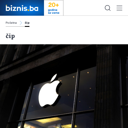
20+
godina
sa vama
Početna
čip
čip