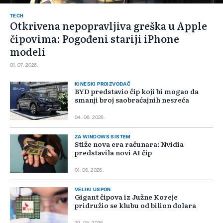
TECH
Otkrivena nepopravljiva greška u Apple
čipovima: Pogođeni stariji iPhone
modeli
01. 07. 2026.
KINESKI PROIZVOĐAČ
BYD predstavio čip koji bi mogao da
smanji broj saobraćajnih nesreća
04. 06. 2026.
ZA WINDOWS SISTEM
Stiže nova era računara: Nvidia
predstavila novi AI čip
01. 06. 2026.
VELIKI USPON
Gigant čipova iz Južne Koreje
pridružio se klubu od bilion dolara