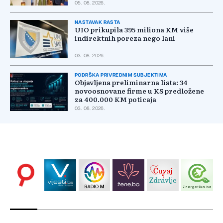
05. 08. 2026.
NASTAVAK RASTA
UIO prikupila 395 miliona KM više
indirektnih poreza nego lani
03. 08. 2026.
PODRŠKA PRIVREDNIM SUBJEKTIMA
Objavljena preliminarna lista: 34
novoosnovane firme u KS predložene
za 400.000 KM poticaja
03. 08. 2026.