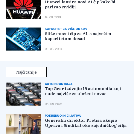
Huawei lansira novi AI čip kako bi
parirao Nvidiji
14. 08. 2024.
KAPACITET ZA VIŠE OD 50%
Stiže moćni čip za AI, s najvećim
kapacitetom dosad
02. 03. 2024.
Najčitanije
AUTOINDUSTRIJA
Top Gear izdvojio 19 automobila koji
nude najviše za uloženi novac
06. 08. 2026.
POKRENUO INICIJATIVU
Generalni direktor Pretisa okupio
Upravu i Sindikat oko zajedničkog cilja