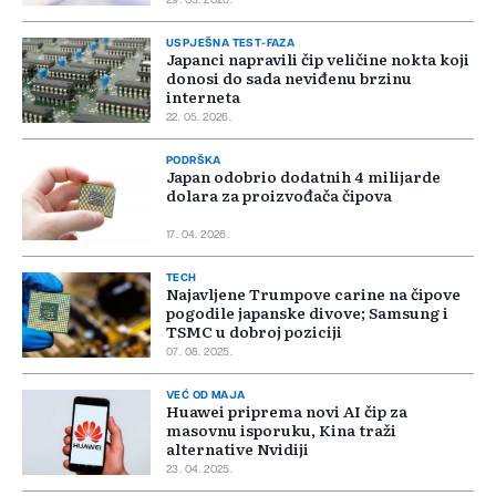
29. 05. 2026.
USPJEŠNA TEST-FAZA
Japanci napravili čip veličine nokta koji
donosi do sada neviđenu brzinu
interneta
22. 05. 2026.
PODRŠKA
Japan odobrio dodatnih 4 milijarde
dolara za proizvođača čipova
17. 04. 2026.
TECH
Najavljene Trumpove carine na čipove
pogodile japanske divove; Samsung i
TSMC u dobroj poziciji
07. 08. 2025.
VEĆ OD MAJA
Huawei priprema novi AI čip za
masovnu isporuku, Kina traži
alternative Nvidiji
23. 04. 2025.