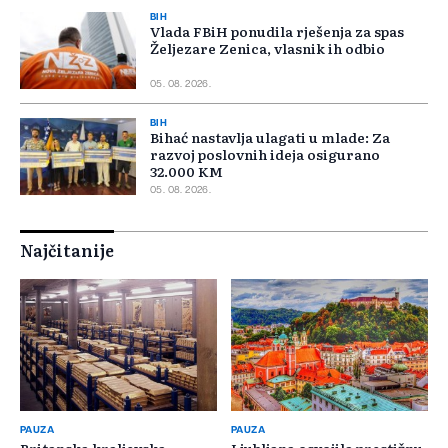
BIH
Vlada FBiH ponudila rješenja za spas
Željezare Zenica, vlasnik ih odbio
05. 08. 2026.
BIH
Bihać nastavlja ulagati u mlade: Za
razvoj poslovnih ideja osigurano
32.000 KM
05. 08. 2026.
Najčitanije
PAUZA
PAUZA
Britanska kraljevska
Ljubljana osvojila prestižnu