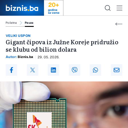
20+
godina
sa vama
Početna
Pauza
VELIKI USPON
Gigant čipova iz Južne Koreje pridružio
se klubu od bilion dolara
Autor:
Biznis.ba
29. 05. 2026.