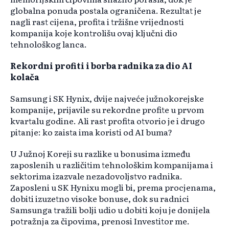
globalna ponuda postala ograničena. Rezultat je
nagli rast cijena, profita i tržišne vrijednosti
kompanija koje kontrolišu ovaj ključni dio
tehnološkog lanca.
Rekordni profiti i borba radnika za dio AI
kolača
Samsung i SK Hynix, dvije najveće južnokorejske
kompanije, prijavile su rekordne profite u prvom
kvartalu godine. Ali rast profita otvorio je i drugo
pitanje: ko zaista ima koristi od AI buma?
U Južnoj Koreji su razlike u bonusima između
zaposlenih u različitim tehnološkim kompanijama i
sektorima izazvale nezadovoljstvo radnika.
Zaposleni u SK Hynixu mogli bi, prema procjenama,
dobiti izuzetno visoke bonuse, dok su radnici
Samsunga tražili bolji udio u dobiti koju je donijela
potražnja za čipovima, prenosi Investitor me.