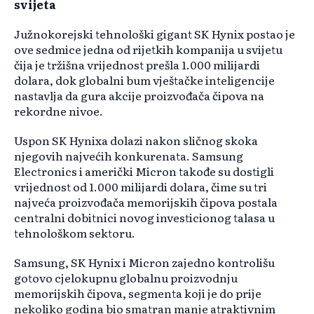
svijeta
Južnokorejski tehnološki gigant SK Hynix postao je
ove sedmice jedna od rijetkih kompanija u svijetu
čija je tržišna vrijednost prešla 1.000 milijardi
dolara, dok globalni bum vještačke inteligencije
nastavlja da gura akcije proizvođača čipova na
rekordne nivoe.
Uspon SK Hynixa dolazi nakon sličnog skoka
njegovih najvećih konkurenata. Samsung
Electronics i američki Micron takođe su dostigli
vrijednost od 1.000 milijardi dolara, čime su tri
najveća proizvođača memorijskih čipova postala
centralni dobitnici novog investicionog talasa u
tehnološkom sektoru.
Samsung, SK Hynix i Micron zajedno kontrolišu
gotovo cjelokupnu globalnu proizvodnju
memorijskih čipova, segmenta koji je do prije
nekoliko godina bio smatran manje atraktivnim