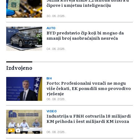
čipove i umjetnu inteligenciju
30. 06. 2026.
AUTO
BYD predstavio čip koji bi mogao da
smanji broj saobraćajnih nesreća
04. 06. 2026.
Izdvojeno
BIH
Forto: Profesionalni vozači ne mogu
više čekati, EK ponudili smo provodivo
rješenje
06. 08. 2026.
VIDEO
Industrija u FBiH ostvarila 18 milijardi
KM prihoda i šest milijardi KM izvoza
06. 08. 2026.