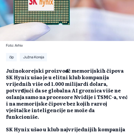
Foto: Arhiv
čip
Južna Koreja
Južnokorejski proizvođač memorijskih čipova
SK Hynix ušao je u elitni klub kompanija
vrijednih više od 1.000 milijardi dolara,
potvrđujući da se globalna AI groznica više ne
oslanja samo na procesore Nvidije i TSMC-a, već
i na memorijske čipove bez kojih razvoj
vještačke inteligencije ne može da
funkcioniše.
SK Hynix ušao u klub najvrijednijih kompanija