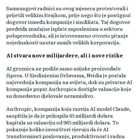
Samsungovi radnici su ovog mjeseca protestovali i
prijetili velikim štrajkom, prije nego što je postignut
dogovor između kompanije i sindikata. Taj dogovor
predviđa značajne isplate zaposlenima u sektoru
poluprovodnika, ali je istovremeno otvorio pitanje
nejednakosti unutar samih velikih korporacija.
AI stvara nove milijardere, ali i nove rizike
AI groznica ne podiže samo azijske proizvođače
čipova. U Sjedinjenim Državama, Nvidia je postala
najvrednija kompanija na svijetu, dok su privatne AI
kompanije poput Anthropica dostigle valuacije koje
su donedavno djelovale nezamislivo.
Anthropic, kompanija koja razvija AI model Claude,
saopštila je da je prikupila 65 milijardi dolara
kapitala uz valuaciju od 965 milijardi dolara. To
pokazuje koliko investitori vjeruju da će AI
transformisati poslovanje, produktivnost i radna