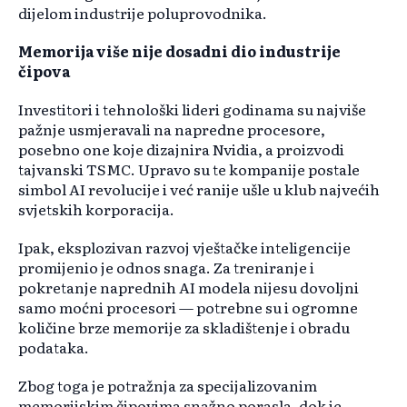
dijelom industrije poluprovodnika.
Memorija više nije dosadni dio industrije
čipova
Investitori i tehnološki lideri godinama su najviše
pažnje usmjeravali na napredne procesore,
posebno one koje dizajnira Nvidia, a proizvodi
tajvanski TSMC. Upravo su te kompanije postale
simbol AI revolucije i već ranije ušle u klub najvećih
svjetskih korporacija.
Ipak, eksplozivan razvoj vještačke inteligencije
promijenio je odnos snaga. Za treniranje i
pokretanje naprednih AI modela nijesu dovoljni
samo moćni procesori — potrebne su i ogromne
količine brze memorije za skladištenje i obradu
podataka.
Zbog toga je potražnja za specijalizovanim
memorijskim čipovima snažno porasla, dok je