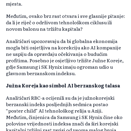
mjesta.
Međutim, ovako brz rast otvara i sve glasnije pitanje:
da li je riječ o održivom tehnološkom ciklusu ili
novom balonu na tržištu kapitala?
Analitičari upozoravaju da bi globalna ekonomija
mogla biti osjetljiva na korekciju ako AI kompanije
ne uspiju da opravdaju očekivanja o budućim
profitima. Posebno je osjetljivo tržište Južne Koreje,
gdje Samsung i SK Hynix imaju ogroman udio u
glavnom berzanskom indeksu.
Južna Koreja kao simbol AI berzanskog talasa
Analitičari RBC-a ocijenili su da je južnokorejski
berzanski indeks posljednjih sedmica postao
“poster child” AI tehnološkog relija u Aziji.
Međutim, činjenica da Samsung i SK Hynix čine oko
polovine vrijednosti indeksa znači da širi korejski
kapitalni tržišni rast zavisi od veoma malog broja