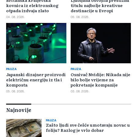
kovnica iz elektronskog
titulu najbolje kreativne
otpada izdvaja zlato
destinacije u Evropi
04. 08. 2026.
05. 08. 2026.
PAUZA
PAUZA
Japanski dizajner proizvodi
Osnivač Nvidije: Nikada nije
električnu energiju iz tla i
bilo bolje vrijeme za
komposta
pokretanje kompanije
05. 08. 2026.
03. 08. 2026.
Najnovije
PAUZA
Zašto ljudi sve češće umotavaju novac u
foliju? Razlog je vrlo dobar