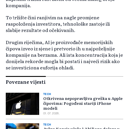
kompanija.
To tržište čini ranjivim na nagle promjene
raspoloženja investitora, tehnološke zastoje ili
slabije rezultate od očekivanih.
Drugim riječima, AI je proizvođače memorijskih
čipova izveo iz sjene i pretvorio ih u najpoželjnije
kompanije na berzama. Ali ista koncentracija koja je
donijela rekorde mogla bi postati i najveći rizik ako
se investiciona euforija ohladi.
Povezane vijesti
TECH
Otkrivena nepopravljiva greška u Apple
čipovima: Pogođeni stariji iPhone
modeli
01. 07. 2026.
TECH
Južna Koreja ulaže 1,2 biliona dolara u