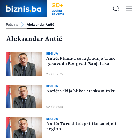
20+
godina
sa vama
Početna
Aleksandar Antić
Aleksandar Antić
REGIJA
Antić: Planira se izgradnja trase
gasovoda Beograd-Banjaluka
23. 05. 2019.
REGIJA
Antić: Srbija bliža Turskom toku
02. 02. 2019.
REGIJA
Antić: Turski tok prilika za cijeli
region