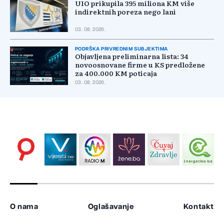
UIO prikupila 395 miliona KM više
indirektnih poreza nego lani
03. 08. 2026.
PODRŠKA PRIVREDNIM SUBJEKTIMA
Objavljena preliminarna lista: 34
novoosnovane firme u KS predložene
za 400.000 KM poticaja
03. 08. 2026.
O nama
Oglašavanje
Kontakt