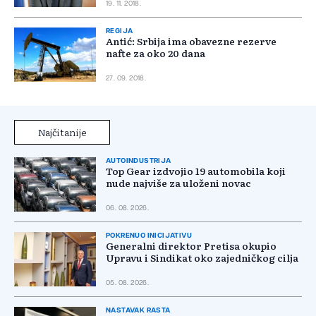
19. 11. 2018.
REGIJA
Antić: Srbija ima obavezne rezerve
nafte za oko 20 dana
27. 09. 2018.
Najčitanije
AUTOINDUSTRIJA
Top Gear izdvojio 19 automobila koji
nude najviše za uloženi novac
06. 08. 2026.
POKRENUO INICIJATIVU
Generalni direktor Pretisa okupio
Upravu i Sindikat oko zajedničkog cilja
05. 08. 2026.
NASTAVAK RASTA