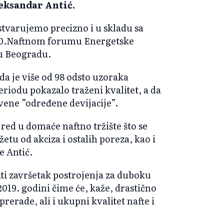
eksandar Antić.
ostvarujemo precizno i u skladu sa
10.Naftnom forumu Energetske
 u Beogradu.
da je više od 98 odsto uzoraka
riodu pokazalo traženi kvalitet, a da
vene ”određene devijacije”.
 red u domaće naftno tržište što se
tu od akciza i ostalih poreza, kao i
e Antić.
ati završetak postrojenja za duboku
2019. godini čime će, kaže, drastično
prerade, ali i ukupni kvalitet nafte i