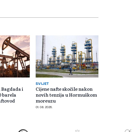
SVIJET
 Bagdada i
Cijene nafte skočile nakon
0 barela
novih tenzija u Hormuškom
aftovod
moreuzu
01. 08. 2026.