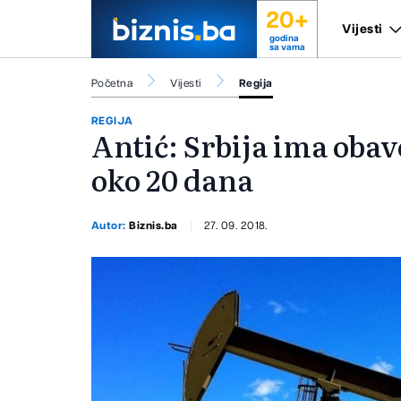
20+
Vijesti
godina
sa vama
Početna
Vijesti
Regija
REGIJA
Antić: Srbija ima obav
oko 20 dana
Autor:
Biznis.ba
27. 09. 2018.