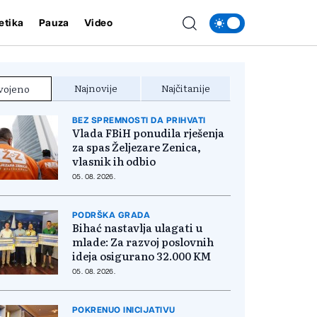
etika
Pauza
Video
Najnovije
Najčitanije
vojeno
BEZ SPREMNOSTI DA PRIHVATI
Vlada FBiH ponudila rješenja
za spas Željezare Zenica,
vlasnik ih odbio
05. 08. 2026.
PODRŠKA GRADA
Bihać nastavlja ulagati u
mlade: Za razvoj poslovnih
ideja osigurano 32.000 KM
05. 08. 2026.
POKRENUO INICIJATIVU