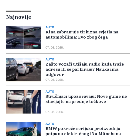
Najnovije
AUTO
Kina zabranjuje tirkizna svjetla na
automobilima: Evo zbog čega
07. 08. 2026.
AUTO
Zašto vozači utišaju radio kada traže
adresu ili se parkiraju? Nauka ima
odgovor
07. 08. 2026.
AUTO
Stručnjaci upozoravaju: Nove gume ne
stavljajte na prednje točkove
07. 08. 2026.
AUTO
BMW pokreće serijsku proizvodnju
potpuno električnog i3 u Münchenu