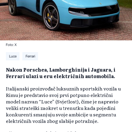
Foto: X
Luce
Ferrari
Nakon Porschea, Lamborghinija i Jaguara, i
Ferrari ulazi u eru električnih automobila.
Italijanski proizvođač luksuznih sportskih vozila u
Rimu je predstavio svoj prvi potpuno električni
model nazvan “Luce” (Svjetlost), čime je napravio
veliki strateški zaokret u trenutku kada pojedini
konkurenti smanjuju svoje ambicije u segmentu
električnih vozila zbog slabije potražnje.