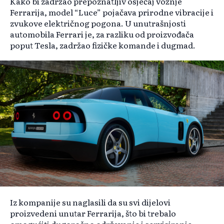
Kako bi zadržao prepoznatljiv osjećaj vožnje
Ferrarija, model “Luce” pojačava prirodne vibracije i
zvukove električnog pogona. U unutrašnjosti
automobila Ferrari je, za razliku od proizvođača
poput Tesla, zadržao fizičke komande i dugmad.
Iz kompanije su naglasili da su svi dijelovi
proizvedeni unutar Ferrarija, što bi trebalo