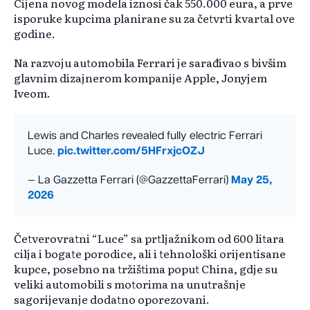
Cijena novog modela iznosi čak 550.000 eura, a prve
isporuke kupcima planirane su za četvrti kvartal ove
godine.
Na razvoju automobila Ferrari je sarađivao s bivšim
glavnim dizajnerom kompanije Apple, Jonyjem
Iveom.
Lewis and Charles revealed fully electric Ferrari
Luce.
pic.twitter.com/5HFrxjcOZJ
— La Gazzetta Ferrari (@GazzettaFerrari)
May 25,
2026
Četverovratni “Luce” sa prtljažnikom od 600 litara
cilja i bogate porodice, ali i tehnološki orijentisane
kupce, posebno na tržištima poput China, gdje su
veliki automobili s motorima na unutrašnje
sagorijevanje dodatno oporezovani.