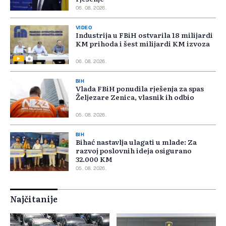
06. 08. 2026.
VIDEO
Industrija u FBiH ostvarila 18 milijardi
KM prihoda i šest milijardi KM izvoza
06. 08. 2026.
BIH
Vlada FBiH ponudila rješenja za spas
Željezare Zenica, vlasnik ih odbio
05. 08. 2026.
BIH
Bihać nastavlja ulagati u mlade: Za
razvoj poslovnih ideja osigurano
32.000 KM
05. 08. 2026.
Najčitanije