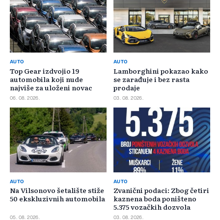
AUTO
AUTO
Top Gear izdvojio 19
Lamborghini pokazao kako
automobila koji nude
se zarađuje i bez rasta
najviše za uloženi novac
prodaje
06. 08. 2026.
03. 08. 2026.
AUTO
AUTO
Na Vilsonovo šetalište stiže
Zvanični podaci: Zbog četiri
50 ekskluzivnih automobila
kaznena boda poništeno
5.375 vozačkih dozvola
05. 08. 2026.
03. 08. 2026.