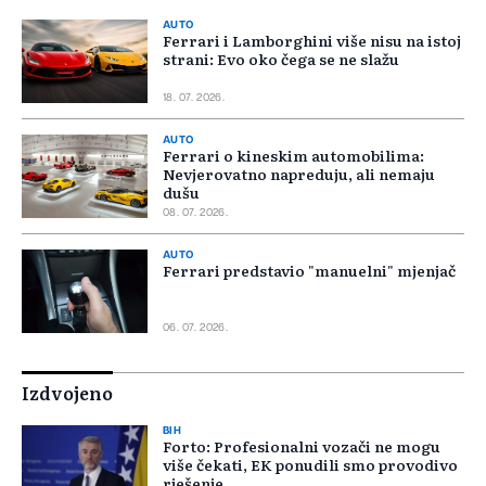
AUTO
Ferrari i Lamborghini više nisu na istoj
strani: Evo oko čega se ne slažu
18. 07. 2026.
AUTO
Ferrari o kineskim automobilima:
Nevjerovatno napreduju, ali nemaju
dušu
08. 07. 2026.
AUTO
Ferrari predstavio "manuelni" mjenjač
06. 07. 2026.
Izdvojeno
BIH
Forto: Profesionalni vozači ne mogu
više čekati, EK ponudili smo provodivo
rješenje