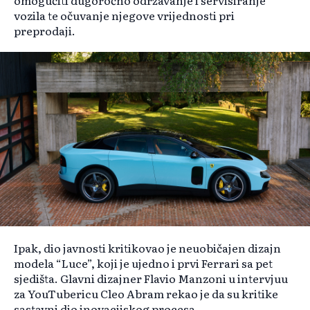
omogućiti dugoročno održavanje i servisiranje
vozila te očuvanje njegove vrijednosti pri
preprodaji.
Ipak, dio javnosti kritikovao je neuobičajen dizajn
modela “Luce”, koji je ujedno i prvi Ferrari sa pet
sjedišta. Glavni dizajner Flavio Manzoni u intervjuu
za YouTubericu Cleo Abram rekao je da su kritike
sastavni dio inovacijskog procesa.