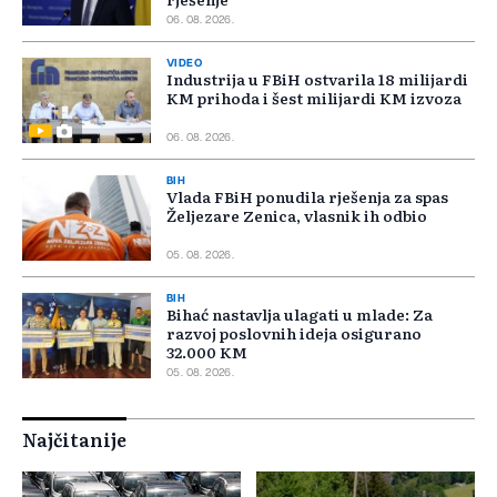
06. 08. 2026.
VIDEO
Industrija u FBiH ostvarila 18 milijardi
KM prihoda i šest milijardi KM izvoza
06. 08. 2026.
BIH
Vlada FBiH ponudila rješenja za spas
Željezare Zenica, vlasnik ih odbio
05. 08. 2026.
BIH
Bihać nastavlja ulagati u mlade: Za
razvoj poslovnih ideja osigurano
32.000 KM
05. 08. 2026.
Najčitanije