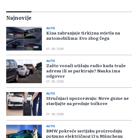
Najnovije
AUTO
Kina zabranjuje tirkizna svjetla na
automobilima: Evo zbog čega
07. 08. 2026.
AUTO
Zašto vozači utišaju radio kada traže
adresu ili se parkiraju? Nauka ima
odgovor
07. 08. 2026.
AUTO
Stručnjaci upozoravaju: Nove gume ne
stavljajte na prednje točkove
07. 08. 2026.
AUTO
BMW pokreće serijsku proizvodnju
potpuno električnog i3 u Münchenu