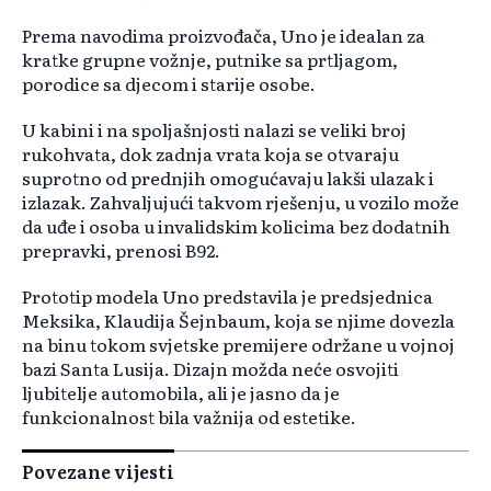
Prema navodima proizvođača, Uno je idealan za
kratke grupne vožnje, putnike sa prtljagom,
porodice sa djecom i starije osobe.
U kabini i na spoljašnjosti nalazi se veliki broj
rukohvata, dok zadnja vrata koja se otvaraju
suprotno od prednjih omogućavaju lakši ulazak i
izlazak. Zahvaljujući takvom rješenju, u vozilo može
da uđe i osoba u invalidskim kolicima bez dodatnih
prepravki, prenosi B92.
Prototip modela Uno predstavila je predsjednica
Meksika, Klaudija Šejnbaum, koja se njime dovezla
na binu tokom svjetske premijere održane u vojnoj
bazi Santa Lusija. Dizajn možda neće osvojiti
ljubitelje automobila, ali je jasno da je
funkcionalnost bila važnija od estetike.
Povezane vijesti