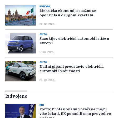
EVROPA
Meksička ekonomija snažno se
oporavila u drugom kvartalu
02. 08. 2026.
AUTO
Suzukijev električni automobil stiže u
Evropu
17. 07. 2026.
AUTO
Naftni gigant predstavio električni
automobil budućnosti
26. 06. 2026.
Izdvojeno
BIH
Forto: Profesionalni vozači ne mogu
više čekati, EK ponudili smo provodivo
rješenje