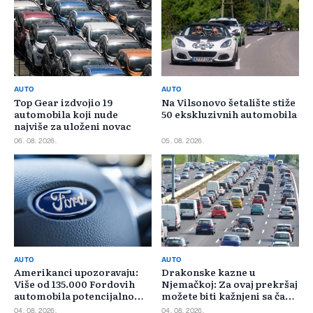
AUTO
AUTO
Top Gear izdvojio 19
Na Vilsonovo šetalište stiže
automobila koji nude
50 ekskluzivnih automobila
najviše za uloženi novac
06. 08. 2026.
05. 08. 2026.
AUTO
AUTO
Amerikanci upozoravaju:
Drakonske kazne u
Više od 135.000 Fordovih
Njemačkoj: Za ovaj prekršaj
automobila potencijalno
možete biti kažnjeni sa čak
rizično
30.000 eura
04. 08. 2026.
04. 08. 2026.