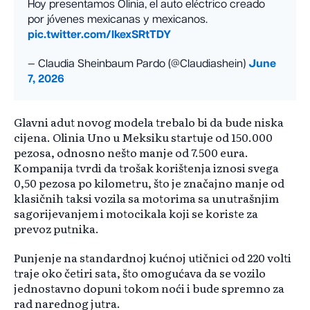
Hoy presentamos Olinia, el auto eléctrico creado
por jóvenes mexicanas y mexicanos.
pic.twitter.com/IkexSRtTDY
— Claudia Sheinbaum Pardo (@Claudiashein)
June
7, 2026
Glavni adut novog modela trebalo bi da bude niska
cijena. Olinia Uno u Meksiku startuje od 150.000
pezosa, odnosno nešto manje od 7.500 eura.
Kompanija tvrdi da trošak korištenja iznosi svega
0,50 pezosa po kilometru, što je značajno manje od
klasičnih taksi vozila sa motorima sa unutrašnjim
sagorijevanjem i motocikala koji se koriste za
prevoz putnika.
Punjenje na standardnoj kućnoj utičnici od 220 volti
traje oko četiri sata, što omogućava da se vozilo
jednostavno dopuni tokom noći i bude spremno za
rad narednog jutra.