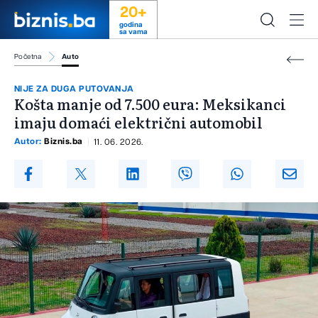
20+
godina
sa vama
Početna
Auto
NIJE ZA DUGA PUTOVANJA
Košta manje od 7.500 eura: Meksikanci
imaju domaći električni automobil
Autor:
Biznis.ba
11. 06. 2026.