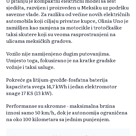
U pitanju je kompaktni električni model sa šest
sjedišta, razvijen i proizveden u Meksiku uz podršku
savezne vlade. Za razliku od većine novih električnih
automobila koji ciljaju privatne kupce, Olinia Uno je
zamišljen kao zamjena za motocikle i trotočkaške
taksi skutere koji su veoma rasprostranjeni na
ulicama meksičkih gradova.
Vozilo nije namijenjeno dugim putovanjima.
Umjesto toga, fokusirano je na kratke gradske
vožnje i taksi usluge.
Pokreće ga litijum-gvožđe-fosfatna baterija
kapaciteta svega 14,7 kWh i jedan elektromotor
snage 17 KS (13 kW).
Performanse su skromne - maksimalna brzina
iznosi samo 50 km/h, dok je autonomija ograničena
na oko 100 kilometara sa jednim punjenjem.