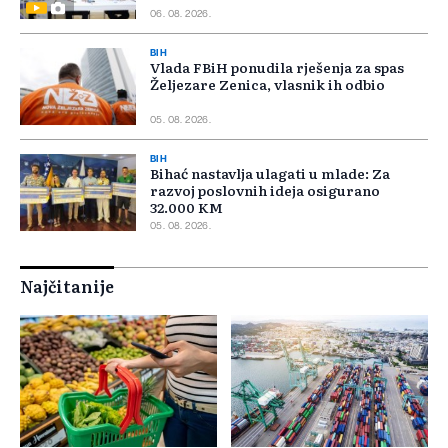
06. 08. 2026.
BIH
Vlada FBiH ponudila rješenja za spas
Željezare Zenica, vlasnik ih odbio
05. 08. 2026.
BIH
Bihać nastavlja ulagati u mlade: Za
razvoj poslovnih ideja osigurano
32.000 KM
05. 08. 2026.
Najčitanije