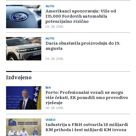
AUTO
Amerikanci upozoravaju: Više od
135.000 Fordovih automobila
potencijalno rizično
04. 08. 2026.
AUTO
Dacia obustavila proizvodnju do 19.
augusta
04. 08. 2026.
Izdvojeno
BIH
Forto: Profesionalni vozači ne mogu
više čekati, EK ponudili smo provodivo
rješenje
06. 08. 2026.
VIDEO
Industrija u FBiH ostvarila 18 milijardi
KM prihoda i šest milijardi KM izvoza