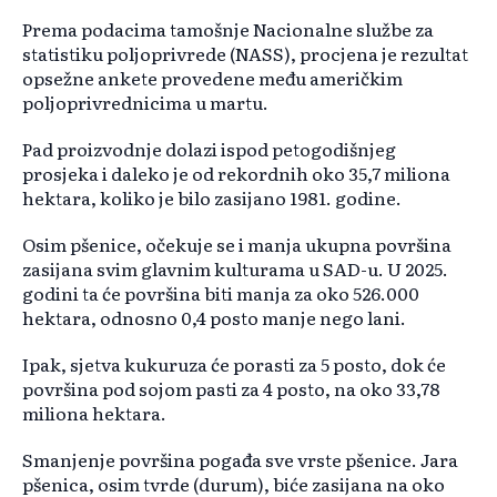
Prema podacima tamošnje Nacionalne službe za
statistiku poljoprivrede (NASS), procjena je rezultat
opsežne ankete provedene među američkim
poljoprivrednicima u martu.
Pad proizvodnje dolazi ispod petogodišnjeg
prosjeka i daleko je od rekordnih oko 35,7 miliona
hektara, koliko je bilo zasijano 1981. godine.
Osim pšenice, očekuje se i manja ukupna površina
zasijana svim glavnim kulturama u SAD-u. U 2025.
godini ta će površina biti manja za oko 526.000
hektara, odnosno 0,4 posto manje nego lani.
Ipak, sjetva kukuruza će porasti za 5 posto, dok će
površina pod sojom pasti za 4 posto, na oko 33,78
miliona hektara.
Smanjenje površina pogađa sve vrste pšenice. Jara
pšenica, osim tvrde (durum), biće zasijana na oko