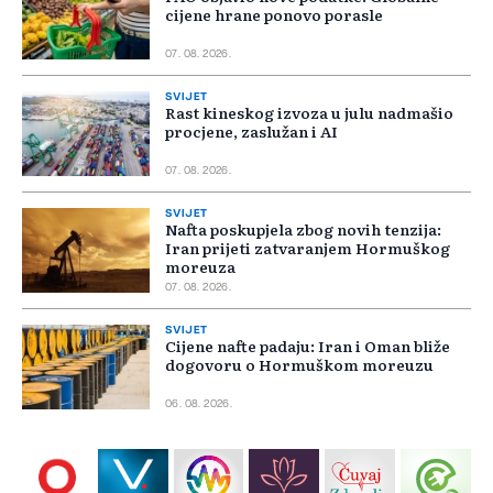
cijene hrane ponovo porasle
07. 08. 2026.
SVIJET
Rast kineskog izvoza u julu nadmašio
procjene, zaslužan i AI
07. 08. 2026.
SVIJET
Nafta poskupjela zbog novih tenzija:
Iran prijeti zatvaranjem Hormuškog
moreuza
07. 08. 2026.
SVIJET
Cijene nafte padaju: Iran i Oman bliže
dogovoru o Hormuškom moreuzu
06. 08. 2026.