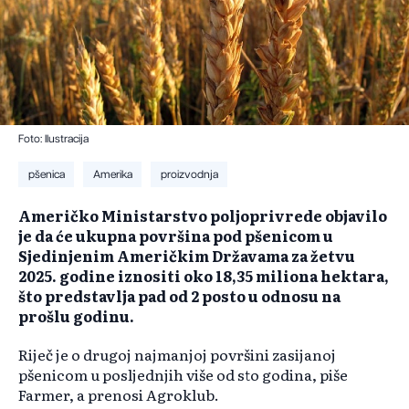
Foto: Ilustracija
pšenica
Amerika
proizvodnja
Američko Ministarstvo poljoprivrede objavilo
je da će ukupna površina pod pšenicom u
Sjedinjenim Američkim Državama za žetvu
2025. godine iznositi oko 18,35 miliona hektara,
što predstavlja pad od 2 posto u odnosu na
prošlu godinu.
Riječ je o drugoj najmanjoj površini zasijanoj
pšenicom u posljednjih više od sto godina, piše
Farmer, a prenosi Agroklub.