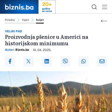
20+
godina
sa vama
Početna
Vijesti
Svijet
VELIKI PAD
Proizvodnja pšenice u Americi na
historijskom minimumu
Autor:
Biznis.ba
14. 04. 2025.