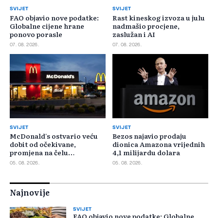
SVIJET
SVIJET
FAO objavio nove podatke:
Rast kineskog izvoza u julu
Globalne cijene hrane
nadmašio procjene,
ponovo porasle
zaslužan i AI
07. 08. 2026.
07. 08. 2026.
SVIJET
SVIJET
McDonald's ostvario veću
Bezos najavio prodaju
dobit od očekivane,
dionica Amazona vrijednih
promjena na čelu
4,1 milijardu dolara
poslovanja u SAD-u
05. 08. 2026.
05. 08. 2026.
Najnovije
SVIJET
FAO objavio nove podatke: Globalne