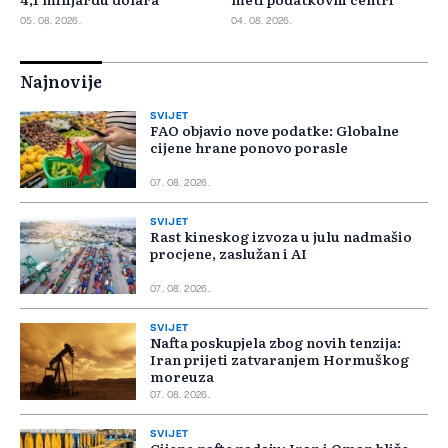
05. 08. 2026.
04. 08. 2026.
Najnovije
SVIJET
FAO objavio nove podatke: Globalne
cijene hrane ponovo porasle
07. 08. 2026.
SVIJET
Rast kineskog izvoza u julu nadmašio
procjene, zaslužan i AI
07. 08. 2026.
SVIJET
Nafta poskupjela zbog novih tenzija:
Iran prijeti zatvaranjem Hormuškog
moreuza
07. 08. 2026.
SVIJET