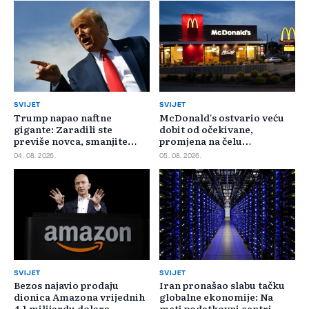
SVIJET
SVIJET
Trump napao naftne
McDonald's ostvario veću
gigante: Zaradili ste
dobit od očekivane,
previše novca, smanjite
promjena na čelu
cijene
poslovanja u SAD-u
04. 08. 2026.
05. 08. 2026.
SVIJET
SVIJET
Bezos najavio prodaju
Iran pronašao slabu tačku
dionica Amazona vrijednih
globalne ekonomije: Na
4,1 milijardu dolara
meti podatkovni centri