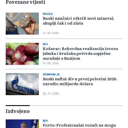
Povezane vijesti
PAUZA
Ruski naučnici otkrili novi mineral,
skuplji čak i od zlata
01. 08. 2026.
BIH
Košarac: Rekordna realizacija izvoza
jabuka i krušaka potvrda uspješne
saradnje s Rusijom
01. 08. 2026.
KOMPANIJE
Ruski naftni div u prvoj polovini 2026.
zaradio milijardu dolara
29. 07. 2026.
Izdvojeno
BIH
Forto: Profesionalni vozači ne mogu