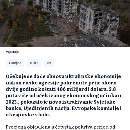
Agencije
Ukrajina
rusija
rat
Očekuje se da će obnova ukrajinske ekonomije
nakon ruske agresije pokrenute prije skoro
dvije godine koštati 486 milijardi dolara, 2,8
puta više od očekivanog ekonomskog učinka u
2023., pokazalo je novo istraživanje Svjetske
banke, Ujedinjenih nacija, Evropske komisije i
ukrajinske vlade.
Procjena objavljena u četvrtak pokriva period od