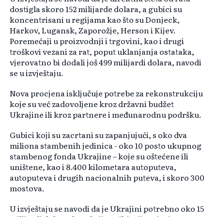
dostigla skoro 152 milijarde dolara, a gubici su
koncentrisani u regijama kao što su Donjeck,
Harkov, Lugansk, Zaporožje, Herson i Kijev.
Poremećaji u proizvodnji i trgovini, kao i drugi
troškovi vezani za rat, poput uklanjanja ostataka,
vjerovatno bi dodali još 499 milijardi dolara, navodi
se u izvještaju.
Nova procjena isključuje potrebe za rekonstrukciju
koje su već zadovoljene kroz državni budžet
Ukrajine ili kroz partnere i međunarodnu podršku.
Gubici koji su zacrtani su zapanjujući, s oko dva
miliona stambenih jedinica - oko 10 posto ukupnog
stambenog fonda Ukrajine – koje su oštećene ili
uništene, kao i 8.400 kilometara autoputeva,
autoputeva i drugih nacionalnih puteva, i skoro 300
mostova.
U izvještaju se navodi da je Ukrajini potrebno oko 15