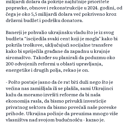
milijardi dolara da pokrije najhitnije prioritete
popravke, obnove i rekonstrukcije u 2024. godini, od
čega je oko 5,5 milijardi dolara već pokriveno kroz
državni budžet i podršku donatora.
Banerji je pohvalio ukrajinsku vladu što je iz svog
budžeta “iscijedila svaki cent koji je mogla" kako bi
pokrila troškove, uključujući socijalne transfere
kako bi spriječila građane da zapadnu u krajnje
siromaštvo. Također su planirali da poduzmu oko
200 odvojenih reformi u oblasti upravljanja,
energetike i drugih polja, rekao je on.
- Pošto postaje jasno da će rat biti duži nego što je
većina nas zamišljala ili se plašila, sami Ukrajinci
kažu da moramo izvršiti reforme da bi naša
ekonomija rasla, da bismo privukli investicije
privatnog sektora da bismo povećali naše poreske
prihode. Ukrajina počinje da preuzima mnogo više
vlasništva nad svojom budućnošću - kazao je.