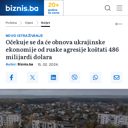
20+
godina
sa vama
Početna
Vijesti
Svijet
NOVO ISTRAŽIVANJE
Očekuje se da će obnova ukrajinske
ekonomije od ruske agresije koštati 486
milijardi dolara
Autor:
Biznis.ba
15. 02. 2024.