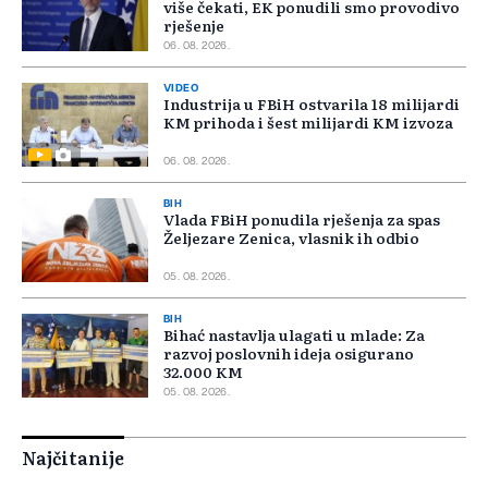
više čekati, EK ponudili smo provodivo
rješenje
06. 08. 2026.
VIDEO
Industrija u FBiH ostvarila 18 milijardi
KM prihoda i šest milijardi KM izvoza
06. 08. 2026.
BIH
Vlada FBiH ponudila rješenja za spas
Željezare Zenica, vlasnik ih odbio
05. 08. 2026.
BIH
Bihać nastavlja ulagati u mlade: Za
razvoj poslovnih ideja osigurano
32.000 KM
05. 08. 2026.
Najčitanije