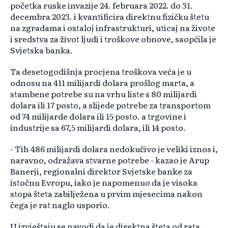
početka ruske invazije 24. februara 2022. do 31.
decembra 2023. i kvantificira direktnu fizičku štetu
na zgradama i ostaloj infrastrukturi, uticaj na živote
i sredstva za život ljudi i troškove obnove, saopćila je
Svjetska banka.
Ta desetogodišnja procjena troškova veća je u
odnosu na 411 milijardi dolara prošlog marta, a
stambene potrebe su na vrhu liste s 80 milijardi
dolara ili 17 posto, a slijede potrebe za transportom
od 74 milijarde dolara ili 15 posto. a trgovine i
industrije sa 67,5 milijardi dolara, ili 14 posto.
- Tih 486 milijardi dolara nedokučivo je veliki iznos i,
naravno, odražava stvarne potrebe - kazao je Arup
Banerji, regionalni direktor Svjetske banke za
istočnu Evropu, iako je napomenuo da je visoka
stopa šteta zabilježena u prvim mjesecima nakon
čega je rat naglo usporio.
U izvještaju se navodi da je direktna šteta od rata