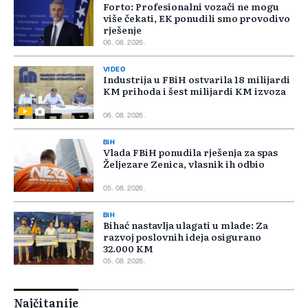
Forto: Profesionalni vozači ne mogu
više čekati, EK ponudili smo provodivo
rješenje
06. 08. 2026.
VIDEO
Industrija u FBiH ostvarila 18 milijardi
KM prihoda i šest milijardi KM izvoza
06. 08. 2026.
BIH
Vlada FBiH ponudila rješenja za spas
Željezare Zenica, vlasnik ih odbio
05. 08. 2026.
BIH
Bihać nastavlja ulagati u mlade: Za
razvoj poslovnih ideja osigurano
32.000 KM
05. 08. 2026.
Najčitanije