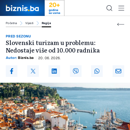
20+
godina
sa vama
Početna
Vijesti
Regija
PRED SEZONU
Slovenski turizam u problemu:
Nedostaje više od 10.000 radnika
Autor:
Biznis.ba
20. 06. 2026.