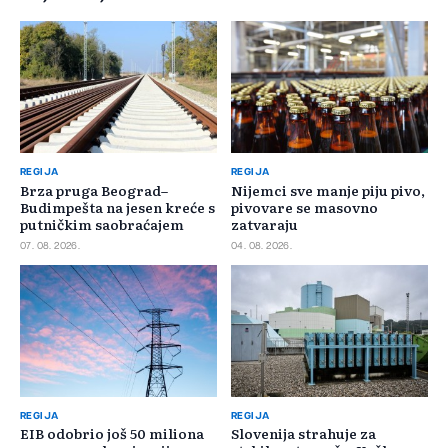
REGIJA
REGIJA
Brza pruga Beograd–
Nijemci sve manje piju pivo,
Budimpešta na jesen kreće s
pivovare se masovno
putničkim saobraćajem
zatvaraju
07. 08. 2026.
04. 08. 2026.
REGIJA
REGIJA
EIB odobrio još 50 miliona
Slovenija strahuje za