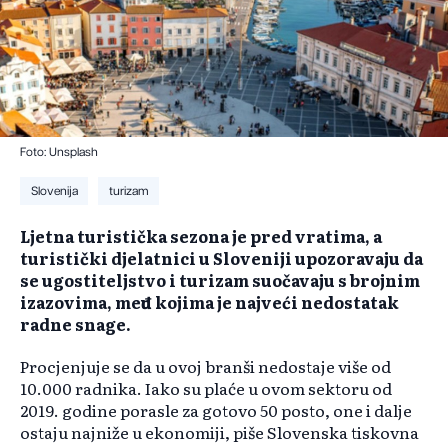
Foto: Unsplash
Slovenija
turizam
Ljetna turistička sezona je pred vratima, a
turistički djelatnici u Sloveniji upozoravaju da
se ugostiteljstvo i turizam suočavaju s brojnim
izazovima, među kojima je najveći nedostatak
radne snage.
Procjenjuje se da u ovoj branši nedostaje više od
10.000 radnika. Iako su plaće u ovom sektoru od
2019. godine porasle za gotovo 50 posto, one i dalje
ostaju najniže u ekonomiji, piše Slovenska tiskovna