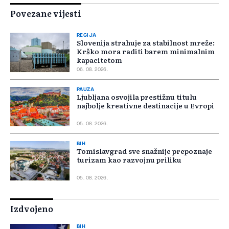
Povezane vijesti
REGIJA
Slovenija strahuje za stabilnost mreže:
Krško mora raditi barem minimalnim
kapacitetom
06. 08. 2026.
PAUZA
Ljubljana osvojila prestižnu titulu
najbolje kreativne destinacije u Evropi
05. 08. 2026.
BIH
Tomislavgrad sve snažnije prepoznaje
turizam kao razvojnu priliku
05. 08. 2026.
Izdvojeno
BIH