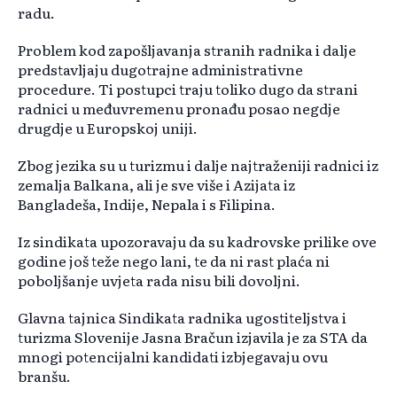
radu.
Problem kod zapošljavanja stranih radnika i dalje
predstavljaju dugotrajne administrativne
procedure. Ti postupci traju toliko dugo da strani
radnici u međuvremenu pronađu posao negdje
drugdje u Europskoj uniji.
Zbog jezika su u turizmu i dalje najtraženiji radnici iz
zemalja Balkana, ali je sve više i Azijata iz
Bangladeša, Indije, Nepala i s Filipina.
Iz sindikata upozoravaju da su kadrovske prilike ove
godine još teže nego lani, te da ni rast plaća ni
poboljšanje uvjeta rada nisu bili dovoljni.
Glavna tajnica Sindikata radnika ugostiteljstva i
turizma Slovenije Jasna Bračun izjavila je za STA da
mnogi potencijalni kandidati izbjegavaju ovu
branšu.