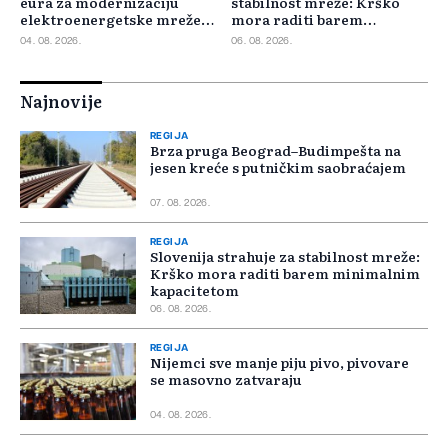
eura za modernizaciju
stabilnost mreže: Krško
elektroenergetske mreže
mora raditi barem
Slovačke
minimalnim kapacitetom
04. 08. 2026.
06. 08. 2026.
Najnovije
REGIJA
Brza pruga Beograd–Budimpešta na
jesen kreće s putničkim saobraćajem
07. 08. 2026.
REGIJA
Slovenija strahuje za stabilnost mreže:
Krško mora raditi barem minimalnim
kapacitetom
06. 08. 2026.
REGIJA
Nijemci sve manje piju pivo, pivovare
se masovno zatvaraju
04. 08. 2026.