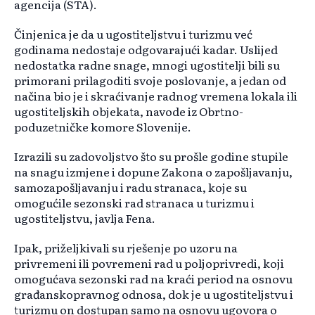
agencija (STA).
Činjenica je da u ugostiteljstvu i turizmu već
godinama nedostaje odgovarajući kadar. Uslijed
nedostatka radne snage, mnogi ugostitelji bili su
primorani prilagoditi svoje poslovanje, a jedan od
načina bio je i skraćivanje radnog vremena lokala ili
ugostiteljskih objekata, navode iz Obrtno-
poduzetničke komore Slovenije.
Izrazili su zadovoljstvo što su prošle godine stupile
na snagu izmjene i dopune Zakona o zapošljavanju,
samozapošljavanju i radu stranaca, koje su
omogućile sezonski rad stranaca u turizmu i
ugostiteljstvu, javlja Fena.
Ipak, priželjkivali su rješenje po uzoru na
privremeni ili povremeni rad u poljoprivredi, koji
omogućava sezonski rad na kraći period na osnovu
građanskopravnog odnosa, dok je u ugostiteljstvu i
turizmu on dostupan samo na osnovu ugovora o