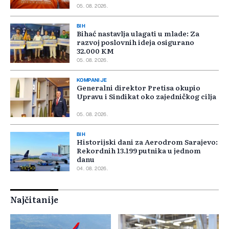
05. 08. 2026.
BIH
Bihać nastavlja ulagati u mlade: Za
razvoj poslovnih ideja osigurano
32.000 KM
05. 08. 2026.
KOMPANIJE
Generalni direktor Pretisa okupio
Upravu i Sindikat oko zajedničkog cilja
05. 08. 2026.
BIH
Historijski dani za Aerodrom Sarajevo:
Rekordnih 13.199 putnika u jednom
danu
04. 08. 2026.
Najčitanije