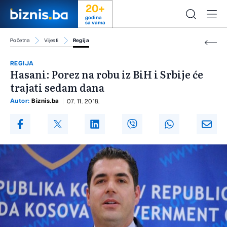
20+
godina
sa vama
Početna
Vijesti
Regija
REGIJA
Hasani: Porez na robu iz BiH i Srbije će
trajati sedam dana
Autor:
Biznis.ba
07. 11. 2018.