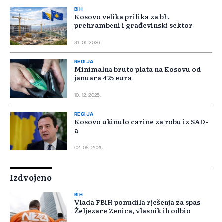
BIH
Kosovo velika prilika za bh.
prehrambeni i građevinski sektor
31. 01. 2026.
REGIJA
Minimalna bruto plata na Kosovu od
januara 425 eura
10. 12. 2025.
REGIJA
Kosovo ukinulo carine za robu iz SAD-
a
02. 08. 2025.
Izdvojeno
BIH
Vlada FBiH ponudila rješenja za spas
Željezare Zenica, vlasnik ih odbio