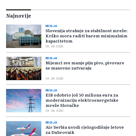
Najnovije
REGIJA
Slovenija strahuje za stabilnost mreže:
Krško mora raditi barem minimalnim
kapacitetom
06. 08. 2026.
REGIJA
Nijemci sve manje piju pivo, pivovare
se masovno zatvaraju
04. 08. 2026.
REGIJA
EIB odobrio još 50 miliona eura za
modernizaciju elektroenergetske
mreže Slovačke
04. 08. 2026.
REGIJA
Air Serbia uvodi cjelogodišnje letove
za Dubrovnik