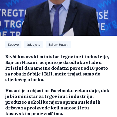
Kosovo
izdvojeno
Bajram Hasani
Bivši kosovski ministar trgovine i industrije,
Bajram Hasani, ocijenio je da odluka vlade u
Prištini da nametne dodatni porez od 10 posto
za robu iz Srbije i BiH, može trajati samo do
sljedećeg utorka.
Hasani je u objavi na Facebooku rekao da je, dok
je bio ministar za trgovinu i industriju,
preduzeo nekoliko mjera spram susjednih
država za proizvode koji nanose štetu
kosovskim proizvođačima.