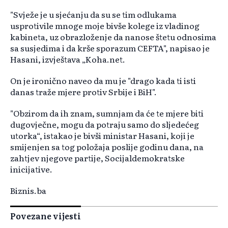
"Svježe je u sjećanju da su se tim odlukama
usprotivile mnoge moje bivše kolege iz vladinog
kabineta, uz obrazloženje da nanose štetu odnosima
sa susjedima i da krše sporazum CEFTA", napisao je
Hasani, izvještava „Koha.net.
On je ironično naveo da mu je "drago kada ti isti
danas traže mjere protiv Srbije i BiH".
"Obzirom da ih znam, sumnjam da će te mjere biti
dugovječne, mogu da potraju samo do sljedećeg
utorka“, istakao je bivši ministar Hasani, koji je
smijenjen sa tog položaja poslije godinu dana, na
zahtjev njegove partije, Socijaldemokratske
inicijative.
Biznis.ba
Povezane vijesti