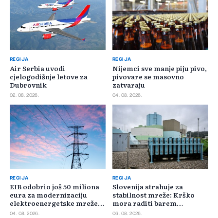
REGIJA
REGIJA
Air Serbia uvodi
Nijemci sve manje piju pivo,
cjelogodišnje letove za
pivovare se masovno
Dubrovnik
zatvaraju
02. 08. 2026.
04. 08. 2026.
REGIJA
REGIJA
EIB odobrio još 50 miliona
Slovenija strahuje za
eura za modernizaciju
stabilnost mreže: Krško
elektroenergetske mreže
mora raditi barem
Slovačke
minimalnim kapacitetom
04. 08. 2026.
06. 08. 2026.